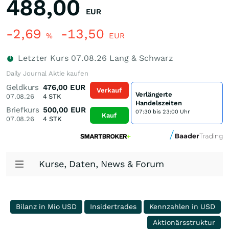
488,00
EUR
-2,69
-13,50
%
EUR
Letzter Kurs
07.08.26
Lang & Schwarz
Daily Journal Aktie kaufen
Geldkurs
476,00
EUR
Verkauf
Verlängerte
07.08.26
4
STK
Handelszeiten
Briefkurs
500,00
EUR
07:30 bis 23:00 Uhr
Kauf
07.08.26
4
STK
Kurse, Daten, News & Forum
Bilanz in Mio USD
Insidertrades
Kennzahlen in USD
Aktionärsstruktur