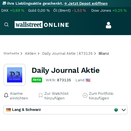
🎁 Ihre Lieblingsaktie geschenkt.
→ Jetzt Depot eröffnen
DAX
+0,69
%
Gold
0,00
%
Öl (Brent)
-1,53
%
Dow Jones
+0,25
%
Aktien
Daily Journal Aktie | 873135
Bilanz
Startseite
Daily Journal Aktie
Aktie
WKN:
873135
Land
Alarme
Zur Watchlist
Zum Portfolio
einrichten
hinzufügen
hinzufügen
Lang & Schwarz