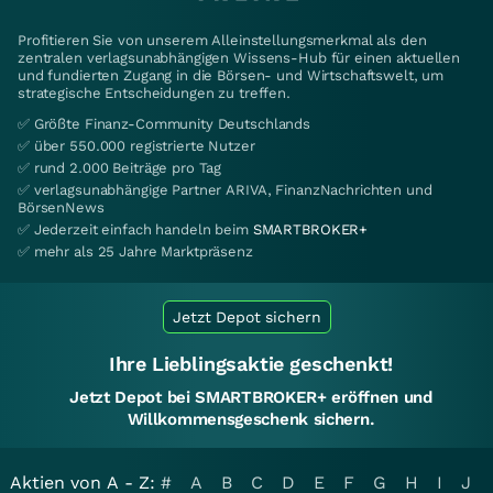
Profitieren Sie von unserem Alleinstellungsmerkmal als den
zentralen verlagsunabhängigen Wissens-Hub für einen aktuellen
und fundierten Zugang in die Börsen- und Wirtschaftswelt, um
strategische Entscheidungen zu treffen.
✅ Größte Finanz-Community Deutschlands
✅ über 550.000 registrierte Nutzer
✅ rund 2.000 Beiträge pro Tag
✅ verlagsunabhängige Partner ARIVA, FinanzNachrichten und
BörsenNews
✅ Jederzeit einfach handeln beim
SMARTBROKER+
✅ mehr als 25 Jahre Marktpräsenz
Jetzt Depot sichern
Ihre Lieblingsaktie geschenkt!
Jetzt Depot bei SMARTBROKER+ eröffnen und
Willkommensgeschenk sichern.
Aktien von A - Z:
#
A
B
C
D
E
F
G
H
I
J