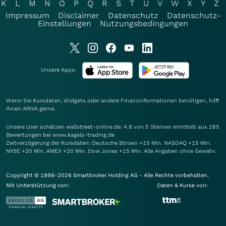
K
L
M
N
O
P
Q
R
S
T
U
V
W
X
Y
Z
Impressum
Disclaimer
Datenschutz
Datenschutz-
Einstellungen
Nutzungsbedingungen
Unsere Apps:
Wenn Sie Kursdaten, Widgets oder andere Finanzinformationen benötigen, hilft
Ihnen
ARIVA
gerne.
Unsere User schätzen wallstreet-online.de: 4.8 von 5 Sternen ermittelt aus 285
Bewertungen bei www.kagels-trading.de
Zeitverzögerung der Kursdaten: Deutsche Börsen +15 Min. NASDAQ +15 Min.
NYSE +20 Min. AMEX +20 Min. Dow Jones +15 Min. Alle Angaben ohne Gewähr.
Copyright © 1998-2026 Smartbroker Holding AG - Alle Rechte vorbehalten.
Mit Unterstützung von:
Daten & Kurse von: