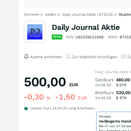
Aktien
Daily Journal Aktie | 873135
Realti
Startseite
Daily Journal Aktie
Aktie
ISIN:
US2339121046
WKN:
8731
Alarme einrichten
Zur Watchlist hinzufügen
Zu
Daily Journal Aktie
500,00
Geldkurs
480,00
EUR
14:04:20
8
STK
Briefkurs
520,00
-0,30
-1,50
%
EUR
14:04:20
8
STK
Letzter Kurs
14:04:20
Lang & Schwarz
Hinweis
Verlängerte Hand
Mo-Fr von
07:30 bi
Neu: Samstag von 14