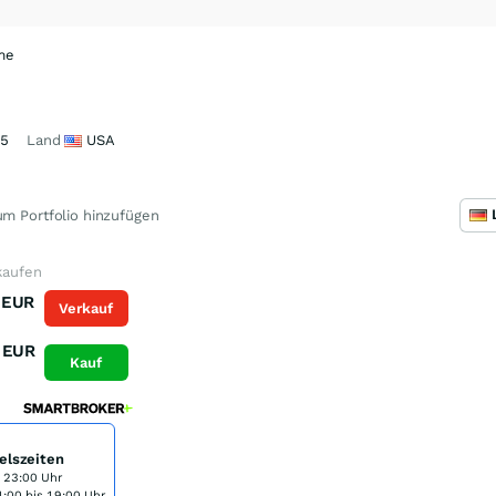
me
35
Land
USA
m Portfolio hinzufügen
 kaufen
EUR
Verkauf
EUR
Kauf
elszeiten
s 23:00 Uhr
:00 bis 19:00 Uhr