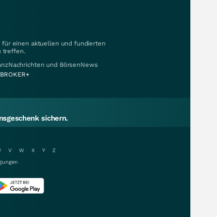
für einen aktuellen und fundierten
 treffen.
nanzNachrichten und BörsenNews
BROKER+
sgeschenk sichern.
U
V
W
X
Y
Z
gungen