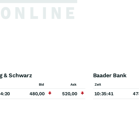
g & Schwarz
Baader Bank
Bid
Ask
Zeit
04:20
480,00
520,00
10:35:41
47