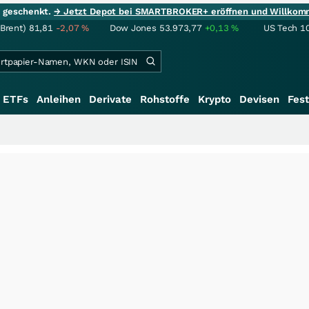
ie geschenkt.
→ Jetzt Depot bei SMARTBROKER+ eröffnen und Willkom
(Brent)
81,81
-2,07
%
Dow Jones
53.973,77
+0,13
%
US Tech 1
ETFs
Anleihen
Derivate
Rohstoffe
Krypto
Devisen
Fest