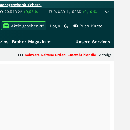
mensgeschenk sichern.
00
29.543,22
+0,55
%
EUR/USD
1,15365
+0,10
%
Aktie geschenkt!
Login
Push-Kurse
zins
Broker-Magazin ✨
Unsere Services
+++
Schwere Seltene Erden: Entsteht hier die nächste Milliardenstory?
Anzeige
++