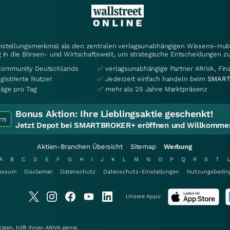
instellungsmerkmal als den zentralen verlagsunabhängigen Wissens-Hub 
 in die Börsen- und Wirtschaftswelt, um strategische Entscheidungen zu
Community Deutschlands
✅ verlagsunabhängige Partner ARIVA, Fi
gistrierte Nutzer
✅ Jederzeit einfach handeln beim
SMART
räge pro Tag
✅ mehr als 25 Jahre Marktpräsenz
Bonus Aktion:
Ihre Lieblingsaktie geschenkt!
rn
Jetzt Depot bei SMARTBROKER+ eröffnen und Willkommen
Aktien-Branchen Übersicht
Sitemap
Werbung
A
B
C
D
E
F
G
H
I
J
K
L
M
N
O
P
Q
R
S
T
essum
Disclaimer
Datenschutz
Datenschutz-Einstellungen
Nutzungsbedin
Unsere Apps:
gen, hilft Ihnen
ARIVA
gerne.