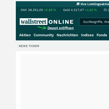
🎁 Ihre Lieblingsakt
DAX
26.351,05
+0,68
%
Gold
4.317,47
+1,82
%
Öl 
Depot eröffnen
Aktien
Community
Nachrichten
Indizes
Fonds
NEWS TICKER