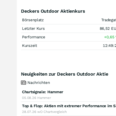
Deckers Outdoor Aktienkurs
Börsenplatz
Tradega
Letzter Kurs
86,52
E
Performance
+0,65
Kurszeit
12:49:
Neuigkeiten zur Deckers Outdoor Aktie
Nachrichten
Chartsignale:
Hammer
05.08.26
Hammer
Top & Flop: Aktien mit extremer Performance im 
28.07.26
wO Chartvergleich