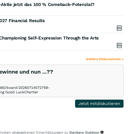
-Aktie jetzt das 100 % Comeback-Potenzial?
027 Financial Results
hampioning Self-Expression Through the Arts
weitere Diskussionen »
ewinne und nun ...??
23460/board/20260714072758-
g Good LuckChartier
Jetzt mitdiskutieren
nalysten abgegebenen Einschätzungen zu
Deckers Outdoor
.