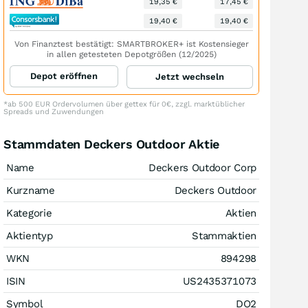
19,35 €
17,45 €
19,40 €
19,40 €
Von Finanztest bestätigt: SMARTBROKER+ ist Kostensieger
in allen getesteten Depotgrößen (12/2025)
Depot eröffnen
Jetzt wechseln
*ab 500 EUR Ordervolumen über gettex für 0€, zzgl. marktüblicher
Spreads und Zuwendungen
Stammdaten Deckers Outdoor Aktie
Name
Deckers Outdoor Corp
Kurzname
Deckers Outdoor
Kategorie
Aktien
Aktientyp
Stammaktien
WKN
894298
ISIN
US2435371073
Symbol
DO2