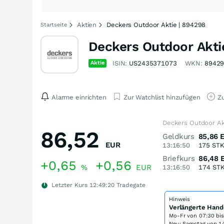
Aktien
Deckers Outdoor Aktie | 894298
Startseite
Deckers Outdoor Akti
Aktie
ISIN:
US2435371073
WKN:
8942
Alarme einrichten
Zur Watchlist hinzufügen
Zu
Deckers Outdoor Ak
86,52
Geldkurs
85,86
EUR
13:16:50
175
ST
Briefkurs
86,48
+0,65
+0,56
%
EUR
13:16:50
174
ST
Letzter Kurs
12:49:20
Tradegate
Hinweis
Verlängerte Hand
Mo-Fr von
07:30 bi
Neu: Samstag von 14