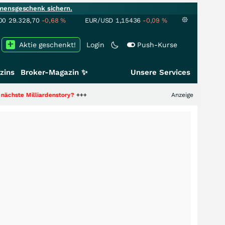
mensgeschenk sichern.
00
29.328,70
-0,68
%
EUR/USD
1,15436
-0,09
%
Aktie geschenkt!
Login
Push-Kurse
zins
Broker-Magazin ✨
Unsere Services
liardenstory?
+++
Anzeige