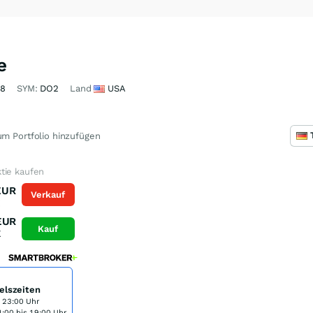
e
98
SYM:
DO2
Land
USA
m Portfolio hinzufügen
tie kaufen
EUR
Verkauf
K
EUR
Kauf
K
elszeiten
s 23:00 Uhr
:00 bis 19:00 Uhr