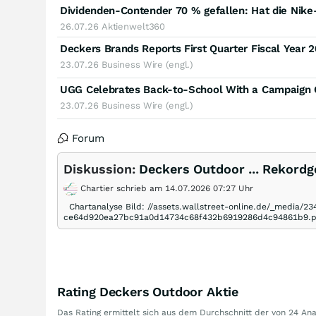
Dividenden-Contender 70 % gefallen: Hat die Nike
26.07.26
Aktienwelt360
Deckers Brands Reports First Quarter Fiscal Year 2
23.07.26
Business Wire (engl.)
UGG Celebrates Back-to-School With a Campaign C
23.07.26
Business Wire (engl.)
Forum
Diskussion:
Deckers Outdoor ... Rekordg
Chartier schrieb am 14.07.2026 07:27 Uhr
Chartanalyse Bild: //assets.wallstreet-online.de/_media/
ce64d920ea27bc91a0d14734c68f432b6919286d4c94861b9.pn
Rating Deckers Outdoor Aktie
Das Rating ermittelt sich aus dem Durchschnitt der von 24 A