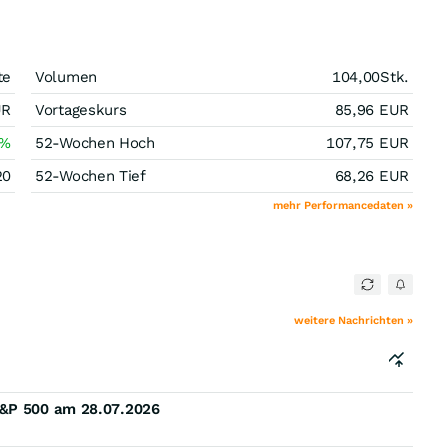
te
Volumen
104,00
Stk.
UR
Vortageskurs
85,96
EUR
%
52-Wochen Hoch
107,75
EUR
20
52-Wochen Tief
68,26
EUR
mehr Performancedaten »
weitere Nachrichten »
S&P 500 am 28.07.2026