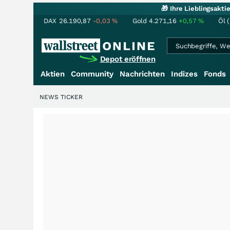
🎁 Ihre Lieblingsakt
DAX
26.190,87
-0,03
%
Gold
4.271,16
+0,57
%
Öl 
Depot eröffnen
Aktien
Community
Nachrichten
Indizes
Fonds
NEWS TICKER