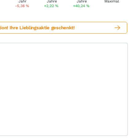
-5,36
%
+2,22
%
+40,24
%
! Ihre Lieblingsaktie geschenkt!