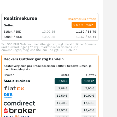
Realtimekurse
Realtimekurs öffnen
0 € pro Trade*
Gettex
Stück /
BID
13:02:35
1.162
/
85,79
Stück /
ASK
13:02:35
1.162
/
86,41
*ab 500 EUR Ordervolumen über gettex, zzgl. marktüblicher Spreads
und Zuwendungen | ** zzgl. marktüblicher Spreads und
Zuwendungen, mögliche Steuern und ggf. SEC Gebühr
Deckers Outdoor günstig handeln
Kostenvergleich pro Trade bei einem 5.000 € Ordervolumen, je
nach Handelsplatz
Broker
Xetra
Gettex
5,50 €
0,00 €*
7,88 €
7,90 €
12,50 €
10,00 €
17,40 €
17,40 €
18,97 €
18,47 €