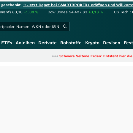
ie geschenkt.
→ Jetzt Depot bei SMARTBROKER+ eröffnen und Willkom
(Brent)
80,30
+1,08
%
Dow Jones
54.497,83
+0,18
%
US Tech 1
ETFs
Anleihen
Derivate
Rohstoffe
Krypto
Devisen
Fest
+++
Schwere Seltene Erden: Entsteht hier die nächste Mil