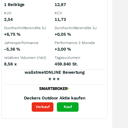
1 Beiträge
12,87
KUV
KCV
2,54
11,73
Durchschnittsrendite 5J
Durchschnittsrendite 3J
+6,75
%
+0,05
%
Jahresperformance
Performance 3 Monate
-5,36
%
+3,00
%
relatives Volumen (rVol)
Tagesvolumen
8,58
x
459.840 St.
wallstreetONLINE Bewertung
⭐
⭐
⭐
Deckers Outdoor
Aktie kaufen
Verkauf
Kauf