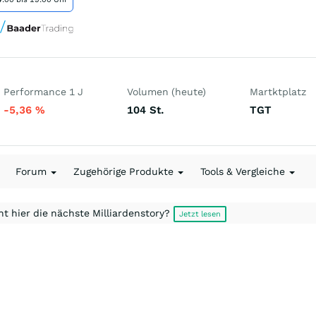
Performance 1 J
Volumen (heute)
Martktplatz
-5,36
%
104
St.
TGT
Forum
Zugehörige Produkte
Tools & Vergleiche
t hier die nächste Milliardenstory?
Jetzt lesen