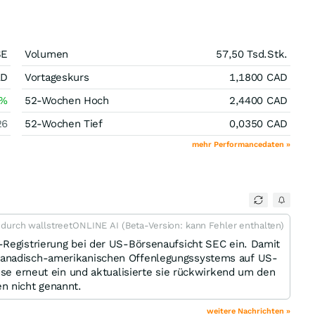
SE
Volumen
57,50 Tsd.
Stk.
AD
Vortageskurs
1,1800
CAD
%
52-Wochen Hoch
2,4400
CAD
26
52-Wochen Tief
0,0350
CAD
mehr Performancedaten »
t durch wallstreetONLINE AI (Beta-Version: kann Fehler enthalten)
-Registrierung bei der US-Börsenaufsicht SEC ein. Damit
kanadisch-amerikanischen Offenlegungssystems auf US-
sse erneut ein und aktualisierte sie rückwirkend um den
n nicht genannt.
weitere Nachrichten »