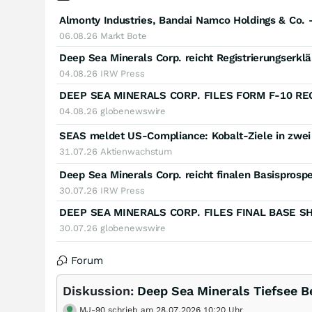
Almonty Industries, Bandai Namco Holdings & Co.
06.08.26
Markt Bote
04.08.26
IRW Press
04.08.26
globenewswire
SEAS meldet US-Compliance: Kobalt-Ziele in zwe
31.07.26
Aktienwachstum
Deep Sea Minerals Corp. reicht finalen Basisprosp
30.07.26
IRW Press
30.07.26
globenewswire
Forum
Diskussion:
Deep Sea Minerals Tiefsee B
MJ-90 schrieb am 28.07.2026 10:20 Uhr