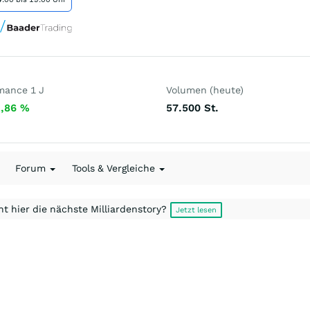
mance 1 J
Volumen (heute)
2,86
%
57.500
St.
Forum
Tools & Vergleiche
t hier die nächste Milliardenstory?
Jetzt lesen