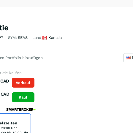
tie
P7
SYM:
SEAS
Land
Kanada
m Portfolio hinzufügen
Aktie kaufen
CAD
Verkauf
K
CAD
Kauf
K
elszeiten
s 23:00 Uhr
:00 bis 19:00 Uhr