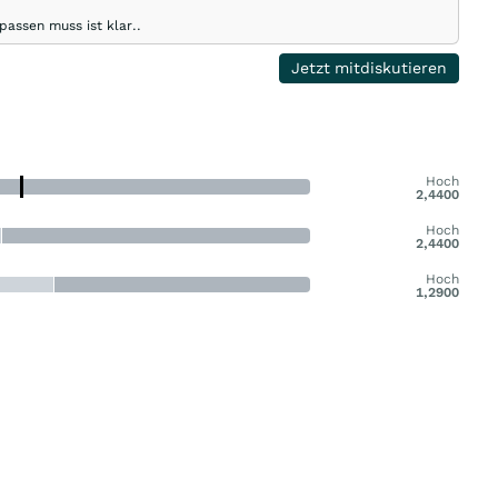
assen muss ist klar..
Jetzt mitdiskutieren
Hoch
2,4400
Hoch
2,4400
Hoch
1,2900