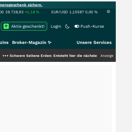
mensgeschenk sichern.
00
29.728,93
+1,18
%
EUR/USD
1,15587
0,00
%
Aktie geschenkt!
Login
Push-Kurse
zins
Broker-Magazin ✨
Unsere Services
 Seltene Erden: Entsteht hier die nächste Milliardenstory?
Anzeige
+++