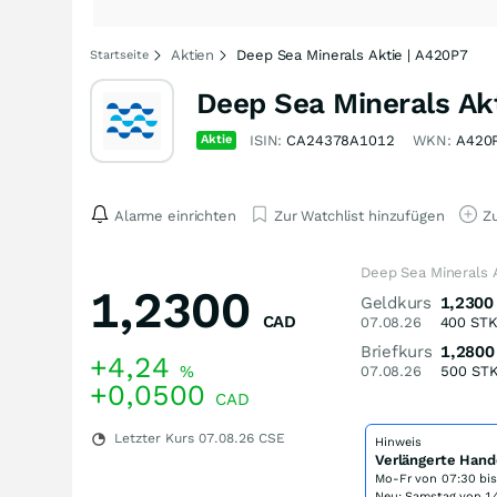
Aktien
Deep Sea Minerals Aktie | A420P7
Startseite
Deep Sea Minerals Ak
Aktie
ISIN:
CA24378A1012
WKN:
A420
Alarme einrichten
Zur Watchlist hinzufügen
Zu
Deep Sea Minerals 
1,2300
Geldkurs
1,2300
CAD
07.08.26
400
ST
Briefkurs
1,2800
+4,24
%
07.08.26
500
ST
+0,0500
CAD
Letzter Kurs
07.08.26
CSE
Hinweis
Verlängerte Hand
Mo-Fr von
07:30 bi
Neu: Samstag von 14