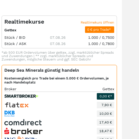
Realtimekurse
Realtimekurs öffnen
0 € pro Trade*
Gettex
Stück /
BID
07.08.26
1.000
/
0,7500
Stück /
ASK
07.08.26
1.000
/
0,7800
*ab 500 EUR Ordervolumen über gettex, zzgl. marktüblicher Spreads
und Zuwendungen | ** zzgl. marktüblicher Spreads und
Zuwendungen, mögliche Steuern und ggf. SEC Gebühr
Deep Sea Minerals günstig handeln
Kostenvergleich pro Trade bei einem 5.000 € Ordervolumen, je
nach Handelsplatz
Broker
Gettex
0,00 €*
7,90 €
10,00 €
17,40 €
18,47 €