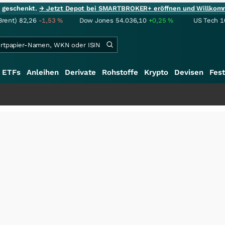
ie geschenkt.
→ Jetzt Depot bei SMARTBROKER+ eröffnen und Willkom
Brent)
82,26
-1,53
%
Dow Jones
54.036,10
+0,25
%
US Tech 1
ETFs
Anleihen
Derivate
Rohstoffe
Krypto
Devisen
Fest
+++
Schwere