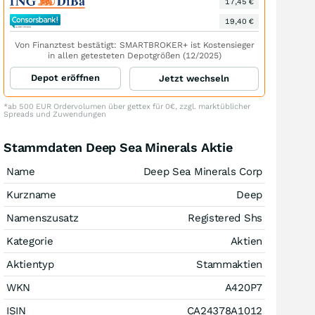
17,45 €
19,40 €
Von Finanztest bestätigt: SMARTBROKER+ ist Kostensieger
in allen getesteten Depotgrößen (12/2025)
Depot eröffnen
Jetzt wechseln
*ab 500 EUR Ordervolumen über gettex für 0€, zzgl. marktüblicher
Spreads und Zuwendungen
Stammdaten Deep Sea Minerals Aktie
Name
Deep Sea Minerals Corp
Kurzname
Deep
Namenszusatz
Registered Shs
Kategorie
Aktien
Aktientyp
Stammaktien
WKN
A420P7
ISIN
CA24378A1012