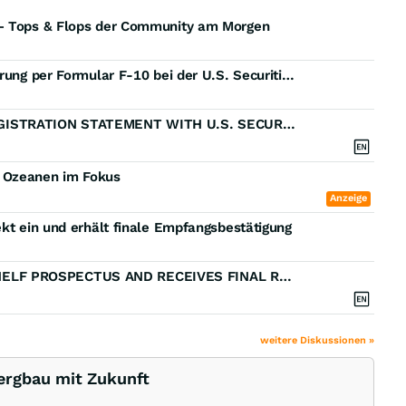
 – Tops & Flops der Community am Morgen
Deep Sea Minerals Corp. reicht Registrierungserklärung per Formular F-10 bei der U.S. Securities and Exchange Commission ein und wird zu einem berichtspflichtigen Unternehmen nach US-Vorschriften
DEEP SEA MINERALS CORP. FILES FORM F-10 REGISTRATION STATEMENT WITH U.S. SECURITIES AND EXCHANGE COMMISSION BECOMING A U.S. REPORTING COMPANY
i Ozeanen im Fokus
Anzeige
ekt ein und erhält finale Empfangsbestätigung
DEEP SEA MINERALS CORP. FILES FINAL BASE SHELF PROSPECTUS AND RECEIVES FINAL RECEIPT
weitere Diskussionen »
ergbau mit Zukunft