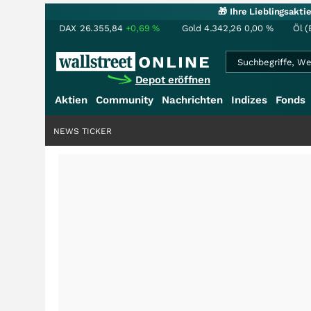
🎁 Ihre Lieblingsakt
DAX
26.355,84
+0,69
%
Gold
4.342,26
0,00
%
Öl (
Depot eröffnen
Aktien
Community
Nachrichten
Indizes
Fonds
NEWS TICKER