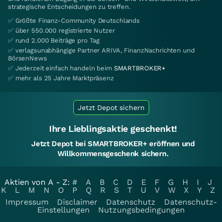
strategische Entscheidungen zu treffen.
✅ Größte Finanz-Community Deutschlands
✅ über 550.000 registrierte Nutzer
✅ rund 2.000 Beiträge pro Tag
✅ verlagsunabhängige Partner ARIVA, FinanzNachrichten und
BörsenNews
✅ Jederzeit einfach handeln beim
SMARTBROKER+
✅ mehr als 25 Jahre Marktpräsenz
Jetzt Depot sichern
Ihre Lieblingsaktie geschenkt!
Jetzt Depot bei SMARTBROKER+ eröffnen und
Willkommensgeschenk sichern.
Aktien von A - Z:
#
A
B
C
D
E
F
G
H
I
J
K
L
M
N
O
P
Q
R
S
T
U
V
W
X
Y
Z
Impressum
Disclaimer
Datenschutz
Datenschutz-
Einstellungen
Nutzungsbedingungen