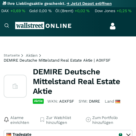
🎁 Ihre Lieblingsaktie geschenkt.
→ Jetzt Depot eröffnen
DAX
+0,69
%
Gold
0,00
%
Öl (Brent)
+0,02
%
Dow Jones
+0,25
%
Aktien
Startseite
DEMIRE Deutsche Mittelstand Real Estate Aktie | A0XFSF
DEMIRE Deutsche
Mittelstand Real Estate
Aktie
Aktie
WKN:
A0XFSF
SYM:
DMRE
Land
Alarme
Zur Watchlist
Zum Portfolio
einrichten
hinzufügen
hinzufügen
Tradegate