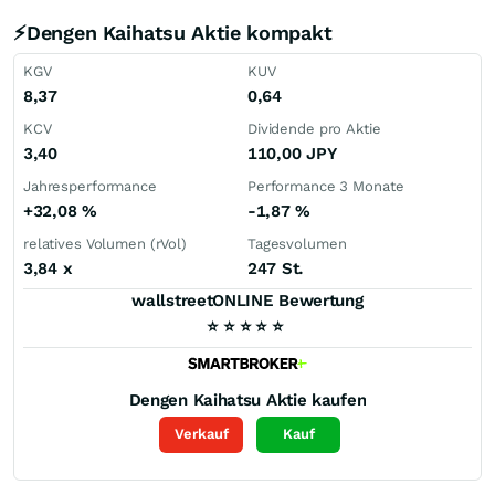
⚡Dengen Kaihatsu Aktie kompakt
KGV
KUV
8,37
0,64
KCV
Dividende pro Aktie
3,40
110,00
JPY
Jahresperformance
Performance 3 Monate
+32,08
%
-1,87
%
relatives Volumen (rVol)
Tagesvolumen
3,84
x
247 St.
wallstreetONLINE Bewertung
⭐
⭐
⭐
⭐
⭐
Dengen Kaihatsu
Aktie kaufen
Verkauf
Kauf