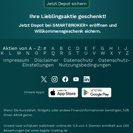
Jetzt Depot sichern
Ihre Lieblingsaktie geschenkt!
Jetzt Depot bei SMARTBROKER+ eröffnen und
Willkommensgeschenk sichern.
Aktien von A - Z:
#
A
B
C
D
E
F
G
H
I
J
K
L
M
N
O
P
Q
R
S
T
U
V
W
X
Y
Z
Impressum
Disclaimer
Datenschutz
Datenschutz-
Einstellungen
Nutzungsbedingungen
Unsere Apps:
Wenn Sie Kursdaten, Widgets oder andere Finanzinformationen benötigen, hilft
Ihnen
ARIVA
gerne.
Unsere User schätzen wallstreet-online.de: 4.8 von 5 Sternen ermittelt aus 285
Bewertungen bei www.kagels-trading.de