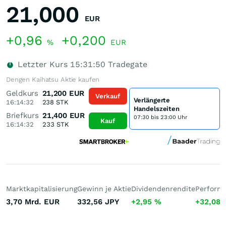
21,000
EUR
+0,96
+0,200
%
EUR
Letzter Kurs
15:31:50
Tradegate
Dengen Kaihatsu Aktie kaufen
Geldkurs
21,200
EUR
Verkauf
Verlängerte
16:14:32
238
STK
Handelszeiten
Briefkurs
21,400
EUR
07:30 bis 23:00 Uhr
Kauf
16:14:32
233
STK
Marktkapitalisierung
Gewinn je Aktie
Dividendenrendite
Performa
3,70 Mrd.
EUR
332,56
JPY
+2,95
%
+32,08