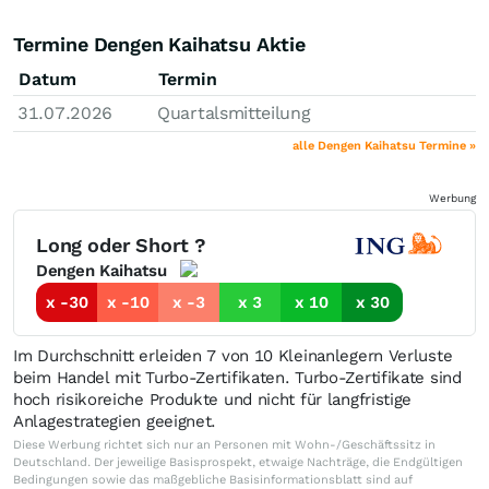
Termine Dengen Kaihatsu Aktie
Datum
Termin
31.07.2026
Quartalsmitteilung
alle Dengen Kaihatsu Termine »
Werbung
Long oder Short ?
Dengen Kaihatsu
x -30
x -10
x -3
x 3
x 10
x 30
Im Durchschnitt erleiden 7 von 10 Kleinanlegern Verluste
beim Handel mit Turbo-Zertifikaten. Turbo-Zertifikate sind
hoch risikoreiche Produkte und nicht für langfristige
Anlagestrategien geeignet.
Diese Werbung richtet sich nur an Personen mit Wohn-/Geschäftssitz in
Deutschland. Der jeweilige Basisprospekt, etwaige Nachträge, die Endgültigen
Bedingungen sowie das maßgebliche Basisinformationsblatt sind auf