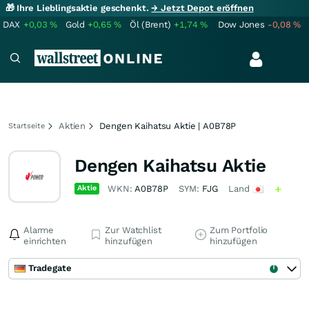
🎁 Ihre Lieblingsaktie geschenkt.
→ Jetzt Depot eröffnen
DAX
+0,03
%
Gold
+0,65
%
Öl (Brent)
+1,74
%
Dow Jones
-0,08
%
Aktien
Dengen Kaihatsu Aktie | A0B78P
Startseite
Dengen Kaihatsu Aktie
Aktie
WKN:
A0B78P
SYM:
FJG
Land
Alarme
Zur Watchlist
Zum Portfolio
einrichten
hinzufügen
hinzufügen
Tradegate