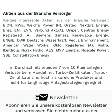
Aktien aus der Branche Versorger
Weitere interesante Aktien aus der Branche Versorger:
E.ON
,
RWE
,
Weichai Power (H)
,
Orsted
,
NextEra Energy
,
Enel
,
ENI
,
EVN
,
Verbund Akt.(A)
,
Uniper
,
Centrus Energy
Registered (A)
,
Siemens Gamesa Renewable Energy
,
ENGIE
,
DWK Deutsche Wasserkraft
,
Veolia Environnement
,
American Water Works
,
Oklo Registered (A)
,
Vistra
,
Iberdrola
,
Norsk Hydro
,
AES
,
MVV Energie
,
Nuscale Power
,
SSE
,
Constellation Energy
Im Durchschnitt erleiden 7 von 10 Kleinanlegern
Verluste beim Handel mit Turbo-Zertifikaten. Turbo-
Zertifikate sind hoch risikoreiche Produkte und
nicht für langfristige Anlagestrategien geeignet.
Newsletter
Abonnieren Sie unsere kostenlosen Newsletter
und verpassen Sie nichts mehr aus der