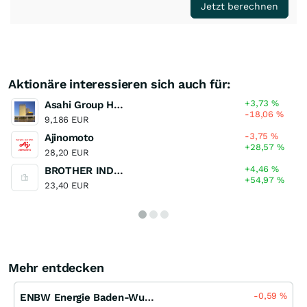
Jetzt berechnen
Aktionäre interessieren sich auch für:
+3,73
%
Asahi Group Holdings
-18,06
%
9,186 EUR
-3,75
%
Ajinomoto
+28,57
%
28,20 EUR
+4,46
%
BROTHER INDUSTRIES
+54,97
%
23,40 EUR
Mehr entdecken
-0,59
%
ENBW Energie Baden-Wuerttemberg Akt