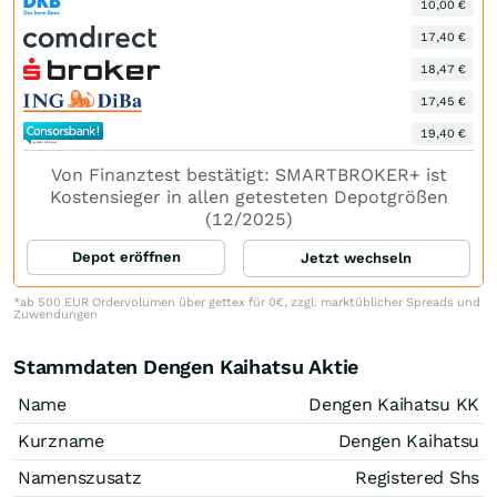
10,00 €
17,40 €
18,47 €
17,45 €
19,40 €
Von Finanztest bestätigt: SMARTBROKER+ ist
Kostensieger in allen getesteten Depotgrößen
(12/2025)
Depot eröffnen
Jetzt wechseln
*ab 500 EUR Ordervolumen über gettex für 0€, zzgl. marktüblicher Spreads und
Zuwendungen
Stammdaten Dengen Kaihatsu Aktie
Name
Dengen Kaihatsu KK
Kurzname
Dengen Kaihatsu
Namenszusatz
Registered Shs