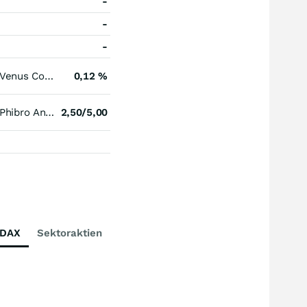
-
-
-
Venus Concept
0,12 %
Phibro Animal Health Registered (A)
2,50/5,00
DAX
Sektoraktien