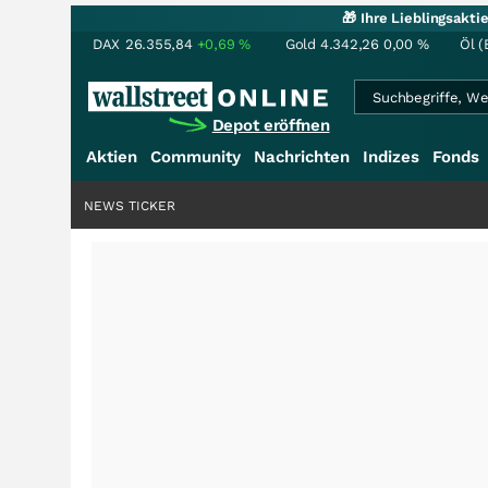
🎁 Ihre Lieblingsakt
DAX
26.355,84
+0,69
%
Gold
4.342,26
0,00
%
Öl (
Depot eröffnen
Aktien
Community
Nachrichten
Indizes
Fonds
NEWS TICKER