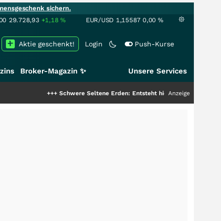
mensgeschenk sichern.
00
29.728,93
+1,18
%
EUR/USD
1,15587
0,00
%
Aktie geschenkt!
Login
Push-Kurse
zins
Broker-Magazin ✨
Unsere Services
+++
Schwere Seltene Erden: Entsteht hier die nächste Milliardenstory?
Anzeige