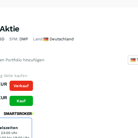
Aktie
5D
SYM:
DMP
Land
Deutschland
m Portfolio hinzufügen
g Aktie kaufen
EUR
Verkauf
EUR
Kauf
elszeiten
s 23:00 Uhr
:00 bis 19:00 Uhr