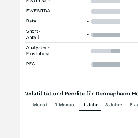
EV/Umsatz
-
EV/EBITDA
-
Beta
-
Short-
-
Anteil
Analysten-
-
Einstufung
PEG
Volatilität und Rendite für Dermapharm H
1 Monat
3 Monate
1 Jahr
3 Jahre
5 J