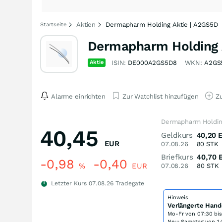
Aktien
Dermapharm Holding Aktie | A2GS5D
Startseite
Dermapharm Holding 
Aktie
ISIN:
DE000A2GS5D8
WKN:
A2GS
Alarme einrichten
Zur Watchlist hinzufügen
Zu
Dermapharm Holdin
40,45
Geldkurs
40,20
EUR
07.08.26
80
STK
Briefkurs
40,70
-0,98
-0,40
%
EUR
07.08.26
80
STK
Letzter Kurs
07.08.26
Tradegate
Hinweis
Verlängerte Hand
Mo-Fr von
07:30 bi
Neu: Samstag von 14