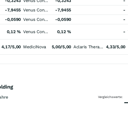
-0,3243
Venus Concept
-0,3243
-
-7,9455
Venus Concept
-7,9455
-
-0,0590
Venus Concept
-0,0590
-
0,12 %
Venus Concept
0,12 %
-
4,17/5,00
MediciNova
5,00/5,00
Aclaris Therapeutics
4,33/5,00
olding
ahre
Vergleichswerte: