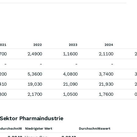
021
2022
2023
2024
700
2,4900
1,1600
2,1100
2
-
-
-
-
200
5,3600
4,0800
3,7400
3
410
19,030
21,090
21,930
2
800
2,1700
1,0500
1,7600
0
 Sektor Pharmaindustrie
durchschnitt
Niedrigster Wert
Durchschnittswert