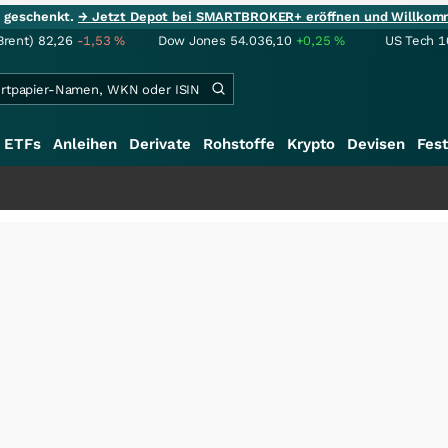
ie geschenkt.
→ Jetzt Depot bei SMARTBROKER+ eröffnen und Willkom
Brent)
82,26
-1,53
%
Dow Jones
54.036,10
+0,25
%
US Tech 1
ETFs
Anleihen
Derivate
Rohstoffe
Krypto
Devisen
Fest