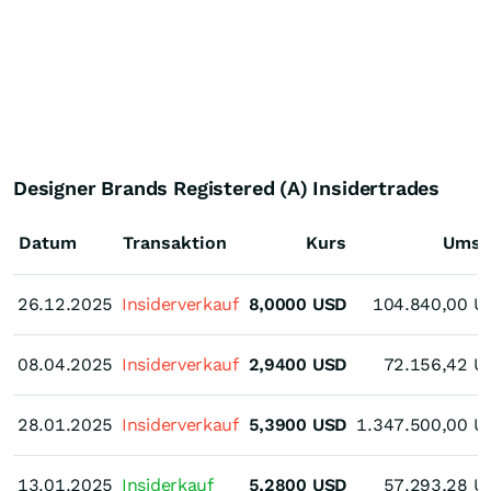
Designer Brands Registered (A) Insidertrades
Datum
Transaktion
Kurs
Umsa
26.12.2025
26.12.2025
Insiderverkauf
8,0000
USD
104.840,00
U
08.04.2025
08.04.2025
Insiderverkauf
2,9400
USD
72.156,42
U
28.01.2025
28.01.2025
Insiderverkauf
5,3900
USD
1.347.500,00
U
13.01.2025
13.01.2025
Insiderkauf
5,2800
USD
57.293,28
U