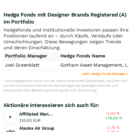
Hedge Fonds mit Designer Brands Registered (A)
im Portfolio
Hedgefonds und institutionelle Investoren passen ihre
Positionen laufend an – durch Käufe, Verkäufe oder
Umschichtungen. Diese Bewegungen zeigen Trends
und deren Einschätzung.
Portfolio Manager
Hedge Fonds Name
Joel Greenblatt
Gotham Asset Management, LL
mehr Hedge Fonds Manager »
* Die angegebenen Kurse und der daraus errechnete Gesamtwert, beziehen sich
auf den Schlusskurs des letzten Börsentages des jeweiligen Quartals und
entsprechen dem Bewertungsstichtag der 13F-Einreichung.
Aktionäre interessieren sich auch für:
-1,23
%
Affiliated Managers Group
+76,09
%
320,00 EUR
-1,70
%
Alaska Air Group