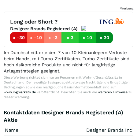
Werbung
Long oder Short ?
Designer Brands Registered (A)
x -30
x -10
x -3
x 3
x 10
x 30
Im Durchschnitt erleiden 7 von 10 Kleinanlegern Verluste
beim Handel mit Turbo-Zertifikaten. Turbo-Zertifikate sind
hoch risikoreiche Produkte und nicht für langfristige
Anlagestrategien geeignet.
Diese Werbung richtet sich nur an Personen mit Wohn-/Geschäftssitz in
Deutschland. Der jeweilige Basisprospekt, etwaige Nachträge, die Endgültigen
Bedingungen sowie das maßgebliche Basisinformationsblatt sind auf
www.ingmarkets.de
veröffentlicht. Beachten Sie auch die
weiteren Hinweise
zu
dieser Werbung.
Kontaktdaten Designer Brands Registered (A)
Aktie
Name
Designer Brands Inc