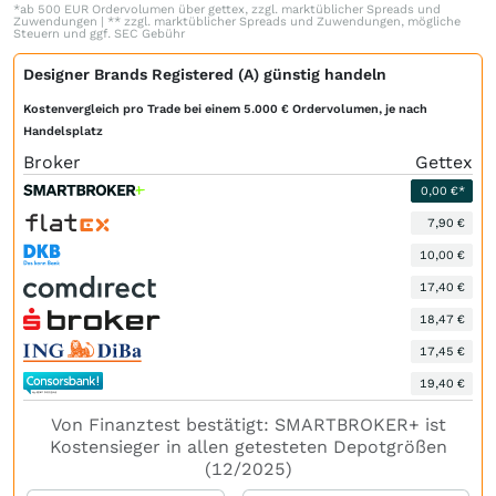
*ab 500 EUR Ordervolumen über gettex, zzgl. marktüblicher Spreads und
Zuwendungen | ** zzgl. marktüblicher Spreads und Zuwendungen, mögliche
Steuern und ggf. SEC Gebühr
Designer Brands Registered (A) günstig handeln
Kostenvergleich pro Trade bei einem 5.000 € Ordervolumen, je nach
Handelsplatz
Broker
Gettex
0,00 €*
7,90 €
10,00 €
17,40 €
18,47 €
17,45 €
19,40 €
Von Finanztest bestätigt: SMARTBROKER+ ist
Kostensieger in allen getesteten Depotgrößen
(12/2025)