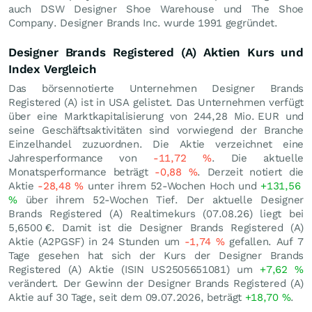
auch DSW Designer Shoe Warehouse und The Shoe
Company. Designer Brands Inc. wurde 1991 gegründet.
Designer Brands Registered (A) Aktien Kurs und
Index Vergleich
Das börsennotierte Unternehmen Designer Brands
Registered (A) ist in USA gelistet. Das Unternehmen verfügt
über eine Marktkapitalisierung von 244,28 Mio.
EUR
und
seine Geschäftsaktivitäten sind vorwiegend der Branche
Einzelhandel zuzuordnen. Die Aktie verzeichnet eine
Jahresperformance von
-11,72
%
. Die aktuelle
Monatsperformance beträgt
-0,88
%
. Derzeit notiert die
Aktie
-28,48
%
unter ihrem 52-Wochen Hoch und
+131,56
%
über ihrem 52-Wochen Tief. Der aktuelle Designer
Brands Registered (A) Realtimekurs (
07.08.26
) liegt bei
5,6500
€
. Damit ist die Designer Brands Registered (A)
Aktie (A2PGSF) in 24 Stunden um
-1,74
%
gefallen. Auf 7
Tage gesehen hat sich der Kurs der Designer Brands
Registered (A) Aktie (ISIN US2505651081) um
+7,62
%
verändert. Der Gewinn der Designer Brands Registered (A)
Aktie auf 30 Tage, seit dem 09.07.2026, beträgt
+18,70
%
.