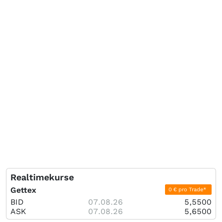
Realtimekurse
Gettex
0 € pro Trade*
BID
07.08.26
5,5500
ASK
07.08.26
5,6500