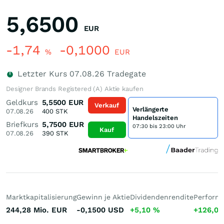
5,6500
EUR
-1,74
-0,1000
%
EUR
Letzter Kurs
07.08.26
Tradegate
Designer Brands Registered (A) Aktie kaufen
Geldkurs
5,5500
EUR
Verkauf
Verlängerte
07.08.26
400
STK
Handelszeiten
Briefkurs
5,7500
EUR
07:30 bis 23:00 Uhr
Kauf
07.08.26
390
STK
Marktkapitalisierung
Gewinn je Aktie
Dividendenrendite
Performa
244,28 Mio.
EUR
-0,1500
USD
+5,10
%
+126,0