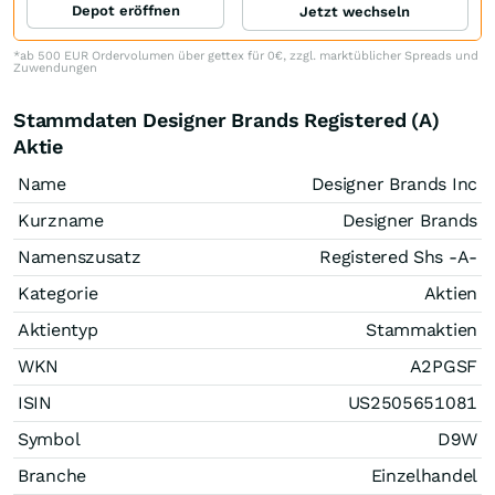
Depot eröffnen
Jetzt wechseln
*ab 500 EUR Ordervolumen über gettex für 0€, zzgl. marktüblicher Spreads und
Zuwendungen
Stammdaten Designer Brands Registered (A)
Aktie
Name
Designer Brands Inc
Kurzname
Designer Brands
Namenszusatz
Registered Shs -A-
Kategorie
Aktien
Aktientyp
Stammaktien
WKN
A2PGSF
ISIN
US2505651081
Symbol
D9W
Branche
Einzelhandel