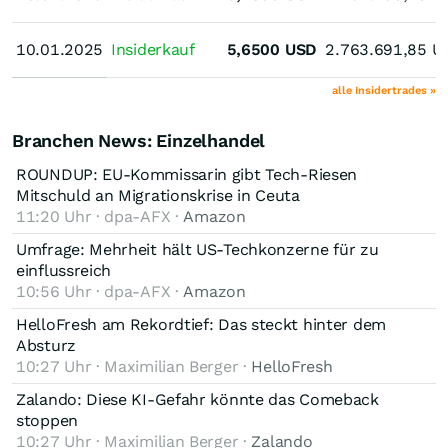
10.01.2025
10.01.2025
Insiderkauf
5,6500
USD
2.763.691,85
U
alle Insidertrades »
Branchen News: Einzelhandel
ROUNDUP: EU-Kommissarin gibt Tech-Riesen
Mitschuld an Migrationskrise in Ceuta
11:20 Uhr · dpa-AFX ·
Amazon
Umfrage: Mehrheit hält US-Techkonzerne für zu
einflussreich
10:56 Uhr · dpa-AFX ·
Amazon
HelloFresh am Rekordtief: Das steckt hinter dem
Absturz
10:27 Uhr · Maximilian Berger ·
HelloFresh
Zalando: Diese KI-Gefahr könnte das Comeback
stoppen
10:27 Uhr · Maximilian Berger ·
Zalando