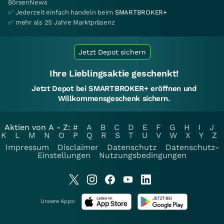
BörsenNews
✅ Jederzeit einfach handeln beim
SMARTBROKER+
✅ mehr als 25 Jahre Marktpräsenz
Jetzt Depot sichern
Ihre Lieblingsaktie geschenkt!
Jetzt Depot bei SMARTBROKER+ eröffnen und
Willkommensgeschenk sichern.
Aktien von A - Z:
#
A
B
C
D
E
F
G
H
I
J
K
L
M
N
O
P
Q
R
S
T
U
V
W
X
Y
Z
Impressum
Disclaimer
Datenschutz
Datenschutz-
Einstellungen
Nutzungsbedingungen
Unsere Apps: