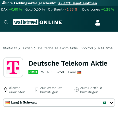
🎁 Ihre Lieblingsaktie geschenkt.
→ Jetzt Depot eröffnen
DAX
+0,69
%
Gold
0,00
%
Öl (Brent)
-1,53
%
Dow Jones
+0,25
%
Aktien
Deutsche Telekom Aktie | 555750
Realtime
Startseite
Deutsche Telekom Aktie
Aktie
WKN:
555750
Land
Alarme
Zur Watchlist
Zum Portfolio
einrichten
hinzufügen
hinzufügen
Lang & Schwarz