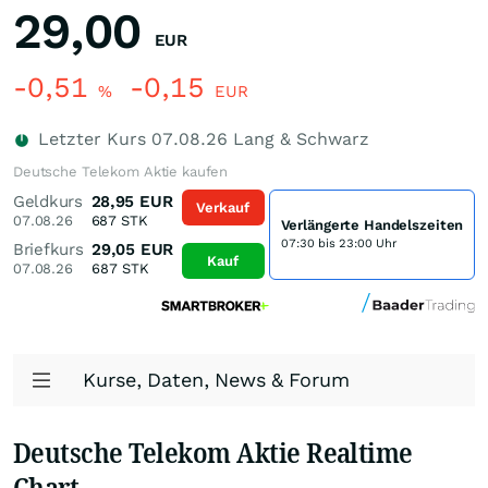
29,00
EUR
-0,51
-0,15
%
EUR
Letzter Kurs
07.08.26
Lang & Schwarz
Deutsche Telekom Aktie kaufen
Geldkurs
28,95
EUR
Verkauf
07.08.26
687
STK
Verlängerte Handelszeiten
07:30 bis 23:00 Uhr
Briefkurs
29,05
EUR
Kauf
07.08.26
687
STK
Kurse, Daten, News & Forum
Deutsche Telekom Aktie Realtime
Chart