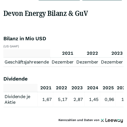
Devon Energy Bilanz & GuV
Bilanz in Mio USD
(US GAAP)
2021
2022
2023
Geschäftsjahresende
Dezember
Dezember
Dezember
Dividende
2021
2022
2023
2024
2025
202
Dividende je
1,67
5,17
2,87
1,45
0,96
1,
Aktie
Kennzahlen und Daten von