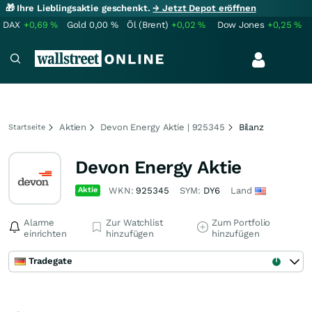
🎁 Ihre Lieblingsaktie geschenkt.
→ Jetzt Depot eröffnen
DAX
+0,69
%
Gold
0,00
%
Öl (Brent)
+0,02
%
Dow Jones
+0,25
%
Aktien
Devon Energy Aktie | 925345
Bilanz
Startseite
Devon Energy Aktie
Aktie
WKN:
925345
SYM:
DY6
Land
Alarme
Zur Watchlist
Zum Portfolio
einrichten
hinzufügen
hinzufügen
Tradegate