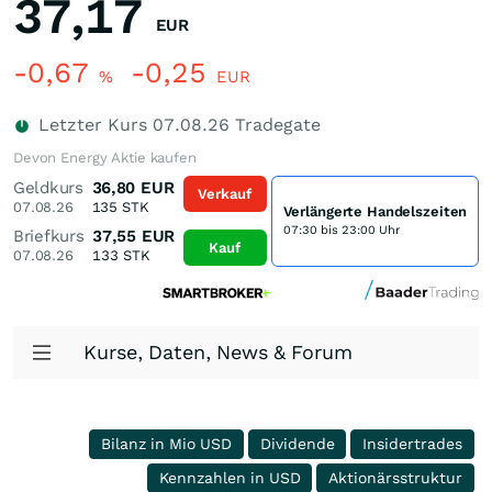
37,17
EUR
-0,67
-0,25
%
EUR
Letzter Kurs
07.08.26
Tradegate
Devon Energy Aktie kaufen
Geldkurs
36,80
EUR
Verkauf
07.08.26
135
STK
Verlängerte Handelszeiten
07:30 bis 23:00 Uhr
Briefkurs
37,55
EUR
Kauf
07.08.26
133
STK
Kurse, Daten, News & Forum
Bilanz in Mio USD
Dividende
Insidertrades
Kennzahlen in USD
Aktionärsstruktur