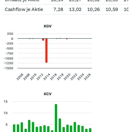
Cashflow je Aktie
7,28
13,02
10,26
10,59
10,
KGV
250
0
-250
-500
-750
-1000
-1250
-1500
2012
2024
2014
2026
2016
2006
2018
2008
2020
2010
2022
KCV
15
10
5