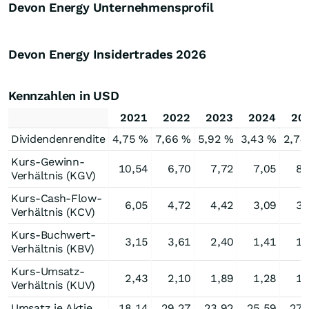
Devon Energy Unternehmensprofil
Devon Energy Insidertrades
2026
Kennzahlen in USD
2021
2022
2023
2024
20
Dividendenrendite
4,75 %
7,66 %
5,92 %
3,43 %
2,74
Kurs-Gewinn-
10,54
6,70
7,72
7,05
8,
Verhältnis (KGV)
Kurs-Cash-Flow-
6,05
4,72
4,42
3,09
3,
Verhältnis (KCV)
Kurs-Buchwert-
3,15
3,61
2,40
1,41
1,
Verhältnis (KBV)
Kurs-Umsatz-
2,43
2,10
1,89
1,28
1,
Verhältnis (KUV)
Umsatz je Aktie
18,14
29,27
23,92
25,59
27,