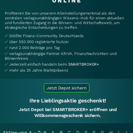
Profitieren Sie von unserem Alleinstellungsmerkmal als den
zentralen verlagsunabhängigen Wissens-Hub für einen aktuellen
und fundierten Zugang in die Börsen- und Wirtschaftswelt, um
strategische Entscheidungen zu treffen.
✅ Größte Finanz-Community Deutschlands
✅ über 550.000 registrierte Nutzer
✅ rund 2.000 Beiträge pro Tag
✅ verlagsunabhängige Partner ARIVA, FinanzNachrichten und
BörsenNews
✅ Jederzeit einfach handeln beim
SMARTBROKER+
✅ mehr als 25 Jahre Marktpräsenz
Jetzt Depot sichern
Ihre Lieblingsaktie geschenkt!
Jetzt Depot bei SMARTBROKER+ eröffnen und
Willkommensgeschenk sichern.
Aktien von A - Z:
#
A
B
C
D
E
F
G
H
I
J