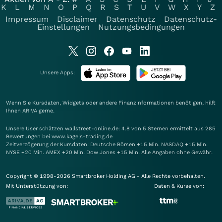
K
L
M
N
O
P
Q
R
S
T
U
V
W
X
Y
Z
Impressum
Disclaimer
Datenschutz
Datenschutz-
Einstellungen
Nutzungsbedingungen
Unsere Apps:
Wenn Sie Kursdaten, Widgets oder andere Finanzinformationen benötigen, hilft
Ihnen
ARIVA
gerne.
Unsere User schätzen wallstreet-online.de: 4.8 von 5 Sternen ermittelt aus 285
Bewertungen bei www.kagels-trading.de
Zeitverzögerung der Kursdaten: Deutsche Börsen +15 Min. NASDAQ +15 Min.
NYSE +20 Min. AMEX +20 Min. Dow Jones +15 Min. Alle Angaben ohne Gewähr.
Copyright © 1998-2026 Smartbroker Holding AG - Alle Rechte vorbehalten.
Mit Unterstützung von:
Daten & Kurse von: