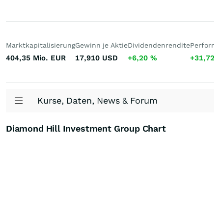
Marktkapitalisierung
Gewinn je Aktie
Dividendenrendite
Performa
404,35 Mio.
EUR
17,910
USD
+6,20
%
+31,72
Kurse, Daten, News & Forum
Diamond Hill Investment Group Chart