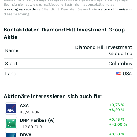
Bedingungen sowie das maßgebliche Basisinformationsblatt sind auf
www.ingmarkets.de
veröffentlicht. Beachten Sie auch die
weiteren Hinweise
zu
dieser Werbung.
Kontaktdaten Diamond Hill Investment Group
Aktie
Diamond Hill Investment
Name
Group Inc
Stadt
Columbus
Land
USA
Aktionäre interessieren sich auch für:
+0,76
%
AXA
+8,90
%
45,25 EUR
+0,45
%
BNP Paribas (A)
+41,06
%
112,80 EUR
+0,20
%
BBVA