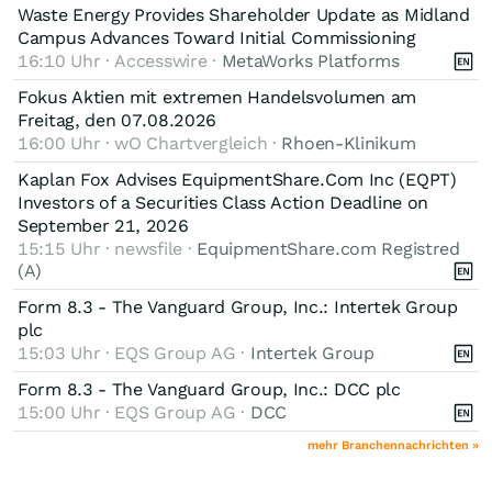
Waste Energy Provides Shareholder Update as Midland
Campus Advances Toward Initial Commissioning
16:10 Uhr · Accesswire ·
MetaWorks Platforms
Fokus Aktien mit extremen Handelsvolumen am
Freitag, den 07.08.2026
16:00 Uhr · wO Chartvergleich ·
Rhoen-Klinikum
Kaplan Fox Advises EquipmentShare.Com Inc (EQPT)
Investors of a Securities Class Action Deadline on
September 21, 2026
15:15 Uhr · newsfile ·
EquipmentShare.com Registred
(A)
Form 8.3 - The Vanguard Group, Inc.: Intertek Group
plc
15:03 Uhr · EQS Group AG ·
Intertek Group
Form 8.3 - The Vanguard Group, Inc.: DCC plc
15:00 Uhr · EQS Group AG ·
DCC
mehr Branchennachrichten »