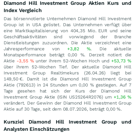
Diamond Hill Investment Group Aktien Kurs und
Index Vergleich
Das börsennotierte Unternehmen Diamond Hill Investment
Group ist in USA gelistet. Das Unternehmen verfügt über
eine Marktkapitalisierung von 404,35 Mio.
EUR
und seine
Geschäftsaktivitäten sind vorwiegend der Branche
Dienstleistungen zuzuordnen. Die Aktie verzeichnet eine
Jahresperformance von
+3,82
%
. Die aktuelle
Monatsperformance beträgt
0,00
%
. Derzeit notiert die
Aktie
-3,55
%
unter ihrem 52-Wochen Hoch und
+53,73
%
über ihrem 52-Wochen Tief. Der aktuelle Diamond Hill
Investment Group Realtimekurs (
26.04.26
) liegt bei
149,50
€
. Damit ist die Diamond Hill Investment Group
Aktie (792613) in 24 Stunden um
0,00
%
gestiegen. Auf 7
Tage gesehen hat sich der Kurs der Diamond Hill
Investment Group Aktie (ISIN US25264R2076) um
+1,36
%
verändert. Der Gewinn der Diamond Hill Investment Group
Aktie auf 30 Tage, seit dem 08.07.2026, beträgt
0,00
%
.
Kursziel Diamond Hill Investment Group und
Analysten Einschätzungen