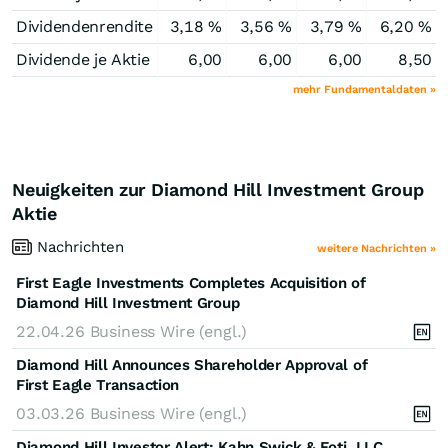
Dividendenrendite
3,18 %
3,56 %
3,79 %
6,20 %
Dividende je Aktie
6,00
6,00
6,00
8,50
mehr Fundamentaldaten »
Neuigkeiten zur Diamond Hill Investment Group
Aktie
Nachrichten
weitere Nachrichten »
First Eagle Investments Completes Acquisition of
Diamond Hill Investment Group
22.04.26
Business Wire (engl.)
Diamond Hill Announces Shareholder Approval of
First Eagle Transaction
03.03.26
Business Wire (engl.)
Diamond Hill Investor Alert: Kahn Swick & Foti, LLC