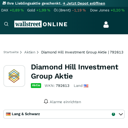
🎁 Ihre Lieblingsaktie geschenkt.
→ Jetzt Depot eröffnen
DAX
+0,89
%
Gold
+1,99
%
Öl (Brent)
-1,19
%
Dow Jones
+0,20
%
Aktien
Diamond Hill Investment Group Aktie | 792613
Startseite
Diamond Hill Investment
Group Aktie
Aktie
WKN:
792613
Land
Alarme einrichten
Lang & Schwarz