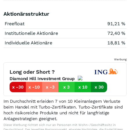
Aktionärsstruktur
Freefloat
91,21 %
Institutionelle Aktionäre
72,40 %
Individuelle Aktionäre
18,81 %
Werbung
Long oder Short ?
Diamond Hill Investment Group
x -30
x -10
x -3
x 3
x 10
x 30
Im Durchschnitt erleiden 7 von 10 Kleinanlegern Verluste
beim Handel mit Turbo-Zertifikaten. Turbo-Zertifikate sind
hoch risikoreiche Produkte und nicht für langfristige
Anlagestrategien geeignet.
Diese Werbung richtet sich nur an Personen mit Wohn-/Geschäftssitz in
Deutschland. Der jeweilige Basisprospekt, etwaige Nachträge, die Endgültigen