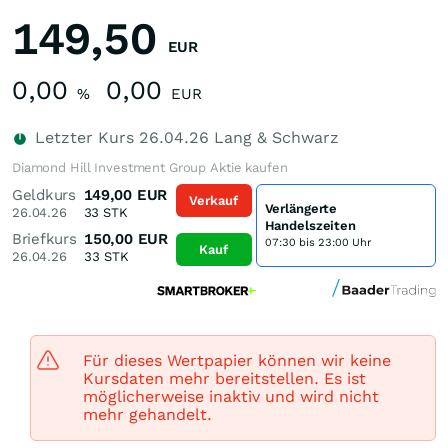
149,50
EUR
0,00
0,00
%
EUR
Letzter Kurs
26.04.26
Lang & Schwarz
Diamond Hill Investment Group Aktie kaufen
Geldkurs
149,00
EUR
Verkauf
Verlängerte
26.04.26
33
STK
Handelszeiten
Briefkurs
150,00
EUR
07:30 bis 23:00 Uhr
Kauf
26.04.26
33
STK
Für dieses Wertpapier können wir keine
Kursdaten mehr bereitstellen. Es ist
möglicherweise inaktiv und wird nicht
mehr gehandelt.