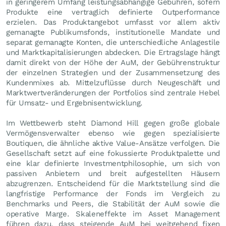
in geringerem Umfang leistungsabhängige Gebühren, sofern
Produkte eine vertraglich definierte Outperformance
erzielen. Das Produktangebot umfasst vor allem aktiv
gemanagte Publikumsfonds, institutionelle Mandate und
separat gemanagte Konten, die unterschiedliche Anlagestile
und Marktkapitalisierungen abdecken. Die Ertragslage hängt
damit direkt von der Höhe der AuM, der Gebührenstruktur
der einzelnen Strategien und der Zusammensetzung des
Kundenmixes ab. Mittelzuflüsse durch Neugeschäft und
Marktwertveränderungen der Portfolios sind zentrale Hebel
für Umsatz- und Ergebnisentwicklung.
Im Wettbewerb steht Diamond Hill gegen große globale
Vermögensverwalter ebenso wie gegen spezialisierte
Boutiquen, die ähnliche aktive Value-Ansätze verfolgen. Die
Gesellschaft setzt auf eine fokussierte Produktpalette und
eine klar definierte Investmentphilosophie, um sich von
passiven Anbietern und breit aufgestellten Häusern
abzugrenzen. Entscheidend für die Marktstellung sind die
langfristige Performance der Fonds im Vergleich zu
Benchmarks und Peers, die Stabilität der AuM sowie die
operative Marge. Skaleneffekte im Asset Management
führen dazu, dass steigende AuM bei weitgehend fixen