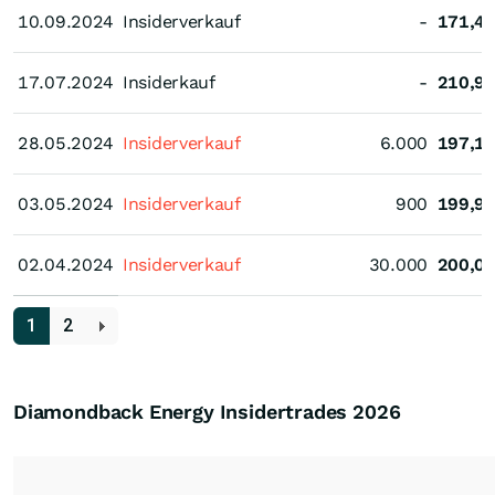
10.09.2024
10.09.2024
Insiderverkauf
-
171,4
17.07.2024
17.07.2024
Insiderkauf
-
210,9
28.05.2024
28.05.2024
Insiderverkauf
6.000
197,1
03.05.2024
03.05.2024
Insiderverkauf
900
199,9
02.04.2024
02.04.2024
Insiderverkauf
30.000
200,0
1
2
Diamondback Energy Insidertrades
2026