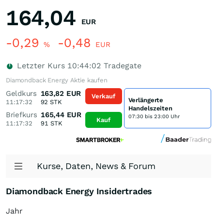
164,04
EUR
-0,29
-0,48
%
EUR
Letzter Kurs
10:44:02
Tradegate
Diamondback Energy Aktie kaufen
Geldkurs
163,82
EUR
Verkauf
Verlängerte
11:17:32
92
STK
Handelszeiten
Briefkurs
165,44
EUR
07:30 bis 23:00 Uhr
Kauf
11:17:32
91
STK
Kurse, Daten, News & Forum
Diamondback Energy Insidertrades
Jahr