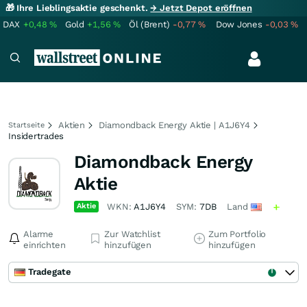
🎁 Ihre Lieblingsaktie geschenkt.
→ Jetzt Depot eröffnen
DAX
+0,48
%
Gold
+1,56
%
Öl (Brent)
-0,77
%
Dow Jones
-0,03
%
Aktien
Diamondback Energy Aktie | A1J6Y4
Startseite
Insidertrades
Diamondback Energy
Aktie
Aktie
WKN:
A1J6Y4
SYM:
7DB
Land
Alarme
Zur Watchlist
Zum Portfolio
einrichten
hinzufügen
hinzufügen
Tradegate