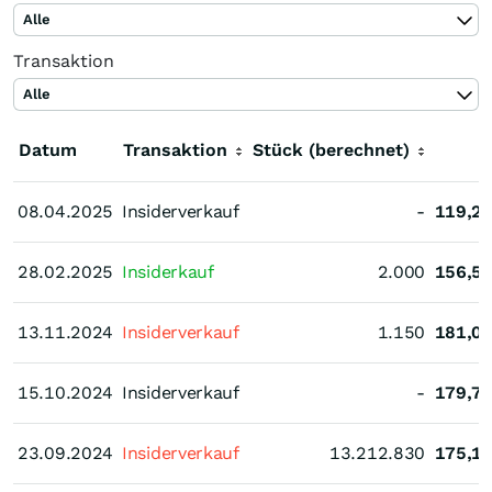
Alle
Transaktion
Alle
Datum
Transaktion
Stück (berechnet)
K
08.04.2025
08.04.2025
Insiderverkauf
-
119,2
28.02.2025
28.02.2025
Insiderkauf
2.000
156,5
13.11.2024
13.11.2024
Insiderverkauf
1.150
181,0
15.10.2024
15.10.2024
Insiderverkauf
-
179,7
23.09.2024
23.09.2024
Insiderverkauf
13.212.830
175,1