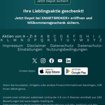
Jetzt Depot sichern
Ihre Lieblingsaktie geschenkt!
Jetzt Depot bei SMARTBROKER+ eröffnen und
Willkommensgeschenk sichern.
Aktien von A - Z:
#
A
B
C
D
E
F
G
H
I
J
K
L
M
N
O
P
Q
R
S
T
U
V
W
X
Y
Z
Impressum
Disclaimer
Datenschutz
Datenschutz-
Einstellungen
Nutzungsbedingungen
Unsere Apps:
Wenn Sie Kursdaten, Widgets oder andere Finanzinformationen benötigen, hilft
Ihnen
ARIVA
gerne.
Unsere User schätzen wallstreet-online.de: 4.8 von 5 Sternen ermittelt aus 285
Bewertungen bei www.kagels-trading.de
Zeitverzögerung der Kursdaten: Deutsche Börsen +15 Min. NASDAQ +15 Min.