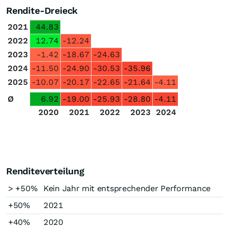
Rendite-Dreieck
2021
44.83
2022
12.74
-12.24
2023
-1.42
-18.67
-24.63
2024
-11.50
-24.90
-30.53
-35.96
2025
-10.07
-20.17
-22.65
-21.64
-4.11
Ø
6.92
-19.00
-25.93
-28.80
-4.11
2020
2021
2022
2023
2024
Renditeverteilung
> +50%
Kein Jahr mit entsprechender Performance
+50%
2021
+40%
2020