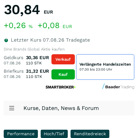
30,84
EUR
+0,26
+0,08
%
EUR
Letzter Kurs
07.08.26
Tradegate
Dine Brands Global Aktie kaufen
Geldkurs
30,36
EUR
Verkauf
07.08.26
110
STK
Verlängerte Handelszeiten
07:30 bis 23:00 Uhr
Briefkurs
31,32
EUR
Kauf
07.08.26
110
STK
Kurse, Daten, News & Forum
Performance
Hoch/Tief
Renditedreieck