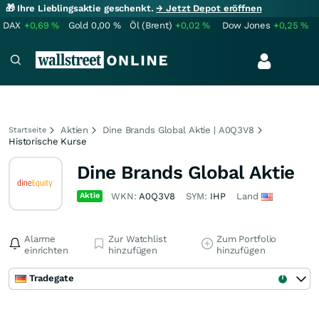
🎁 Ihre Lieblingsaktie geschenkt.
→ Jetzt Depot eröffnen
DAX
+0,69
%
Gold
0,00
%
Öl (Brent)
+0,02
%
Dow Jones
+0,25
%
Aktien
Dine Brands Global Aktie | A0Q3V8
Startseite
Historische Kurse
Dine Brands Global Aktie
Aktie
WKN:
A0Q3V8
SYM:
IHP
Land
Alarme
Zur Watchlist
Zum Portfolio
einrichten
hinzufügen
hinzufügen
Tradegate