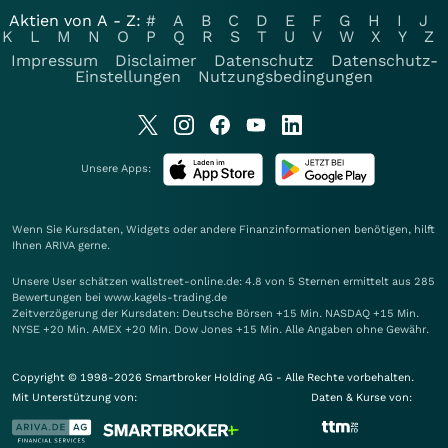
Aktien von A - Z:
#
A
B
C
D
E
F
G
H
I
J
K
L
M
N
O
P
Q
R
S
T
U
V
W
X
Y
Z
Impressum
Disclaimer
Datenschutz
Datenschutz-
Einstellungen
Nutzungsbedingungen
Unsere Apps:
Wenn Sie Kursdaten, Widgets oder andere Finanzinformationen benötigen, hilft
Ihnen
ARIVA
gerne.
Unsere User schätzen wallstreet-online.de: 4.8 von 5 Sternen ermittelt aus 285
Bewertungen bei www.kagels-trading.de
Zeitverzögerung der Kursdaten: Deutsche Börsen +15 Min. NASDAQ +15 Min.
NYSE +20 Min. AMEX +20 Min. Dow Jones +15 Min. Alle Angaben ohne Gewähr.
Copyright © 1998-2026 Smartbroker Holding AG - Alle Rechte vorbehalten.
Mit Unterstützung von:
Daten & Kurse von: