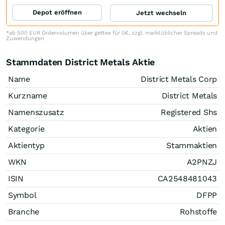
Depot eröffnen
Jetzt wechseln
*ab 500 EUR Ordervolumen über gettex für 0€, zzgl. marktüblicher Spreads und
Zuwendungen
Stammdaten District Metals Aktie
Name
District Metals Corp
Kurzname
District Metals
Namenszusatz
Registered Shs
Kategorie
Aktien
Aktientyp
Stammaktien
WKN
A2PNZJ
ISIN
CA2548481043
Symbol
DFPP
Branche
Rohstoffe