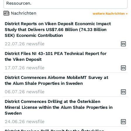
Ressourcen.
Nachrichten
weitere Nachrichten »
District Reports on Viken Deposit Economic Impact
Study that Delivers US$7.66 Billion (74.33 Billion
SEK) Economic Contribution
22.07.26
newsfile
District Files NI 43-101 PEA Technical Report for
the Viken Deposit
17.07.26
newsfile
District Commences Airborne MobileMT Survey at
the Alum Shale Properties in Sweden
06.07.26
newsfile
District Commences Drilling at the Österkälen
Mineral License within the Alum Shale Properties in
Sweden
24.06.26
newsfile