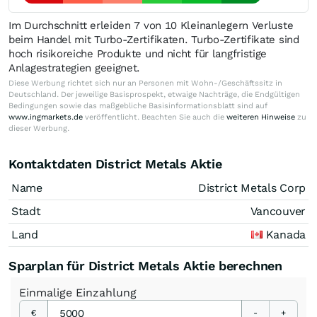
Im Durchschnitt erleiden 7 von 10 Kleinanlegern Verluste
beim Handel mit Turbo-Zertifikaten. Turbo-Zertifikate sind
hoch risikoreiche Produkte und nicht für langfristige
Anlagestrategien geeignet.
Diese Werbung richtet sich nur an Personen mit Wohn-/Geschäftssitz in
Deutschland. Der jeweilige Basisprospekt, etwaige Nachträge, die Endgültigen
Bedingungen sowie das maßgebliche Basisinformationsblatt sind auf
www.ingmarkets.de
veröffentlicht. Beachten Sie auch die
weiteren Hinweise
zu
dieser Werbung.
Kontaktdaten District Metals Aktie
Name
District Metals Corp
Stadt
Vancouver
Land
Kanada
Sparplan für District Metals Aktie berechnen
Einmalige
Einzahlung
€
-
+