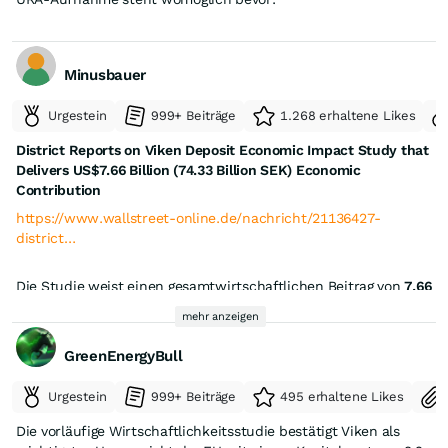
Minusbauer
Urgestein
999+ Beiträge
1.268 erhaltene Likes
District Reports on Viken Deposit Economic Impact Study that
Delivers US$7.66 Billion (74.33 Billion SEK) Economic
Contribution
https://www.wallstreet-online.de/nachricht/21136427-
district…
Die Studie weist einen gesamtwirtschaftlichen Beitrag von
7,66
Mrd. US-Dollar
für das Viken-Projekt aus, wobei auch die
mehr anzeigen
breiteren wirtschaftlichen und sozialen Effekte über den
reinen Minenbetrieb hinaus bewertet wurden.
GreenEnergyBull
Urgestein
999+ Beiträge
495 erhaltene Likes
Die vorläufige Wirtschaftlichkeitsstudie bestätigt Viken als