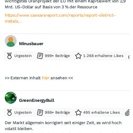
wichtigstes Uranprojekt der EU mit einem Kapitalwert von 2,9
Mrd. US-Dollar auf Basis von 3 % der Ressource
https://www.caesarsreport.com/reports/report-district-
metals…
Minusbauer
Urgestein
999+ Beiträge
1.268 erhaltene Likes
>> Externen Inhalt
hier
ansehen <<
GreenEnergyBull
Urgestein
999+ Beiträge
495 erhaltene Likes
Der Markt allgemein korrigiert seit einiger Zeit, es wird hoch
volatil bleiben.