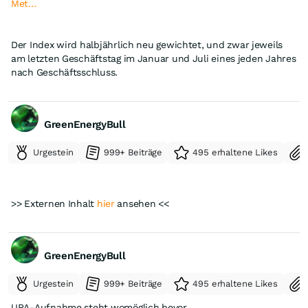
Met…
Der Index wird halbjährlich neu gewichtet, und zwar jeweils
am letzten Geschäftstag im Januar und Juli eines jeden Jahres
nach Geschäftsschluss.
GreenEnergyBull
Urgestein
999+ Beiträge
495 erhaltene Likes
>> Externen Inhalt
hier
ansehen <<
GreenEnergyBull
Urgestein
999+ Beiträge
495 erhaltene Likes
URA-Aufnahme steht womöglich bevor.