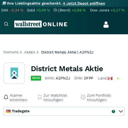
🎁 Ihre Lieblingsaktie geschenkt.
→ Jetzt Depot eröffnen
DAX
-0,34
%
Gold
+0,49
%
Öl (Brent)
+0,86
%
Dow Jones
+0,17
%
Aktien
District Metals Aktie | A2PNZJ
Startseite
District Metals Aktie
Aktie
WKN:
A2PNZJ
SYM:
DFPP
Land
Alarme
Zur Watchlist
Zum Portfolio
einrichten
hinzufügen
hinzufügen
Tradegate