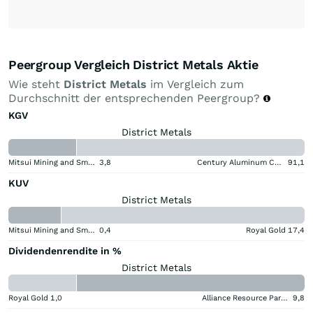
Peergroup Vergleich District Metals Aktie
Wie steht
District Metals
im Vergleich zum
Durchschnitt der entsprechenden Peergroup?
KGV
District Metals
Mitsui Mining and Smelting Company
3,8
Century Aluminum Company
91,1
KUV
District Metals
Mitsui Mining and Smelting Company
0,4
Royal Gold
17,4
Dividendenrendite in %
District Metals
Royal Gold
1,0
Alliance Resource Partners
9,8