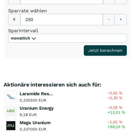
Sparrate
wählen
€
-
+
Sparintervall
monatlich
Jetzt berechnen
Aktionäre interessieren sich auch für:
-0,61
%
Laramide Resources
-0,30
%
0,325500 EUR
-0,05
%
Uranium Energy
+13,51
%
9,28 EUR
-1,61
%
Mega Uranium
+98,24
%
0,337000 EUR