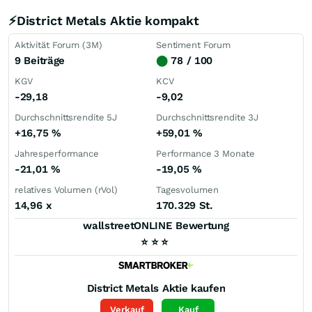
⚡District Metals Aktie kompakt
Aktivität Forum (3M)
Sentiment Forum
9 Beiträge
⬤
78 / 100
KGV
KCV
-29,18
-9,02
Durchschnittsrendite 5J
Durchschnittsrendite 3J
+16,75
%
+59,01
%
Jahresperformance
Performance 3 Monate
-21,01
%
-19,05
%
relatives Volumen (rVol)
Tagesvolumen
14,96
x
170.329 St.
wallstreetONLINE Bewertung
⭐
⭐
⭐
District Metals
Aktie kaufen
Verkauf
Kauf