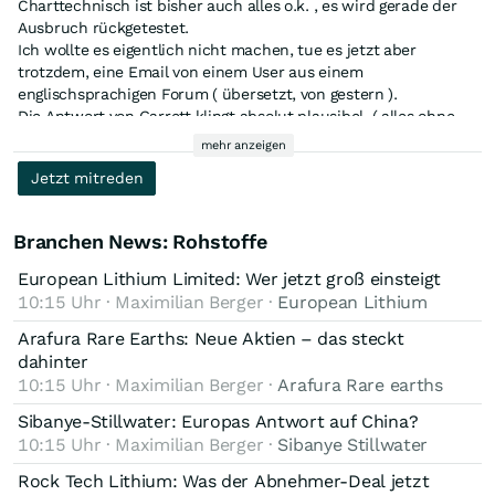
Charttechnisch ist bisher auch alles o.k. , es wird gerade der
Ausbruch rückgetestet.
Ich wollte es eigentlich nicht machen, tue es jetzt aber
trotzdem, eine Email von einem User aus einem
englischsprachigen Forum ( übersetzt, von gestern ).
Die Antwort von Garrett klingt absolut plausibel, ( alles ohne
Gewähr )
mehr anzeigen
Jetzt mitreden
-------------------------------------------------------------
---
Branchen News: Rohstoffe
Garrett schickte mir per E-Mail seine Einschätzung der späten
Meldungen. Ich habe einige Teile seiner Antwort weggelassen,
European Lithium Limited: Wer jetzt groß einsteigt
aber ich denke, dieser Abschnitt könnte einigen hier helfen,
10:15 Uhr · Maximilian Berger ·
European Lithium
die Ereignisse des späten Nachmittags zu entschlüsseln. Kurz
gesagt: DMX sind mit von der Partie. „Heute hat die
-------------------------------------------------------------
Arafura Rare Earths: Neue Aktien – das steckt
schwedische Regierung ihren Plan zum Umgang mit dem
------
dahinter
kommunalen Veto an die Medien durchsickern lassen. Ich gehe
10:15 Uhr · Maximilian Berger ·
Arafura Rare earths
davon aus, dass die offizielle Mitteilung der schwedischen
Zeitungsberichte können die Kurse sowohl in die eine, als auch
Sibanye-Stillwater: Europas Antwort auf China?
Regierung morgen veröffentlicht wird. Zusammengefasst plant
in die andere Richtung treiben. Entscheidend ist immer das
10:15 Uhr · Maximilian Berger ·
Sibanye Stillwater
die Regierung, das kommunale Veto gegen Uran aufzuheben,
Management und nicht was die anderen Leute sagen und
beabsichtigt aber anschließend, eine Untersuchung zum
https://districtmetals.com/corporate/team/garrett-ainsworth-
Garrett ist schlichtweg ein Profi vom Feinsten.
Rock Tech Lithium: Was der Abnehmer-Deal jetzt
Abbau von Alaunschiefer einzuleiten, die zu einem neuen
…