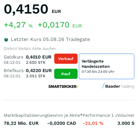
0,4150
EUR
+4,27
+0,0170
%
EUR
Letzter Kurs
05.08.26
Tradegate
District Metals Aktie kaufen
Geldkurs
0,4010
EUR
Verkauf
Verlängerte
08:13:01
2.500
STK
Handelszeiten
Briefkurs
0,4220
EUR
07:30 bis 23:00 Uhr
Kauf
08:13:01
3.551
STK
Marktkapitalisierung
Gewinn je Aktie
*
Performance 1 J
Volumen 
78,22 Mio.
EUR
-0,0200
CAD
-21,01
%
3.000
St.