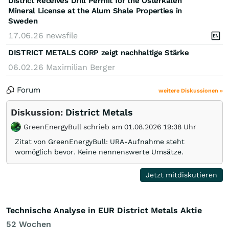
District Receives Drill Permit for the Österkälen
Mineral License at the Alum Shale Properties in
Sweden
17.06.26
newsfile
DISTRICT METALS CORP zeigt nachhaltige Stärke
06.02.26
Maximilian Berger
Forum
weitere Diskussionen »
Diskussion:
District Metals
GreenEnergyBull schrieb am 01.08.2026 19:38 Uhr
Zitat von GreenEnergyBull: URA-Aufnahme steht
womöglich bevor. Keine nennenswerte Umsätze.
Jetzt mitdiskutieren
Technische Analyse in EUR District Metals Aktie
52 Wochen