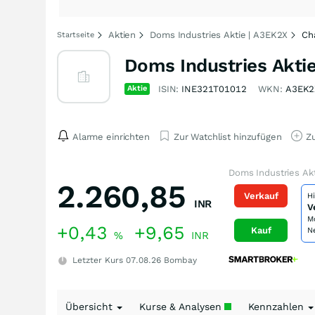
Aktien
Doms Industries Aktie | A3EK2X
Ch
Startseite
Doms Industries Akti
Aktie
ISIN:
INE321T01012
WKN:
A3EK2
Alarme einrichten
Zur Watchlist hinzufügen
Zu
Doms Industries Ak
2.260,85
Verkauf
H
INR
V
M
+0,43
+9,65
Kauf
N
%
INR
Letzter Kurs
07.08.26
Bombay
Übersicht
Kurse & Analysen
Kennzahlen