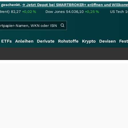
ie geschenkt.
→ Jetzt Depot bei SMARTBROKER+ eröffnen und Willkom
Brent)
82,27
+0,02
%
Dow Jones
54.036,10
+0,25
%
US Tech 1
ETFs
Anleihen
Derivate
Rohstoffe
Krypto
Devisen
Fest