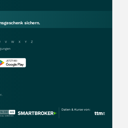
sgeschenk sichern.
U
V
W
X
Y
Z
gungen
r.
Daten & Kurse von: