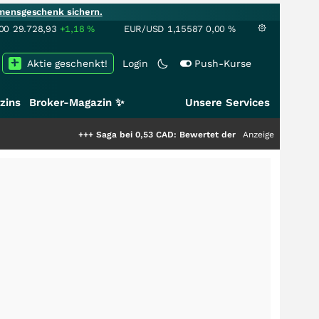
mensgeschenk sichern.
00
29.728,93
+1,18
%
EUR/USD
1,15587
0,00
%
Aktie geschenkt!
Login
Push-Kurse
zins
Broker-Magazin ✨
Unsere Services
+++
Saga bei 0,53 CAD: Bewertet der Markt noch immer nur die 
Anzeige