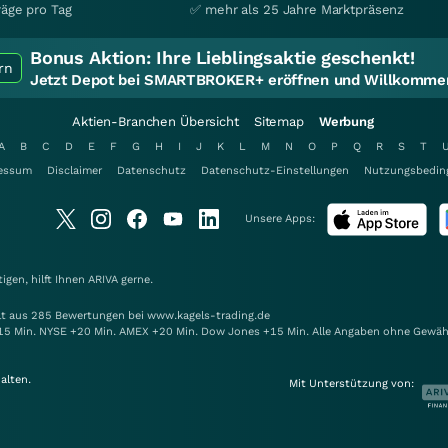
räge pro Tag
✅ mehr als 25 Jahre Marktpräsenz
Bonus Aktion:
Ihre Lieblingsaktie geschenkt!
rn
Jetzt Depot bei SMARTBROKER+ eröffnen und Willkommen
Aktien-Branchen Übersicht
Sitemap
Werbung
A
B
C
D
E
F
G
H
I
J
K
L
M
N
O
P
Q
R
S
T
essum
Disclaimer
Datenschutz
Datenschutz-Einstellungen
Nutzungsbedin
Unsere Apps:
gen, hilft Ihnen
ARIVA
gerne.
elt aus 285 Bewertungen bei www.kagels-trading.de
15 Min. NYSE +20 Min. AMEX +20 Min. Dow Jones +15 Min. Alle Angaben ohne Gewäh
alten.
Mit Unterstützung von: