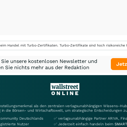
eim Handel mit Turbo-Zertifikaten. Turbo-Zertifikate sind hoch risikoreiche P
 Sie unsere kostenlosen Newsletter und
Jetz
n Sie nichts mehr aus der Redaktion
instellungsmerkmal als den zentralen verlagsunabhängigen Wissens-Hub 
 in die Börsen- und Wirtschaftswelt, um strategische Entscheidungen zu
Community Deutschlands
✅ verlagsunabhängige Partner ARIVA, Fi
gistrierte Nutzer
✅ Jederzeit einfach handeln beim
SMART