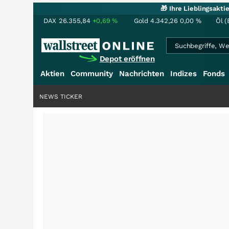
🎁 Ihre Lieblingsakt
DAX
26.355,84
+0,69
%
Gold
4.342,26
0,00
%
Öl (
Depot eröffnen
Aktien
Community
Nachrichten
Indizes
Fonds
NEWS TICKER