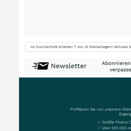
Im Durchschnitt erleiden 7 von 10 Kleinanlegern Verluste b
Abonnieren
Newsletter
verpasse
Profitieren Sie von unserem Alle
Zugang
✅ Größte Finanz-
✅ über 550.000 re