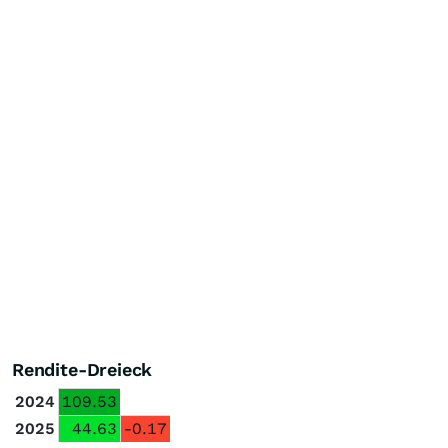
Rendite-Dreieck
2024
109.53
2025
44.63
-0.17