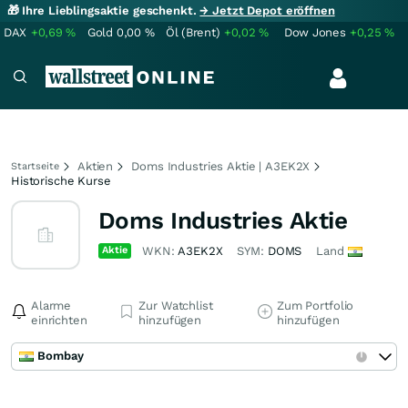
🎁 Ihre Lieblingsaktie geschenkt.
→ Jetzt Depot eröffnen
DAX
+0,69
%
Gold
0,00
%
Öl (Brent)
+0,02
%
Dow Jones
+0,25
%
Aktien
Doms Industries Aktie | A3EK2X
Startseite
Historische Kurse
Doms Industries Aktie
Aktie
WKN:
A3EK2X
SYM:
DOMS
Land
Alarme
Zur Watchlist
Zum Portfolio
einrichten
hinzufügen
hinzufügen
Bombay