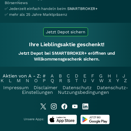
BörsenNews
✅ Jederzeit einfach handeln beim
SMARTBROKER+
✅ mehr als 25 Jahre Marktpräsenz
Jetzt Depot sichern
Ihre Lieblingsaktie geschenkt!
Jetzt Depot bei SMARTBROKER+ eröffnen und
Willkommensgeschenk sichern.
Aktien von A - Z:
#
A
B
C
D
E
F
G
H
I
J
K
L
M
N
O
P
Q
R
S
T
U
V
W
X
Y
Z
Impressum
Disclaimer
Datenschutz
Datenschutz-
Einstellungen
Nutzungsbedingungen
Unsere Apps: