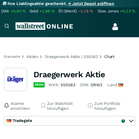
🎁 Ihre Lieblingsaktie geschenkt.
→ Jetzt Depot eröffnen
DAX
+0,64
%
Gold
+1,96
%
Öl (Brent)
-2,18
%
Dow Jones
+0,13
%
Aktien
Draegerwerk Aktie | 555063
Chart
Startseite
Draegerwerk Aktie
Aktie
WKN:
555063
SYM:
DRW3
Land
Alarme
Zur Watchlist
Zum Portfolio
einrichten
hinzufügen
hinzufügen
Tradegate