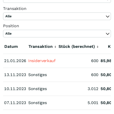
Transaktion
Alle
Position
Alle
Datum
Transaktion
Stück (berechnet)
Ku
21.01.2026
21.01.2026
Insiderverkauf
600
85,98
13.11.2023
13.11.2023
Sonstiges
600
50,80
10.11.2023
10.11.2023
Sonstiges
3.012
50,80
07.11.2023
07.11.2023
Sonstiges
5.001
50,80