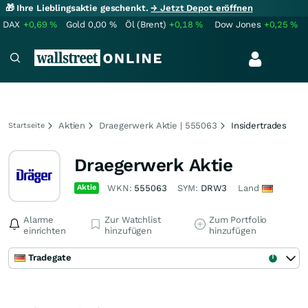
🎁 Ihre Lieblingsaktie geschenkt.
→ Jetzt Depot eröffnen
DAX
+0,69
%
Gold
0,00
%
Öl (Brent)
+0,18
%
Dow Jones
+0,25
%
Aktien
Draegerwerk Aktie | 555063
Insidertrades
Startseite
Draegerwerk Aktie
Aktie
WKN:
555063
SYM:
DRW3
Land
Alarme
Zur Watchlist
Zum Portfolio
einrichten
hinzufügen
hinzufügen
Tradegate