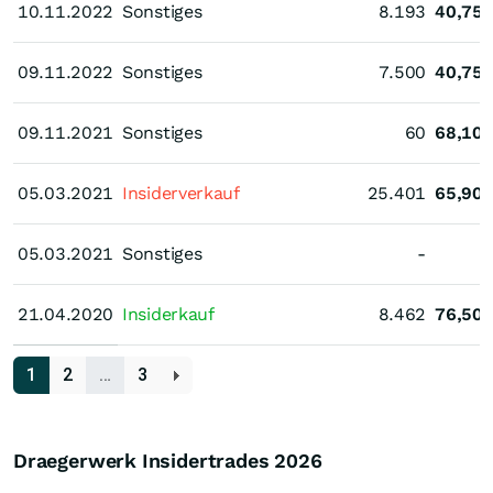
10.11.2022
10.11.2022
Sonstiges
8.193
40,75
09.11.2022
09.11.2022
Sonstiges
7.500
40,75
09.11.2021
09.11.2021
Sonstiges
60
68,10
05.03.2021
05.03.2021
Insiderverkauf
25.401
65,90
05.03.2021
05.03.2021
Sonstiges
-
21.04.2020
21.04.2020
Insiderkauf
8.462
76,50
1
2
…
3
Draegerwerk Insidertrades
2026