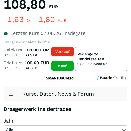
108,80
EUR
-1,63
-1,80
%
EUR
Letzter Kurs
07.08.26
Tradegate
Draegerwerk Aktie kaufen
Geldkurs
108,00
EUR
Verkauf
Verlängerte
07.08.26
60
STK
Handelszeiten
Briefkurs
109,60
EUR
07:30 bis 23:00 Uhr
Kauf
07.08.26
84
STK
Kurse, Daten, News & Forum
Draegerwerk Insidertrades
Jahr
Alle