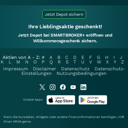
Jetzt Depot sichern
Ihre Lieblingsaktie geschenkt!
Jetzt Depot bei SMARTBROKER+ eröffnen und
Willkommensgeschenk sichern.
Aktien von A - Z:
#
A
B
C
D
E
F
G
H
I
J
K
L
M
N
O
P
Q
R
S
T
U
V
W
X
Y
Z
Impressum
Disclaimer
Datenschutz
Datenschutz-
Einstellungen
Nutzungsbedingungen
Unsere Apps:
Wenn Sie Kursdaten, Widgets oder andere Finanzinformationen benötigen, hilft
Ihnen
ARIVA
gerne.