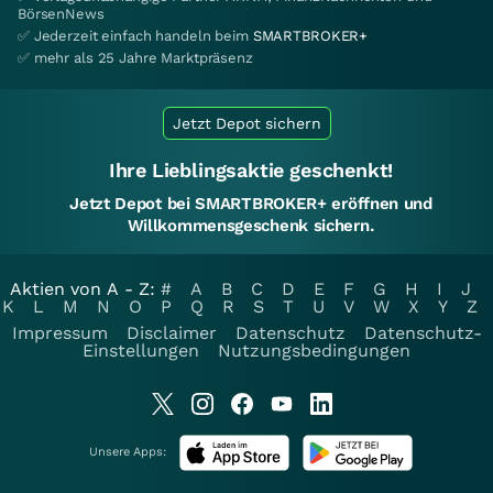
BörsenNews
✅ Jederzeit einfach handeln beim
SMARTBROKER+
✅ mehr als 25 Jahre Marktpräsenz
Jetzt Depot sichern
Ihre Lieblingsaktie geschenkt!
Jetzt Depot bei SMARTBROKER+ eröffnen und
Willkommensgeschenk sichern.
Aktien von A - Z:
#
A
B
C
D
E
F
G
H
I
J
K
L
M
N
O
P
Q
R
S
T
U
V
W
X
Y
Z
Impressum
Disclaimer
Datenschutz
Datenschutz-
Einstellungen
Nutzungsbedingungen
Unsere Apps: