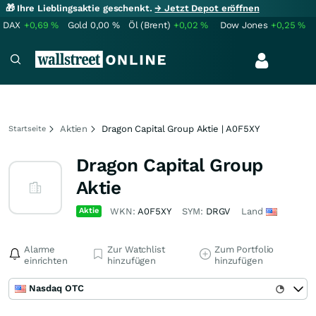
🎁 Ihre Lieblingsaktie geschenkt.
→ Jetzt Depot eröffnen
DAX
+0,69
%
Gold
0,00
%
Öl (Brent)
+0,02
%
Dow Jones
+0,25
%
Aktien
Dragon Capital Group Aktie | A0F5XY
Startseite
Dragon Capital Group
Aktie
Aktie
WKN:
A0F5XY
SYM:
DRGV
Land
Alarme
Zur Watchlist
Zum Portfolio
einrichten
hinzufügen
hinzufügen
Nasdaq OTC