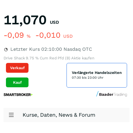
11,070
USD
-0,09
-0,010
%
USD
Letzter Kurs
02:10:00
Nasdaq OTC
Drive Shack 9.75 % Cum Red Pfd (B) Aktie kaufen
Verkauf
Verlängerte Handelszeiten
07:30 bis 23:00 Uhr
Kauf
Kurse, Daten, News & Forum