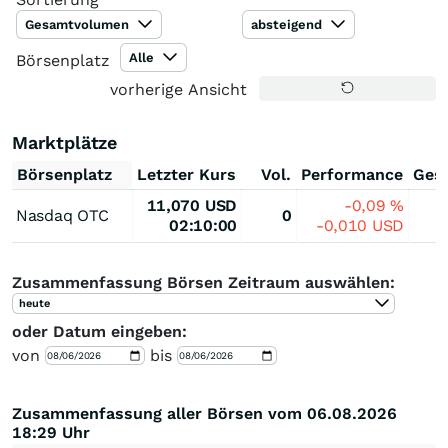
Gesamtvolumen
absteigend
Alle
Börsenplatz
vorherige Ansicht
Marktplätze
Börsenplatz
Letzter Kurs
Vol.
Performance
Ges
11,070
USD
-0,09
%
Nasdaq OTC
0
02:10:00
-0,010
USD
Zusammenfassung Börsen Zeitraum auswählen:
heute
oder Datum eingeben:
von
bis
Zusammenfassung aller Börsen vom 06.08.2026
18:29 Uhr