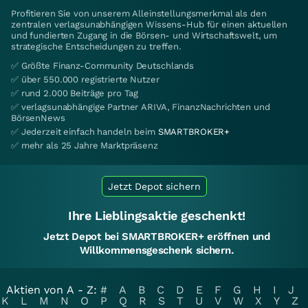
Profitieren Sie von unserem Alleinstellungsmerkmal als den
zentralen verlagsunabhängigen Wissens-Hub für einen aktuellen
und fundierten Zugang in die Börsen- und Wirtschaftswelt, um
strategische Entscheidungen zu treffen.
✅ Größte Finanz-Community Deutschlands
✅ über 550.000 registrierte Nutzer
✅ rund 2.000 Beiträge pro Tag
✅ verlagsunabhängige Partner ARIVA, FinanzNachrichten und
BörsenNews
✅ Jederzeit einfach handeln beim
SMARTBROKER+
✅ mehr als 25 Jahre Marktpräsenz
Jetzt Depot sichern
Ihre Lieblingsaktie geschenkt!
Jetzt Depot bei SMARTBROKER+ eröffnen und
Willkommensgeschenk sichern.
Aktien von A - Z:
#
A
B
C
D
E
F
G
H
I
J
K
L
M
N
O
P
Q
R
S
T
U
V
W
X
Y
Z