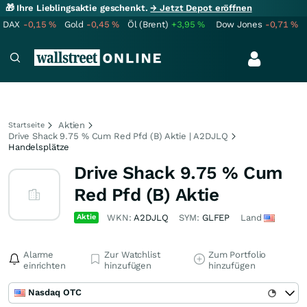
🎁 Ihre Lieblingsaktie geschenkt.
→ Jetzt Depot eröffnen
DAX
-0,15
%
Gold
-0,45
%
Öl (Brent)
+3,95
%
Dow Jones
-0,71
%
Aktien
Startseite
Drive Shack 9.75 % Cum Red Pfd (B) Aktie | A2DJLQ
Handelsplätze
Drive Shack 9.75 % Cum
Red Pfd (B) Aktie
Aktie
WKN:
A2DJLQ
SYM:
GLFEP
Land
Alarme
Zur Watchlist
Zum Portfolio
einrichten
hinzufügen
hinzufügen
Nasdaq OTC