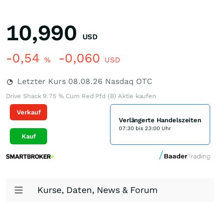
10,990
USD
-0,54
-0,060
%
USD
Letzter Kurs
08.08.26
Nasdaq OTC
Drive Shack 9.75 % Cum Red Pfd (B) Aktie kaufen
Verkauf
Verlängerte Handelszeiten
07:30 bis 23:00 Uhr
Kauf
Kurse, Daten, News & Forum