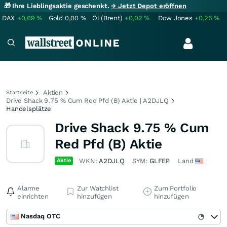
🎁 Ihre Lieblingsaktie geschenkt.
→ Jetzt Depot eröffnen
DAX
+0,69
%
Gold
0,00
%
Öl (Brent)
+0,02
%
Dow Jones
+0,25
%
Aktien
Startseite
Drive Shack 9.75 % Cum Red Pfd (B) Aktie | A2DJLQ
Handelsplätze
Drive Shack 9.75 % Cum
Red Pfd (B) Aktie
Aktie
WKN:
A2DJLQ
SYM:
GLFEP
Land
Alarme
Zur Watchlist
Zum Portfolio
einrichten
hinzufügen
hinzufügen
Nasdaq OTC