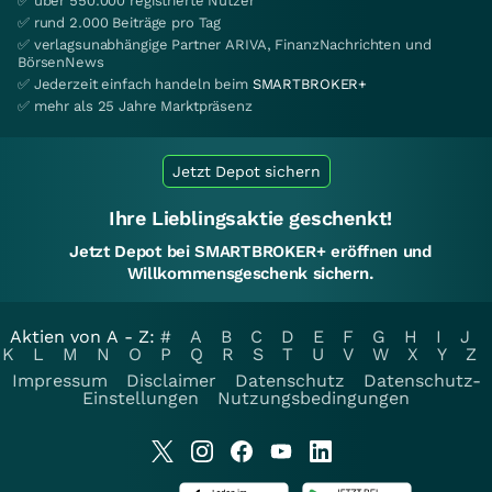
✅ über 550.000 registrierte Nutzer
✅ rund 2.000 Beiträge pro Tag
✅ verlagsunabhängige Partner ARIVA, FinanzNachrichten und
BörsenNews
✅ Jederzeit einfach handeln beim
SMARTBROKER+
✅ mehr als 25 Jahre Marktpräsenz
Jetzt Depot sichern
Ihre Lieblingsaktie geschenkt!
Jetzt Depot bei SMARTBROKER+ eröffnen und
Willkommensgeschenk sichern.
Aktien von A - Z:
#
A
B
C
D
E
F
G
H
I
J
K
L
M
N
O
P
Q
R
S
T
U
V
W
X
Y
Z
Impressum
Disclaimer
Datenschutz
Datenschutz-
Einstellungen
Nutzungsbedingungen