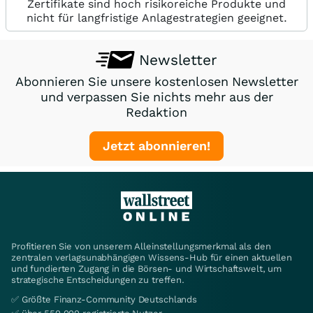
Zertifikate sind hoch risikoreiche Produkte und
nicht für langfristige Anlagestrategien geeignet.
Newsletter
Abonnieren Sie unsere kostenlosen Newsletter
und verpassen Sie nichts mehr aus der
Redaktion
Jetzt abonnieren!
Profitieren Sie von unserem Alleinstellungsmerkmal als den
zentralen verlagsunabhängigen Wissens-Hub für einen aktuellen
und fundierten Zugang in die Börsen- und Wirtschaftswelt, um
strategische Entscheidungen zu treffen.
✅ Größte Finanz-Community Deutschlands