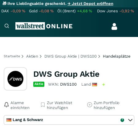
🎁 Ihre Lieblingsaktie geschenkt.
→ Jetzt Depot eröffnen
DAX
-0,09
%
Gold
-0,08
%
Öl (Brent)
+4,68
%
Dow Jones
-0,92
%
Aktien
DWS Group Aktie | DWS100
Handelsplätze
Startseite
DWS Group Aktie
Aktie
WKN:
DWS100
Land
Alarme
Zur Watchlist
Zum Portfolio
einrichten
hinzufügen
hinzufügen
Lang & Schwarz