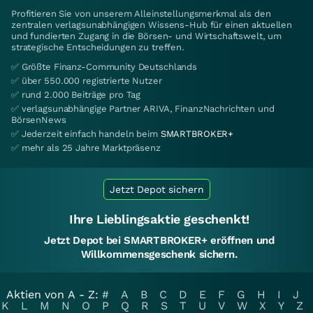
Profitieren Sie von unserem Alleinstellungsmerkmal als den
zentralen verlagsunabhängigen Wissens-Hub für einen aktuellen
und fundierten Zugang in die Börsen- und Wirtschaftswelt, um
strategische Entscheidungen zu treffen.
✅ Größte Finanz-Community Deutschlands
✅ über 550.000 registrierte Nutzer
✅ rund 2.000 Beiträge pro Tag
✅ verlagsunabhängige Partner ARIVA, FinanzNachrichten und
BörsenNews
✅ Jederzeit einfach handeln beim
SMARTBROKER+
✅ mehr als 25 Jahre Marktpräsenz
Jetzt Depot sichern
Ihre Lieblingsaktie geschenkt!
Jetzt Depot bei SMARTBROKER+ eröffnen und
Willkommensgeschenk sichern.
Aktien von A - Z:
#
A
B
C
D
E
F
G
H
I
J
K
L
M
N
O
P
Q
R
S
T
U
V
W
X
Y
Z