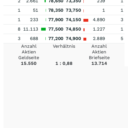
2
2.661
78,650
73,350
239
1
1
51
78,350
73,750
1
1
1
233
77,900
74,150
4.890
3
8
11.113
77,500
74,850
1.227
1
3
688
77,200
74,900
2.889
5
Anzahl
Verhältnis
Anzahl
Aktien
Aktien
Geldseite
Briefseite
15.550
1 : 0,88
13.714