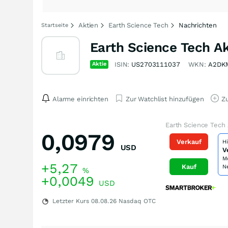
Aktien
Earth Science Tech
Nachrichten
Startseite
Earth Science Tech Ak
Aktie
ISIN:
US2703111037
WKN:
A2DK
Alarme einrichten
Zur Watchlist hinzufügen
Zu
Earth Science Tech 
0,0979
Verkauf
H
USD
V
M
+5,27
Kauf
N
%
+0,0049
USD
Letzter Kurs
08.08.26
Nasdaq OTC