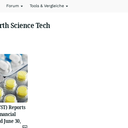
Forum
Tools & Vergleiche
rth Science Tech
TST) Reports
inancial
d June 30,