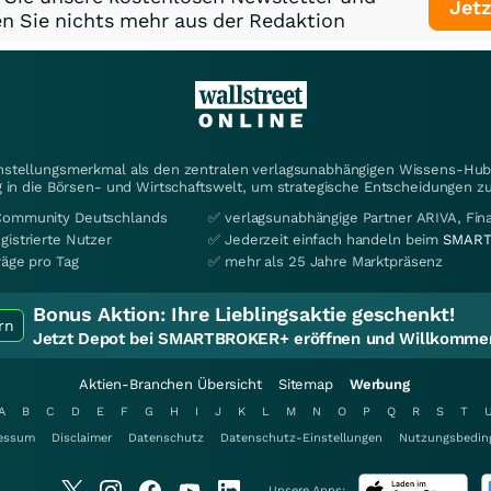
Jetz
n Sie nichts mehr aus der Redaktion
instellungsmerkmal als den zentralen verlagsunabhängigen Wissens-Hub 
 in die Börsen- und Wirtschaftswelt, um strategische Entscheidungen zu
Community Deutschlands
✅ verlagsunabhängige Partner ARIVA, Fi
gistrierte Nutzer
✅ Jederzeit einfach handeln beim
SMART
räge pro Tag
✅ mehr als 25 Jahre Marktpräsenz
Bonus Aktion:
Ihre Lieblingsaktie geschenkt!
rn
Jetzt Depot bei SMARTBROKER+ eröffnen und Willkommen
Aktien-Branchen Übersicht
Sitemap
Werbung
A
B
C
D
E
F
G
H
I
J
K
L
M
N
O
P
Q
R
S
T
essum
Disclaimer
Datenschutz
Datenschutz-Einstellungen
Nutzungsbedin
Unsere Apps: