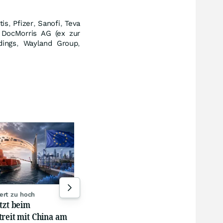
tis
,
Pfizer
,
Sanofi
,
Teva
,
DocMorris AG (ex zur
dings
,
Wayland Group
,
Flucht aus USA
Dies
Investoren schichten
Leo
Milliarden nach Europa um
ohne
Nut
05.08.26, 19:00
06.0
ert zu hoch
tzt beim
treit mit China am