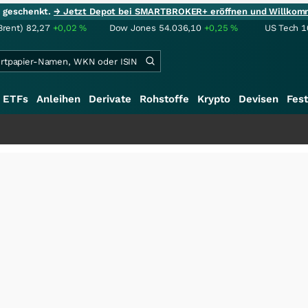
ie geschenkt.
→ Jetzt Depot bei SMARTBROKER+ eröffnen und Willkom
Brent)
82,27
+0,02
%
Dow Jones
54.036,10
+0,25
%
US Tech 1
ETFs
Anleihen
Derivate
Rohstoffe
Krypto
Devisen
Fest