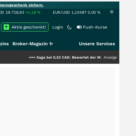
mensgeschenk sichern.
00
29.728,93
+1,18
%
EUR/USD
1,15587
0,00
%
Aktie geschenkt!
Login
Push-Kurse
zins
Broker-Magazin ✨
Unsere Services
+++
Saga bei 0,53 CAD: Bewertet der Markt noch immer nur die Hälft
Anzeige