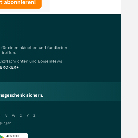
t abonnieren!
für einen aktuellen und fundierten
 treffen.
nanzNachrichten und BörsenNews
BROKER+
sgeschenk sichern.
U
V
W
X
Y
Z
gungen