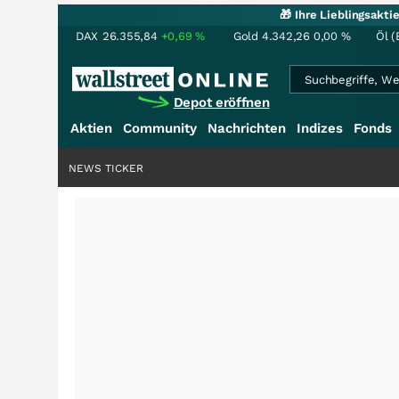
🎁 Ihre Lieblingsakt
DAX
26.355,84
+0,69
%
Gold
4.342,26
0,00
%
Öl (
Depot eröffnen
Aktien
Community
Nachrichten
Indizes
Fonds
NEWS TICKER