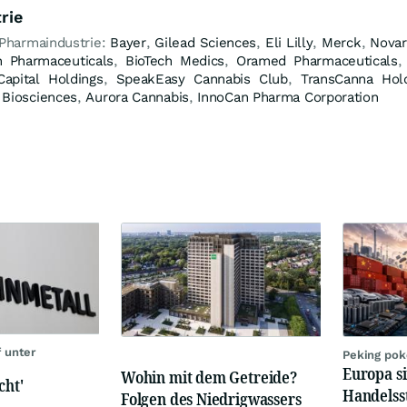
rie
 Pharmaindustrie:
Bayer
,
Gilead Sciences
,
Eli Lilly
,
Merck
,
Novar
 Pharmaceuticals
,
BioTech Medics
,
Oramed Pharmaceuticals
Capital Holdings
,
SpeakEasy Cannabis Club
,
TransCanna Hol
Biosciences
,
Aurora Cannabis
,
InnoCan Pharma Corporation
 unter
Peking pok
Europa si
Wohin mit dem Getreide?
cht'
Handelss
Folgen des Niedrigwassers