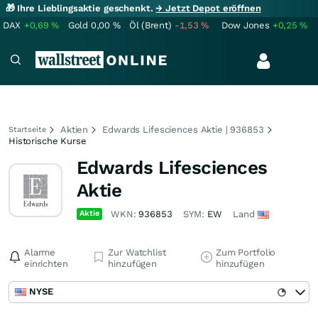
🎁 Ihre Lieblingsaktie geschenkt.
→ Jetzt Depot eröffnen
DAX
+0,69
%
Gold
0,00
%
Öl (Brent)
-1,53
%
Dow Jones
+0,25
%
Aktien
Edwards Lifesciences Aktie | 936853
Startseite
Historische Kurse
Edwards Lifesciences
Aktie
Aktie
WKN:
936853
SYM:
EW
Land
Alarme
Zur Watchlist
Zum Portfolio
einrichten
hinzufügen
hinzufügen
NYSE