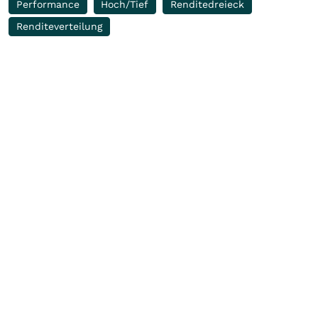
Performance
Hoch/Tief
Renditedreieck
Renditeverteilung