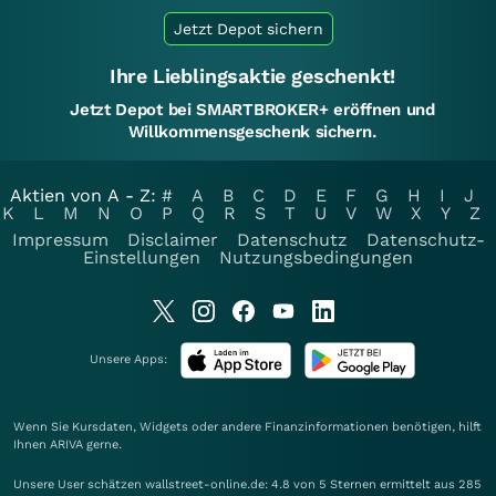
Jetzt Depot sichern
Ihre Lieblingsaktie geschenkt!
Jetzt Depot bei SMARTBROKER+ eröffnen und
Willkommensgeschenk sichern.
Aktien von A - Z:
#
A
B
C
D
E
F
G
H
I
J
K
L
M
N
O
P
Q
R
S
T
U
V
W
X
Y
Z
Impressum
Disclaimer
Datenschutz
Datenschutz-
Einstellungen
Nutzungsbedingungen
Unsere Apps:
Wenn Sie Kursdaten, Widgets oder andere Finanzinformationen benötigen, hilft
Ihnen
ARIVA
gerne.
Unsere User schätzen wallstreet-online.de: 4.8 von 5 Sternen ermittelt aus 285