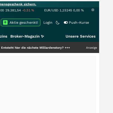
mensgeschenk sichern.
100
29.381,54
-0,51
%
EUR/USD
1,15245
0,00
%
Aktie geschenkt!
Login
Push-Kurse
zins
Broker-Magazin ✨
Unsere Services
ier die nächste Milliardenstory?
+++
Anzeige