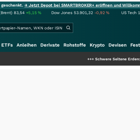
ie geschenkt.
→ Jetzt Depot bei SMARTBROKER+ eröffnen und Willkom
(Brent)
83,54
+5,15
%
Dow Jones
53.901,32
-0,92
%
US Tech 
ETFs
Anleihen
Derivate
Rohstoffe
Krypto
Devisen
Fest
+++
Schwere Seltene Erden: Entsteht h