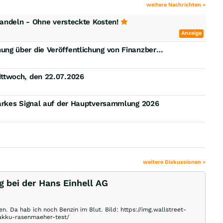
weitere Nachrichten »
handeln - Ohne versteckte Kosten!
Anzeige
EQS-AFR: Einhell Germany AG: Vorabbekanntmachung über die Veröffentlichung von Finanzberichten gemäß §§ 114, 115, 117 WpHG
ttwoch, den 22.07.2026
arkes Signal auf der Hauptversammlung 2026
weitere Diskussionen »
 bei der Hans Einhell AG
 Da hab ich noch Benzin im Blut. Bild: https://img.wallstreet-
/akku-rasenmaeher-test/