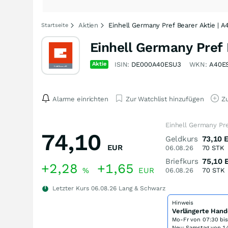
Aktien
Einhell Germany Pref Bearer Aktie | 
Startseite
Einhell Germany Pref 
Aktie
ISIN:
DE000A40ESU3
WKN:
A40E
Alarme einrichten
Zur Watchlist hinzufügen
Zu
Einhell Germany Pre
74,10
Geldkurs
73,10
EUR
06.08.26
70
STK
Briefkurs
75,10
+2,28
+1,65
%
EUR
06.08.26
70
STK
Letzter Kurs
06.08.26
Lang & Schwarz
Hinweis
Verlängerte Hand
Mo-Fr von
07:30 bi
Neu: Samstag von 14