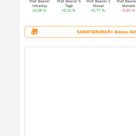
+2,28
%
+5,22
%
+5,77
%
-5,85
%
🎁
SMARTBROKER+ Bonus Aktion