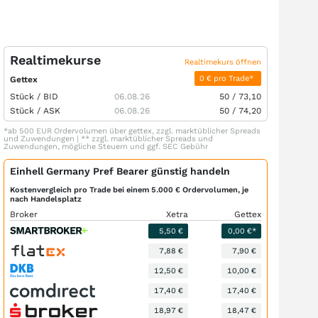
Realtimekurse
Realtimekurs öffnen
0 € pro Trade*
Gettex
Stück /
BID
06.08.26
50
/
73,10
Stück /
ASK
06.08.26
50
/
74,20
*ab 500 EUR Ordervolumen über gettex, zzgl. marktüblicher Spreads
und Zuwendungen | ** zzgl. marktüblicher Spreads und
Zuwendungen, mögliche Steuern und ggf. SEC Gebühr
Einhell Germany Pref Bearer günstig handeln
Kostenvergleich pro Trade bei einem 5.000 € Ordervolumen, je
nach Handelsplatz
Broker
Xetra
Gettex
5,50 €
0,00 €*
7,88 €
7,90 €
12,50 €
10,00 €
17,40 €
17,40 €
18,97 €
18,47 €