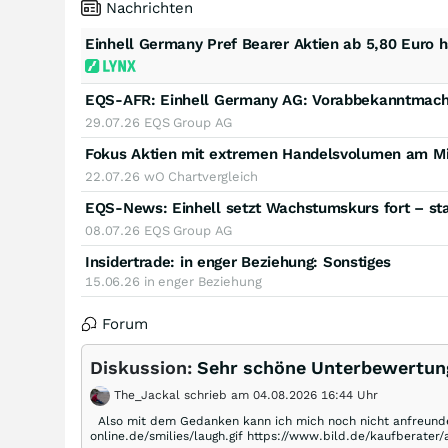
Nachrichten
Einhell Germany Pref Bearer Aktien ab 5,80 Euro 
29.07.26
EQS Group AG
Fokus Aktien mit extremen Handelsvolumen am Mi
22.07.26
wO Chartvergleich
EQS-News: Einhell setzt Wachstumskurs fort – st
08.07.26
EQS Group AG
Insidertrade
:
in enger Beziehung: Sonstiges
15.06.26
in enger Beziehung
Forum
Diskussion:
Sehr schöne Unterbewertung
The_Jackal schrieb am 04.08.2026 16:44 Uhr
Also mit dem Gedanken kann ich mich noch nicht anfreunden.
online.de/smilies/laugh.gif https://www.bild.de/kaufberater