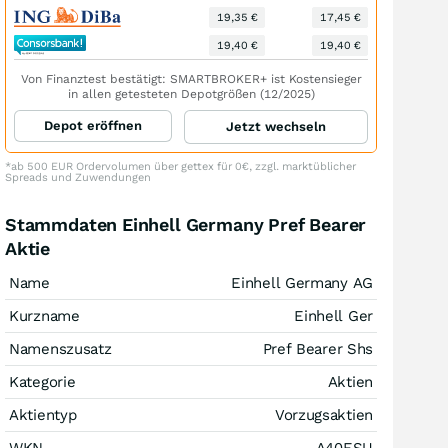
19,35 €
17,45 €
19,40 €
19,40 €
Von Finanztest bestätigt: SMARTBROKER+ ist Kostensieger
in allen getesteten Depotgrößen (12/2025)
Depot eröffnen
Jetzt wechseln
*ab 500 EUR Ordervolumen über gettex für 0€, zzgl. marktüblicher
Spreads und Zuwendungen
Stammdaten Einhell Germany Pref Bearer
Aktie
Name
Einhell Germany AG
Kurzname
Einhell Ger
Namenszusatz
Pref Bearer Shs
Kategorie
Aktien
Aktientyp
Vorzugsaktien