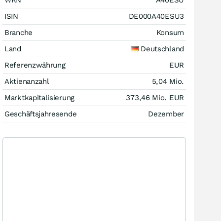
WKN
A40ESU
ISIN
DE000A40ESU3
Branche
Konsum
Land
Deutschland
Referenzwährung
EUR
Aktienanzahl
5,04 Mio.
Marktkapitalisierung
373,46 Mio.
EUR
Geschäftsjahresende
Dezember