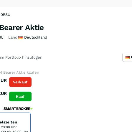
A40ESU
Bearer Aktie
SU
Land
Deutschland
m Portfolio hinzufügen
f Bearer Aktie kaufen
EUR
Verkauf
EUR
Kauf
elszeiten
s 23:00 Uhr
:00 bis 19:00 Uhr