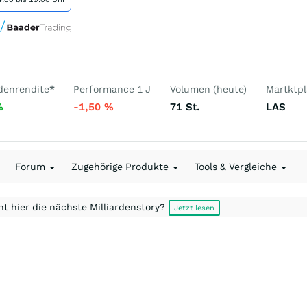
denrendite
*
Performance 1 J
Volumen (heute)
Martktpl
%
-1,50
%
71
St.
LAS
Forum
Zugehörige Produkte
Tools & Vergleiche
t hier die nächste Milliardenstory?
Jetzt lesen