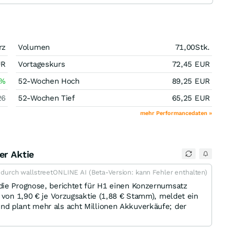
rz
Volumen
71,00
Stk.
UR
Vortageskurs
72,45
EUR
%
52-Wochen Hoch
89,25
EUR
26
52-Wochen Tief
65,25
EUR
mehr Performancedaten »
er Aktie
t durch wallstreetONLINE AI (Beta-Version: kann Fehler enthalten)
die Prognose, berichtet für H1 einen Konzernumsatz
 von 1,90 € je Vorzugsaktie (1,88 € Stamm), meldet ein
d plant mehr als acht Millionen Akkuverkäufe; der