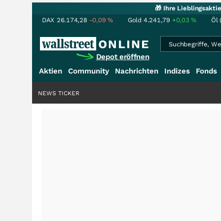
🎁 Ihre Lieblingsakt
DAX
26.174,28
-0,09
%
Gold
4.241,79
+0,03
%
Öl 
Depot eröffnen
Aktien
Community
Nachrichten
Indizes
Fonds
NEWS TICKER