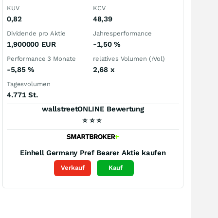
KUV
KCV
0,82
48,39
Dividende pro Aktie
Jahresperformance
1,900000
EUR
-1,50
%
Performance 3 Monate
relatives Volumen (rVol)
-5,85
%
2,68
x
Tagesvolumen
4.771 St.
wallstreetONLINE Bewertung
⭐
⭐
⭐
Einhell Germany Pref Bearer
Aktie kaufen
Verkauf
Kauf