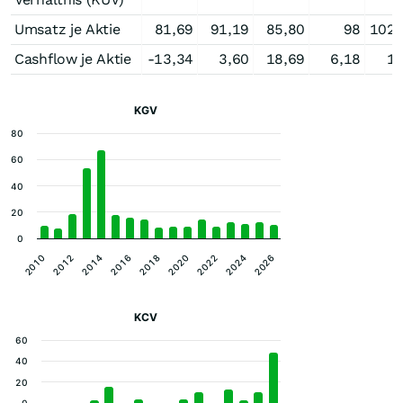
Umsatz je Aktie
81,69
91,19
85,80
98
102,
Cashflow je Aktie
-13,34
3,60
18,69
6,18
1,
KGV
80
60
40
20
0
2024
2020
2016
2012
2026
2022
2018
2014
2010
KCV
60
40
20