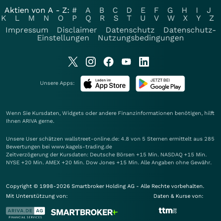
Aktien von A - Z:
#
A
B
C
D
E
F
G
H
I
J
K
L
M
N
O
P
Q
R
S
T
U
V
W
X
Y
Z
Impressum
Disclaimer
Datenschutz
Datenschutz-
Einstellungen
Nutzungsbedingungen
Unsere Apps:
Wenn Sie Kursdaten, Widgets oder andere Finanzinformationen benötigen, hilft
Ihnen
ARIVA
gerne.
Unsere User schätzen wallstreet-online.de: 4.8 von 5 Sternen ermittelt aus 285
Bewertungen bei www.kagels-trading.de
Zeitverzögerung der Kursdaten: Deutsche Börsen +15 Min. NASDAQ +15 Min.
NYSE +20 Min. AMEX +20 Min. Dow Jones +15 Min. Alle Angaben ohne Gewähr.
Copyright © 1998-2026 Smartbroker Holding AG - Alle Rechte vorbehalten.
Mit Unterstützung von:
Daten & Kurse von: