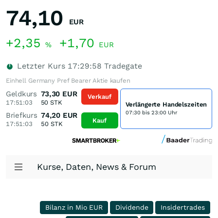
74,10
EUR
+2,35
+1,70
%
EUR
Letzter Kurs
17:29:58
Tradegate
Einhell Germany Pref Bearer Aktie kaufen
Geldkurs
73,30
EUR
Verkauf
17:51:03
50
STK
Verlängerte Handelszeiten
07:30 bis 23:00 Uhr
Briefkurs
74,20
EUR
Kauf
17:51:03
50
STK
Kurse, Daten, News & Forum
Bilanz in Mio EUR
Dividende
Insidertrades