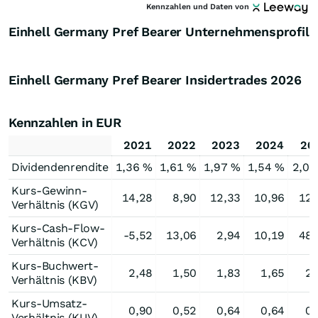
Kennzahlen und Daten von
Einhell Germany Pref Bearer Unternehmensprofil
Einhell Germany Pref Bearer Insidertrades
2026
Kennzahlen in EUR
2021
2022
2023
2024
20
Dividendenrendite
1,36 %
1,61 %
1,97 %
1,54 %
2,05
Kurs-Gewinn-
14,28
8,90
12,33
10,96
12,
Verhältnis (KGV)
Kurs-Cash-Flow-
-5,52
13,06
2,94
10,19
48,
Verhältnis (KCV)
Kurs-Buchwert-
2,48
1,50
1,83
1,65
2,
Verhältnis (KBV)
Kurs-Umsatz-
0,90
0,52
0,64
0,64
0,
Verhältnis (KUV)