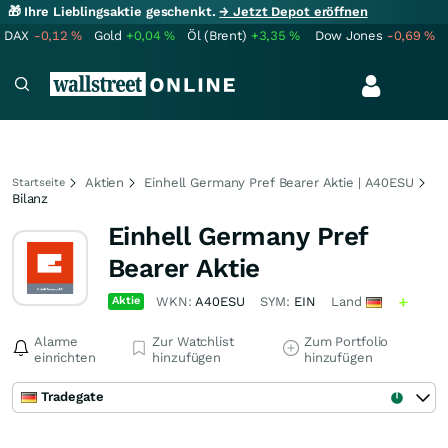
🎁 Ihre Lieblingsaktie geschenkt.
→ Jetzt Depot eröffnen
DAX
-0,12
%
Gold
+0,04
%
Öl (Brent)
+3,35
%
Dow Jones
-0,69
%
Aktien
Einhell Germany Pref Bearer Aktie | A40ESU
Startseite
Bilanz
Einhell Germany Pref
Bearer Aktie
Aktie
WKN:
A40ESU
SYM:
EIN
Land
Alarme
Zur Watchlist
Zum Portfolio
einrichten
hinzufügen
hinzufügen
Tradegate