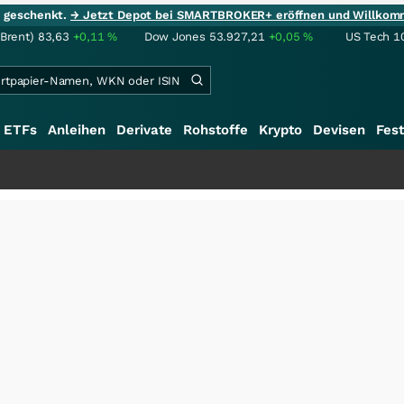
ie geschenkt.
→ Jetzt Depot bei SMARTBROKER+ eröffnen und Willkom
(Brent)
83,63
+0,11
%
Dow Jones
53.927,21
+0,05
%
US Tech 1
ETFs
Anleihen
Derivate
Rohstoffe
Krypto
Devisen
Fest
+++