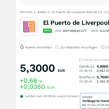
Aktien
El Puerto de Liverpool SAB de CV -C1
Startseite
El Puerto de Liverpoo
Aktie
ISIN:
MXP369181377
WKN:
A1CV
Alarme einrichten
Zur Watchlist hinzufügen
Zu
El Puerto de Liverp
5,3000
Geldkurs
4,9000
EUR
20:28:44
2.462
S
Briefkurs
5,7000
+0,66
%
20:28:44
2.462
S
+0,0350
EUR
Letzter Kurs
20:28:44
Lang & Schwarz
Hinweis
Verlängerte Hand
Mo-Fr von
07:30 bi
Neu: Samstag von 14