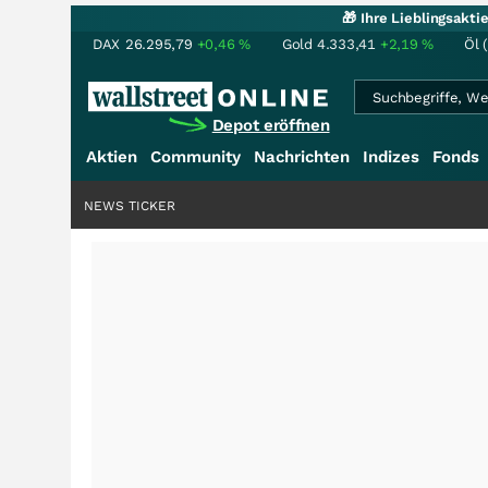
🎁 Ihre Lieblingsakt
DAX
26.295,79
+0,46
%
Gold
4.333,41
+2,19
%
Öl 
Depot eröffnen
Aktien
Community
Nachrichten
Indizes
Fonds
NEWS TICKER