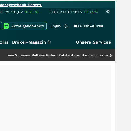
mensgeschenk sichern.
00
29.591,02
+0,71
%
EUR/USD
1,15615
+0,32
%
Aktie geschenkt!
Login
Push-Kurse
zins
Broker-Magazin ✨
Unsere Services
Schwere Seltene Erden: Entsteht hier die nächste Milliardenstory?
Anzeige
+++