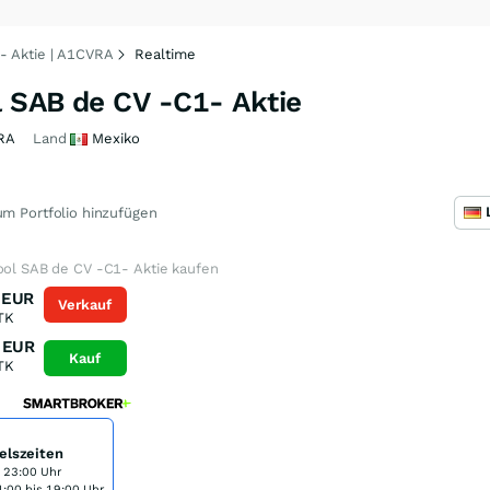
- Aktie | A1CVRA
Realtime
l SAB de CV -C1- Aktie
RA
Land
Mexiko
m Portfolio hinzufügen
ool SAB de CV -C1- Aktie kaufen
EUR
Verkauf
TK
EUR
Kauf
TK
elszeiten
s 23:00 Uhr
:00 bis 19:00 Uhr