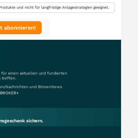
rodukte und nicht für langfristige Anlagestrategien geeignet.
t abonnieren!
für einen aktuellen und fundierten
 treffen.
nanzNachrichten und BörsenNews
BROKER+
sgeschenk sichern.