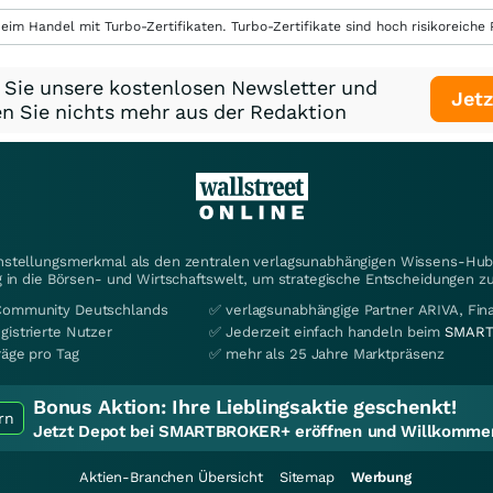
eim Handel mit Turbo-Zertifikaten. Turbo-Zertifikate sind hoch risikoreiche P
 Sie unsere kostenlosen Newsletter und
Jetz
n Sie nichts mehr aus der Redaktion
instellungsmerkmal als den zentralen verlagsunabhängigen Wissens-Hub 
 in die Börsen- und Wirtschaftswelt, um strategische Entscheidungen zu
Community Deutschlands
✅ verlagsunabhängige Partner ARIVA, Fi
gistrierte Nutzer
✅ Jederzeit einfach handeln beim
SMART
räge pro Tag
✅ mehr als 25 Jahre Marktpräsenz
Bonus Aktion:
Ihre Lieblingsaktie geschenkt!
rn
Jetzt Depot bei SMARTBROKER+ eröffnen und Willkommen
Aktien-Branchen Übersicht
Sitemap
Werbung