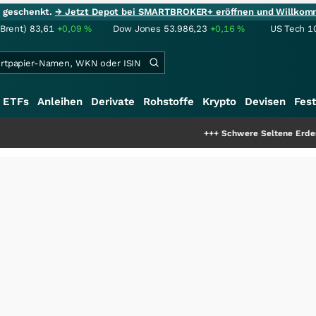
ie geschenkt.
→ Jetzt Depot bei SMARTBROKER+ eröffnen und Willkom
(Brent)
83,61
+0,09
%
Dow Jones
53.986,23
+0,16
%
US Tech 1
ETFs
Anleihen
Derivate
Rohstoffe
Krypto
Devisen
Fest
+++
Schwere Seltene Erden: Entsteht