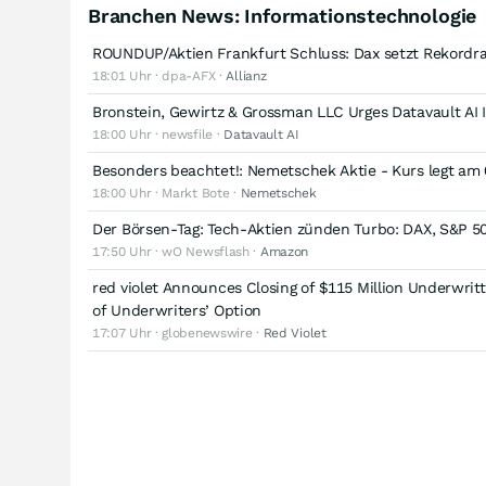
Branchen News: Informationstechnologie
ROUNDUP/Aktien Frankfurt Schluss: Dax setzt Rekordra
18:01 Uhr · dpa-AFX ·
Allianz
Bronstein, Gewirtz & Grossman LLC Urges Datavault AI In
18:00 Uhr · newsfile ·
Datavault AI
Besonders beachtet!: Nemetschek Aktie - Kurs legt am 
18:00 Uhr · Markt Bote ·
Nemetschek
Der Börsen-Tag: Tech-Aktien zünden Turbo: DAX, S&P 5
17:50 Uhr · wO Newsflash ·
Amazon
red violet Announces Closing of $115 Million Underwrit
of Underwriters’ Option
17:07 Uhr · globenewswire ·
Red Violet