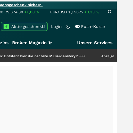
mensgeschenk sichern.
00
29.674,88
+1,00
%
EUR/USD
1,15625
+0,33
%
Aktie geschenkt!
Login
Push-Kurse
zins
Broker-Magazin ✨
Unsere Services
 hier die nächste Milliardenstory?
+++
Anzeige