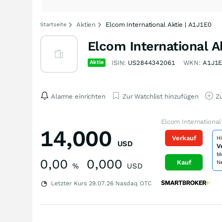
Aktien
Elcom International Aktie | A1J1E0
Startseite
Elcom International A
Aktie
ISIN:
US2844342061
WKN:
A1J1
Alarme einrichten
Zur Watchlist hinzufügen
Zu
Elcom International
14,000
Verkauf
H
USD
V
M
0,00
0,000
Kauf
N
%
USD
Letzter Kurs
29.07.26
Nasdaq OTC