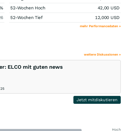
%
52-Wochen Hoch
42,00
USD
26
52-Wochen Tief
12,000
USD
mehr Performancedaten »
weitere Diskussionen »
ger: ELCO mit guten news
.25
Jetzt mitdiskutieren
Hoch