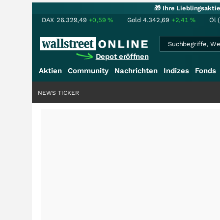
🎁 Ihre Lieblingsakt
DAX
26.329,49
+0,59
%
Gold
4.342,69
+2,41
%
Öl 
Depot eröffnen
Aktien
Community
Nachrichten
Indizes
Fonds
NEWS TICKER