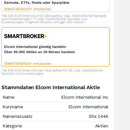
Derivate, ETFs, Fonds oder Sparpläne
SMARTBROKER+ entdecken
*ab 500 EUR Ordervolumen über gettex, zzgl. marktüblicher Spreads
und Zuwendungen | ** zzgl. marktüblicher Spreads und
Zuwendungen, mögliche Steuern und ggf. SEC Gebühr
Elcom International günstig handeln
Über 95.000 Aktien an 29 Börsen handeln
SMARTBROKER+ entdecken
*ab 500 EUR Ordervolumen über gettex für 0€, zzgl. marktüblicher
Spreads und Zuwendungen
Stammdaten Elcom International Aktie
Name
Elcom International Inc
Kurzname
Elcom International
Namenszusatz
Shs 144A
Kategorie
Aktien