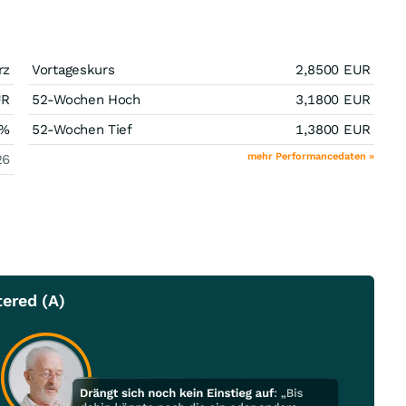
rz
Vortageskurs
2,8500
EUR
UR
52-Wochen Hoch
3,1800
EUR
%
52-Wochen Tief
1,3800
EUR
mehr Performancedaten »
26
tered (A)