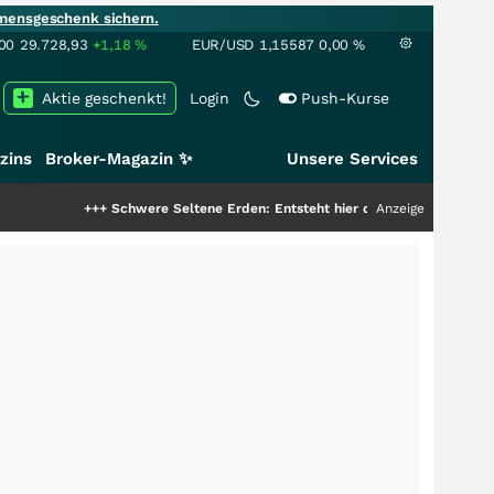
mensgeschenk sichern.
00
29.728,93
+1,18
%
EUR/USD
1,15587
0,00
%
Aktie geschenkt!
Login
Push-Kurse
zins
Broker-Magazin ✨
Unsere Services
+++
Schwere Seltene Erden: Entsteht hier die nächste Milliardenstory?
Anzeige
++