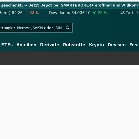
ie geschenkt.
→ Jetzt Depot bei SMARTBROKER+ eröffnen und Willkom
Brent)
82,26
-1,53
%
Dow Jones
54.036,10
+0,25
%
US Tech 1
ETFs
Anleihen
Derivate
Rohstoffe
Krypto
Devisen
Fest