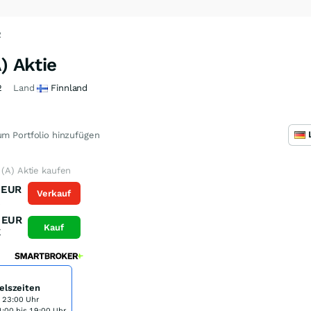
2
) Aktie
2
Land
Finnland
m Portfolio hinzufügen
 (A) Aktie kaufen
EUR
Verkauf
K
EUR
Kauf
K
elszeiten
s 23:00 Uhr
:00 bis 19:00 Uhr