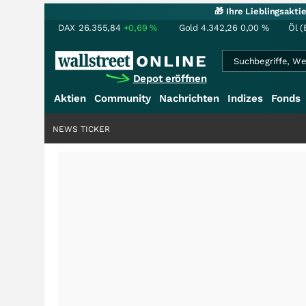
🎁 Ihre Lieblingsakt
DAX
26.355,84
+0,69
%
Gold
4.342,26
0,00
%
Öl (
Depot eröffnen
Aktien
Community
Nachrichten
Indizes
Fonds
NEWS TICKER