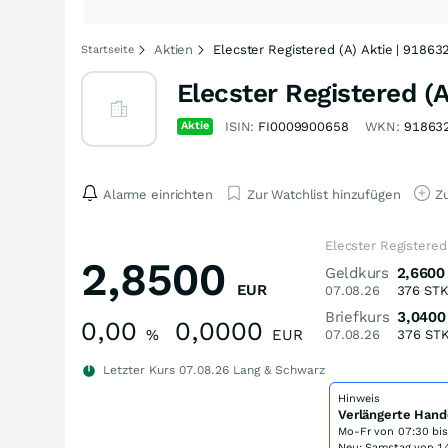
Aktien
Elecster Registered (A) Aktie | 91863
Startseite
Elecster Registered (A
Aktie
ISIN:
FI0009900658
WKN:
91863
Alarme einrichten
Zur Watchlist hinzufügen
Zu
Elecster Registered
2,8500
Geldkurs
2,6600
EUR
07.08.26
376
ST
Briefkurs
3,0400
0,00
0,0000
%
EUR
07.08.26
376
ST
Letzter Kurs
07.08.26
Lang & Schwarz
Hinweis
Verlängerte Hand
Mo-Fr von
07:30 bi
Neu: Samstag von 14