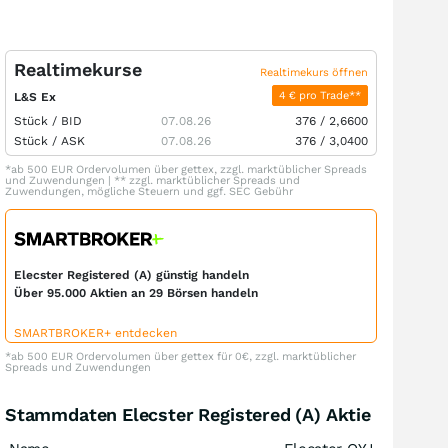
Realtimekurse
Realtimekurs öffnen
4 € pro Trade**
L&S Ex
Stück /
BID
07.08.26
376
/
2,6600
Stück /
ASK
07.08.26
376
/
3,0400
*ab 500 EUR Ordervolumen über gettex, zzgl. marktüblicher Spreads
und Zuwendungen | ** zzgl. marktüblicher Spreads und
Zuwendungen, mögliche Steuern und ggf. SEC Gebühr
Elecster Registered (A) günstig handeln
Über 95.000 Aktien an 29 Börsen handeln
SMARTBROKER+ entdecken
*ab 500 EUR Ordervolumen über gettex für 0€, zzgl. marktüblicher
Spreads und Zuwendungen
Stammdaten Elecster Registered (A) Aktie