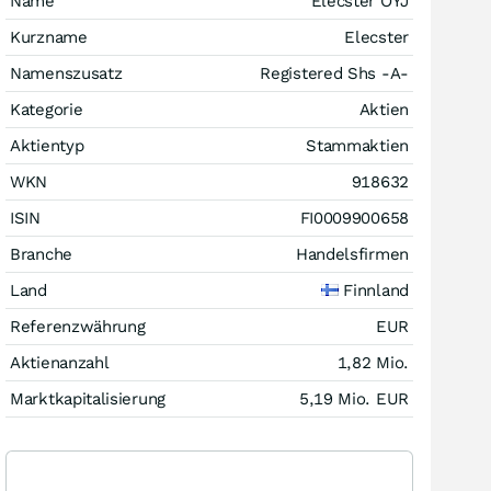
Name
Elecster OYJ
Kurzname
Elecster
Namenszusatz
Registered Shs -A-
Kategorie
Aktien
Aktientyp
Stammaktien
WKN
918632
ISIN
FI0009900658
Branche
Handelsfirmen
Land
Finnland
Referenzwährung
EUR
Aktienanzahl
1,82 Mio.
Marktkapitalisierung
5,19 Mio.
EUR