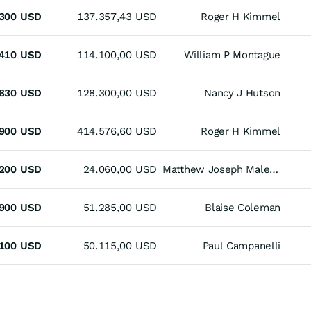
300
USD
137.357,43
USD
Roger H Kimmel
410
USD
114.100,00
USD
William P Montague
830
USD
128.300,00
USD
Nancy J Hutson
900
USD
414.576,60
USD
Roger H Kimmel
200
USD
24.060,00
USD
Matthew Joseph Maletta
900
USD
51.285,00
USD
Blaise Coleman
100
USD
50.115,00
USD
Paul Campanelli