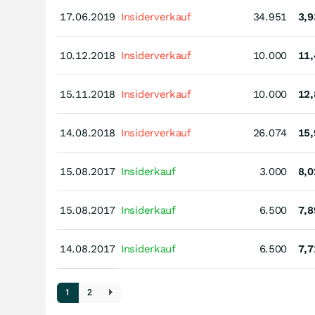
17.06.2019
17.06.2019
Insiderverkauf
34.951
3,9
10.12.2018
10.12.2018
Insiderverkauf
10.000
11,
15.11.2018
15.11.2018
Insiderverkauf
10.000
12,
14.08.2018
14.08.2018
Insiderverkauf
26.074
15,
15.08.2017
15.08.2017
Insiderkauf
3.000
8,0
15.08.2017
15.08.2017
Insiderkauf
6.500
7,8
14.08.2017
14.08.2017
Insiderkauf
6.500
7,7
1
2