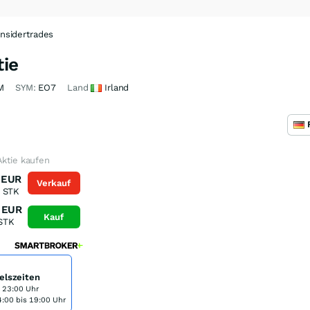
Insidertrades
tie
M
SYM:
EO7
Land
Irland
Aktie kaufen
EUR
Verkauf
STK
EUR
Kauf
STK
elszeiten
s 23:00 Uhr
:00 bis 19:00 Uhr