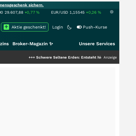
mensgeschenk sichern.
00
29.607,88
+0,77
%
EUR/USD
1,15545
+0,26
%
Aktie geschenkt!
Login
Push-Kurse
zins
Broker-Magazin ✨
Unsere Services
+++
Schwere Seltene Erden: Entsteht hier die nächste Milliardenstor
Anzeige