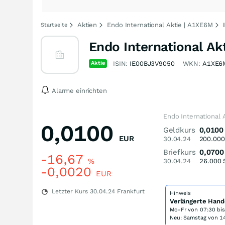
Aktien
Endo International Aktie | A1XE6M
Startseite
Endo International Ak
Aktie
ISIN:
IE00BJ3V9050
WKN:
A1XE6
Alarme einrichten
Endo International 
0,0100
Geldkurs
0,0100
EUR
30.04.24
200.000
Briefkurs
0,0700
-16,67
%
30.04.24
26.000
-0,0020
EUR
Letzter Kurs
30.04.24
Frankfurt
Hinweis
Verlängerte Hand
Mo-Fr von
07:30 bi
Neu: Samstag von 14