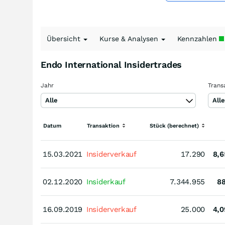
Übersicht
Kurse & Analysen
Kennzahlen
Endo International Insidertrades
Jahr
Trans
Alle
All
Datum
Transaktion
Stück (berechnet)
15.03.2021
15.03.2021
Insiderverkauf
17.290
8,6
02.12.2020
02.12.2020
Insiderkauf
7.344.955
8
16.09.2019
16.09.2019
Insiderverkauf
25.000
4,0