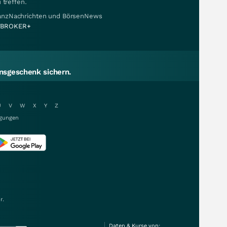
 treffen.
nanzNachrichten und BörsenNews
BROKER+
sgeschenk sichern.
U
V
W
X
Y
Z
gungen
r.
Daten & Kurse von: