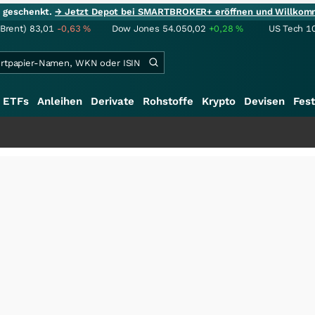
ie geschenkt.
→ Jetzt Depot bei SMARTBROKER+ eröffnen und Willkom
(Brent)
83,01
-0,63
%
Dow Jones
54.050,02
+0,28
%
US Tech 1
ETFs
Anleihen
Derivate
Rohstoffe
Krypto
Devisen
Fest