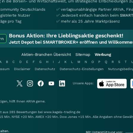
 in die Börsen- und Wirtschaftswelt, um strategische Entscheidungen zu
Community Deutschlands
✅ verlagsunabhängige Partner ARIVA, Fi
gistrierte Nutzer
✅ Jederzeit einfach handeln beim
SMART
räge pro Tag
✅ mehr als 25 Jahre Marktpräsenz
Bonus Aktion:
Ihre Lieblingsaktie geschenkt!
rn
Jetzt Depot bei SMARTBROKER+ eröffnen und Willkommen
Aktien-Branchen Übersicht
Sitemap
Werbung
A
B
C
D
E
F
G
H
I
J
K
L
M
N
O
P
Q
R
S
T
essum
Disclaimer
Datenschutz
Datenschutz-Einstellungen
Nutzungsbedin
Unsere Apps:
gen, hilft Ihnen
ARIVA
gerne.
elt aus 285 Bewertungen bei www.kagels-trading.de
15 Min. NYSE +20 Min. AMEX +20 Min. Dow Jones +15 Min. Alle Angaben ohne Gewäh
alten.
Mit Unterstützung von: