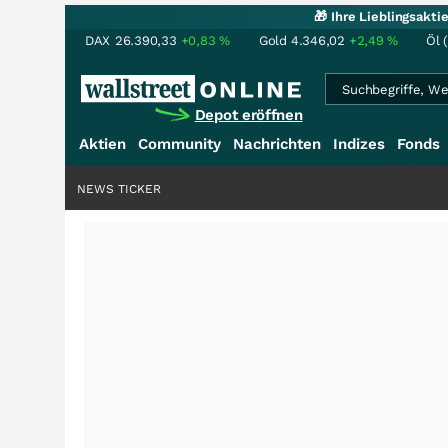
🎁 Ihre Lieblingsakt
DAX
26.390,33
+0,83
%
Gold
4.346,02
+2,49
%
Öl 
Depot eröffnen
Aktien
Community
Nachrichten
Indizes
Fonds
NEWS TICKER