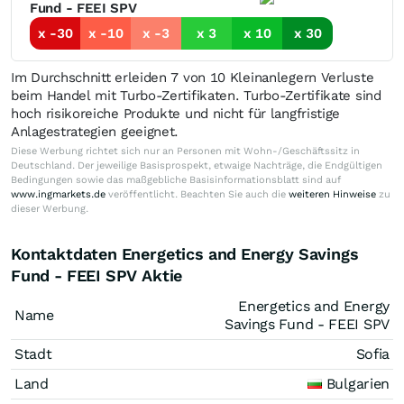
Fund - FEEI SPV
x -30
x -10
x -3
x 3
x 10
x 30
Im Durchschnitt erleiden 7 von 10 Kleinanlegern Verluste
beim Handel mit Turbo-Zertifikaten. Turbo-Zertifikate sind
hoch risikoreiche Produkte und nicht für langfristige
Anlagestrategien geeignet.
Diese Werbung richtet sich nur an Personen mit Wohn-/Geschäftssitz in
Deutschland. Der jeweilige Basisprospekt, etwaige Nachträge, die Endgültigen
Bedingungen sowie das maßgebliche Basisinformationsblatt sind auf
www.ingmarkets.de
veröffentlicht. Beachten Sie auch die
weiteren Hinweise
zu
dieser Werbung.
Kontaktdaten Energetics and Energy Savings
Fund - FEEI SPV Aktie
Energetics and Energy
Name
Savings Fund - FEEI SPV
Stadt
Sofia
Land
Bulgarien