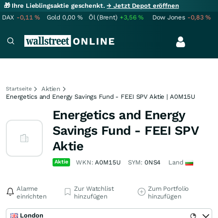
🎁 Ihre Lieblingsaktie geschenkt.
→ Jetzt Depot eröffnen
DAX
-0,11
%
Gold
0,00
%
Öl (Brent)
+3,56
%
Dow Jones
-0,83
%
Aktien
Startseite
Energetics and Energy Savings Fund - FEEI SPV Aktie | A0M15U
Energetics and Energy
Savings Fund - FEEI SPV
Aktie
Aktie
WKN:
A0M15U
SYM:
0NS4
Land
Alarme
Zur Watchlist
Zum Portfolio
einrichten
hinzufügen
hinzufügen
London