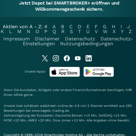
Jetzt Depot bei SMARTBROKER+ eröffnen und
Willkommensgeschenk sichern.
Aktien von A - Z:
#
A
B
C
D
E
F
G
H
I
J
K
L
M
N
O
P
Q
R
S
T
U
V
W
X
Y
Z
Impressum
Disclaimer
Datenschutz
Datenschutz-
Einstellungen
Nutzungsbedingungen
Unsere Apps:
Wenn Sie Kursdaten, Widgets oder andere Finanzinformationen benötigen, hilft
Ihnen
ARIVA
gerne.
Unsere User schätzen wallstreet-online.de: 4.8 von 5 Sternen ermittelt aus 285
Bewertungen bei www.kagels-trading.de
Zeitverzögerung der Kursdaten: Deutsche Börsen +15 Min. NASDAQ +15 Min.
NYSE +20 Min. AMEX +20 Min. Dow Jones +15 Min. Alle Angaben ohne Gewähr.
Copyright © 1998-2026 Smartbroker Holding AG - Alle Rechte vorbehalten.