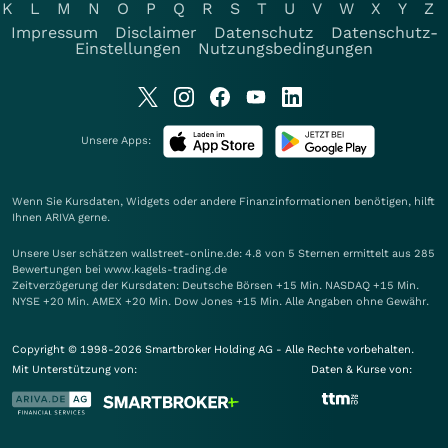
K
L
M
N
O
P
Q
R
S
T
U
V
W
X
Y
Z
Impressum
Disclaimer
Datenschutz
Datenschutz-
Einstellungen
Nutzungsbedingungen
Unsere Apps:
Wenn Sie Kursdaten, Widgets oder andere Finanzinformationen benötigen, hilft
Ihnen
ARIVA
gerne.
Unsere User schätzen wallstreet-online.de: 4.8 von 5 Sternen ermittelt aus 285
Bewertungen bei www.kagels-trading.de
Zeitverzögerung der Kursdaten: Deutsche Börsen +15 Min. NASDAQ +15 Min.
NYSE +20 Min. AMEX +20 Min. Dow Jones +15 Min. Alle Angaben ohne Gewähr.
Copyright © 1998-2026 Smartbroker Holding AG - Alle Rechte vorbehalten.
Mit Unterstützung von:
Daten & Kurse von: