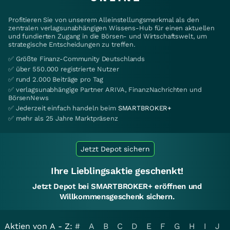
Profitieren Sie von unserem Alleinstellungsmerkmal als den
zentralen verlagsunabhängigen Wissens-Hub für einen aktuellen
und fundierten Zugang in die Börsen- und Wirtschaftswelt, um
strategische Entscheidungen zu treffen.
✅ Größte Finanz-Community Deutschlands
✅ über 550.000 registrierte Nutzer
✅ rund 2.000 Beiträge pro Tag
✅ verlagsunabhängige Partner ARIVA, FinanzNachrichten und
BörsenNews
✅ Jederzeit einfach handeln beim
SMARTBROKER+
✅ mehr als 25 Jahre Marktpräsenz
Jetzt Depot sichern
Ihre Lieblingsaktie geschenkt!
Jetzt Depot bei SMARTBROKER+ eröffnen und
Willkommensgeschenk sichern.
Aktien von A - Z:
#
A
B
C
D
E
F
G
H
I
J