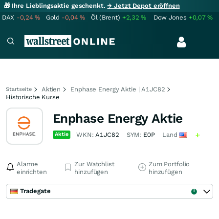
🎁 Ihre Lieblingsaktie geschenkt.
→ Jetzt Depot eröffnen
DAX
-0,24
%
Gold
-0,04
%
Öl (Brent)
+2,32
%
Dow Jones
+0,07
%
Aktien
Enphase Energy Aktie | A1JC82
Startseite
Historische Kurse
Enphase Energy Aktie
Aktie
WKN:
A1JC82
SYM:
E0P
Land
Alarme
Zur Watchlist
Zum Portfolio
einrichten
hinzufügen
hinzufügen
Tradegate