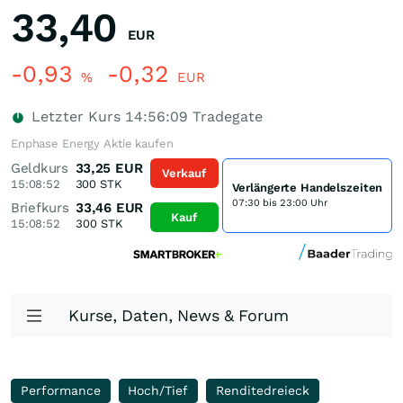
33,40
EUR
-0,93
-0,32
%
EUR
Letzter Kurs
14:56:09
Tradegate
Enphase Energy Aktie kaufen
Geldkurs
33,25
EUR
Verkauf
15:08:52
300
STK
Verlängerte Handelszeiten
07:30 bis 23:00 Uhr
Briefkurs
33,46
EUR
Kauf
15:08:52
300
STK
Kurse, Daten, News & Forum
Performance
Hoch/Tief
Renditedreieck