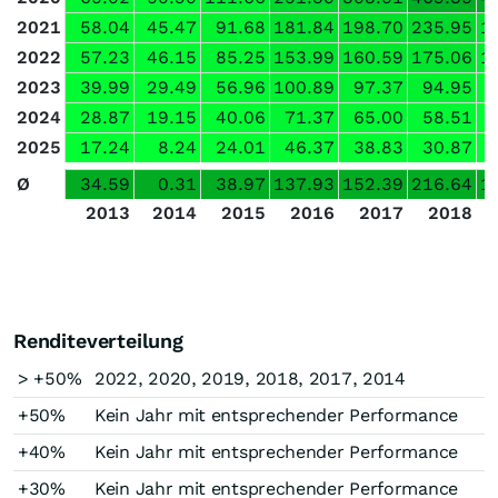
2021
58.04
45.47
91.68
181.84
198.70
235.95
1
2022
57.23
46.15
85.25
153.99
160.59
175.06
1
2023
39.99
29.49
56.96
100.89
97.37
94.95
2024
28.87
19.15
40.06
71.37
65.00
58.51
2025
17.24
8.24
24.01
46.37
38.83
30.87
Ø
34.59
0.31
38.97
137.93
152.39
216.64
1
2013
2014
2015
2016
2017
2018
Renditeverteilung
> +50%
2022, 2020, 2019, 2018, 2017, 2014
+50%
Kein Jahr mit entsprechender Performance
+40%
Kein Jahr mit entsprechender Performance
+30%
Kein Jahr mit entsprechender Performance