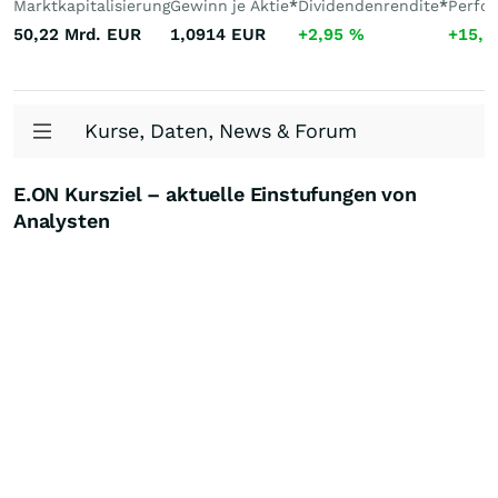
Marktkapitalisierung
Gewinn je Aktie
*
Dividendenrendite
*
Perfo
50,22 Mrd.
EUR
1,0914
EUR
+2,95
%
+15,
Kurse, Daten, News & Forum
E.ON Kursziel – aktuelle Einstufungen von
Analysten