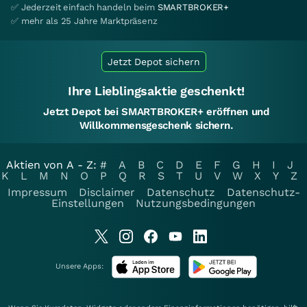
✅ Jederzeit einfach handeln beim
SMARTBROKER+
✅ mehr als 25 Jahre Marktpräsenz
Jetzt Depot sichern
Ihre Lieblingsaktie geschenkt!
Jetzt Depot bei SMARTBROKER+ eröffnen und
Willkommensgeschenk sichern.
Aktien von A - Z:
#
A
B
C
D
E
F
G
H
I
J
K
L
M
N
O
P
Q
R
S
T
U
V
W
X
Y
Z
Impressum
Disclaimer
Datenschutz
Datenschutz-
Einstellungen
Nutzungsbedingungen
Unsere Apps: