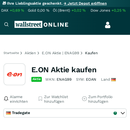
🎁 Ihre Lieblingsaktie geschenkt.
→ Jetzt Depot eröffnen
DAX
+0,69
%
Gold
0,00
%
Öl (Brent)
+0,02
%
Dow Jones
+0,25
%
Aktien
E.ON Aktie | ENAG99
Kaufen
Startseite
E.ON Aktie kaufen
Aktie
WKN:
ENAG99
SYM:
EOAN
Land
Alarme
Zur Watchlist
Zum Portfolio
einrichten
hinzufügen
hinzufügen
Tradegate