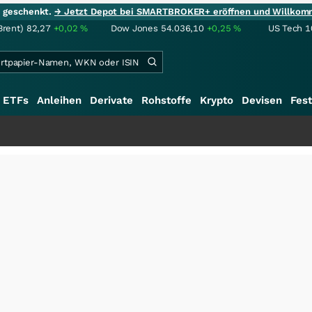
ie geschenkt.
→ Jetzt Depot bei SMARTBROKER+ eröffnen und Willkom
Brent)
82,27
+0,02
%
Dow Jones
54.036,10
+0,25
%
US Tech 1
ETFs
Anleihen
Derivate
Rohstoffe
Krypto
Devisen
Fest