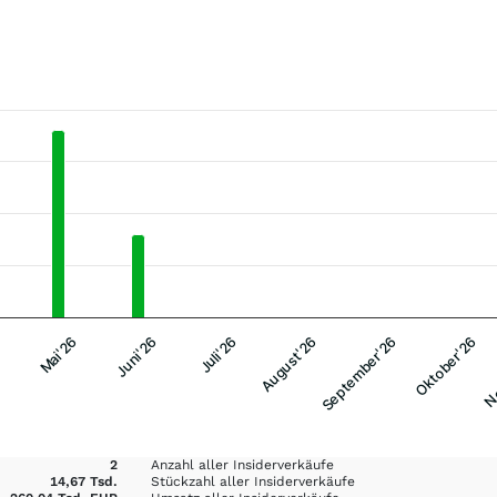
Mai'26
Juni'26
Juli'26
August'26
September'26
Oktober'26
No
2
Anzahl aller Insiderverkäufe
14,67 Tsd.
Stückzahl aller Insiderverkäufe