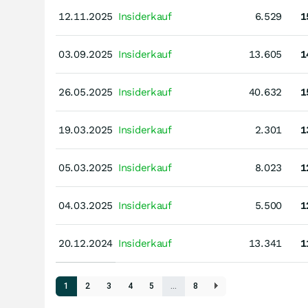
12.11.2025
12.11.2025
Insiderkauf
6.529
1
03.09.2025
03.09.2025
Insiderkauf
13.605
1
26.05.2025
26.05.2025
Insiderkauf
40.632
1
19.03.2025
19.03.2025
Insiderkauf
2.301
1
05.03.2025
05.03.2025
Insiderkauf
8.023
1
04.03.2025
04.03.2025
Insiderkauf
5.500
1
20.12.2024
20.12.2024
Insiderkauf
13.341
1
1
2
3
4
5
…
8