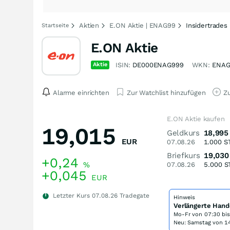
Aktien
E.ON Aktie | ENAG99
Insidertrades
Startseite
E.ON Aktie
Aktie
ISIN:
DE000ENAG999
WKN:
ENAG
Alarme einrichten
Zur Watchlist hinzufügen
Zu
E.ON Aktie kaufen
19,015
Geldkurs
18,995
EUR
07.08.26
1.000
S
Briefkurs
19,030
+0,24
%
07.08.26
5.000
S
+0,045
EUR
Letzter Kurs
07.08.26
Tradegate
Hinweis
Verlängerte Hand
Mo-Fr von
07:30 bi
Neu: Samstag von 14