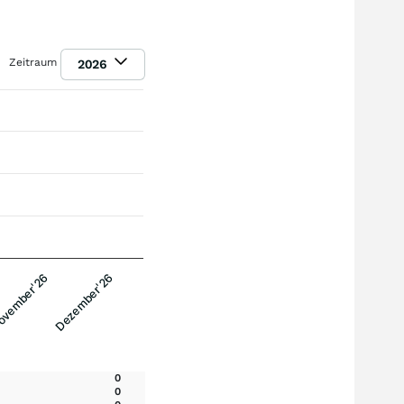
Zeitraum
2026
vember'26
Dezember'26
0
0