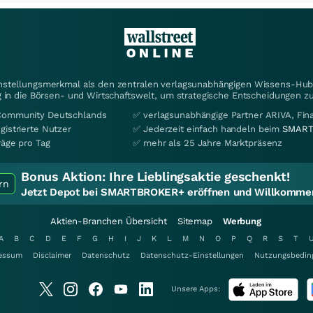
instellungsmerkmal als den zentralen verlagsunabhängigen Wissens-Hub 
 in die Börsen- und Wirtschaftswelt, um strategische Entscheidungen zu
Community Deutschlands
✅ verlagsunabhängige Partner ARIVA, Fi
gistrierte Nutzer
✅ Jederzeit einfach handeln beim
SMART
räge pro Tag
✅ mehr als 25 Jahre Marktpräsenz
Bonus Aktion:
Ihre Lieblingsaktie geschenkt!
rn
Jetzt Depot bei SMARTBROKER+ eröffnen und Willkommen
Aktien-Branchen Übersicht
Sitemap
Werbung
A
B
C
D
E
F
G
H
I
J
K
L
M
N
O
P
Q
R
S
T
essum
Disclaimer
Datenschutz
Datenschutz-Einstellungen
Nutzungsbedin
Unsere Apps: