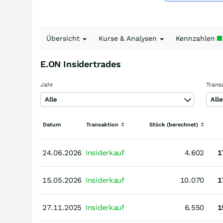
Übersicht
Kurse & Analysen
Kennzahlen
E.ON Insidertrades
Jahr
Trans
Alle
All
Datum
Transaktion
Stück (berechnet)
24.06.2026
24.06.2026
Insiderkauf
4.602
1
15.05.2026
15.05.2026
Insiderkauf
10.070
1
27.11.2025
27.11.2025
Insiderkauf
6.550
1