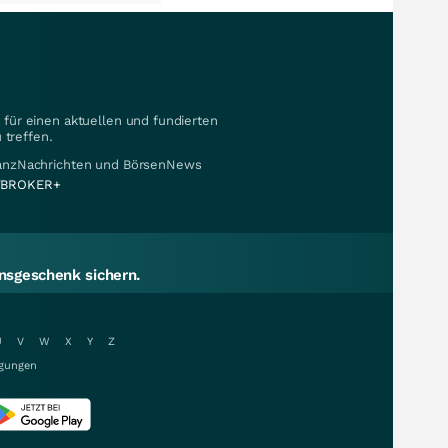
für einen aktuellen und fundierten
 treffen.
nanzNachrichten und BörsenNews
BROKER+
sgeschenk sichern.
U
V
W
X
Y
Z
gungen