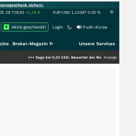
mensgeschenk sichern.
00
29.728,93
+1,18
%
EUR/USD
1,15587
0,00
%
Aktie geschenkt!
Login
Push-Kurse
zins
Broker-Magazin ✨
Unsere Services
+++
Saga bei 0,53 CAD: Bewertet der Markt noch immer nur die Hälft
Anzeige