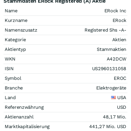
Stammdaten ERock Registered (A) Aktie
Name
ERock Inc
Kurzname
ERock
Namenszusatz
Registered Shs -A-
Kategorie
Aktien
Aktientyp
Stammaktien
WKN
A42DCW
ISIN
US2960131058
Symbol
EROC
Branche
Elektrogeräte
Land
USA
Referenzwährung
USD
Aktienanzahl
48,17 Mio.
Marktkapitalisierung
441,27 Mio.
USD