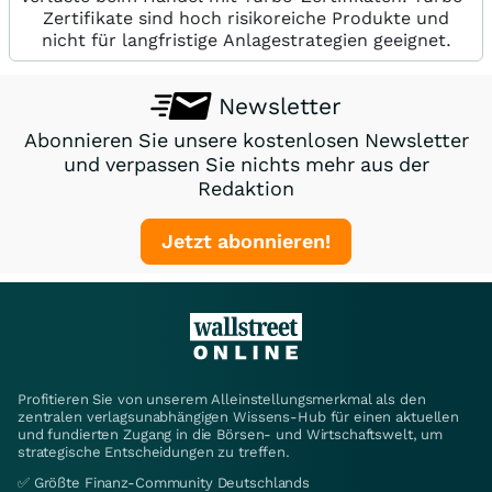
Zertifikate sind hoch risikoreiche Produkte und
nicht für langfristige Anlagestrategien geeignet.
Newsletter
Abonnieren Sie unsere kostenlosen Newsletter
und verpassen Sie nichts mehr aus der
Redaktion
Jetzt abonnieren!
Profitieren Sie von unserem Alleinstellungsmerkmal als den
zentralen verlagsunabhängigen Wissens-Hub für einen aktuellen
und fundierten Zugang in die Börsen- und Wirtschaftswelt, um
strategische Entscheidungen zu treffen.
✅ Größte Finanz-Community Deutschlands