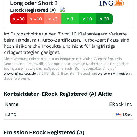
Long oder Short ?
ERock Registered (A)
x -30
x -10
x -3
x 3
x 10
x 30
Im Durchschnitt erleiden 7 von 10 Kleinanlegern Verluste
beim Handel mit Turbo-Zertifikaten. Turbo-Zertifikate sind
hoch risikoreiche Produkte und nicht für langfristige
Anlagestrategien geeignet.
Diese Werbung richtet sich nur an Personen mit Wohn-/Geschäftssitz in
Deutschland. Der jeweilige Basisprospekt, etwaige Nachträge, die Endgültigen
Bedingungen sowie das maßgebliche Basisinformationsblatt sind auf
www.ingmarkets.de
veröffentlicht. Beachten Sie auch die
weiteren Hinweise
zu
dieser Werbung.
Kontaktdaten ERock Registered (A) Aktie
Name
ERock Inc
Land
USA
Emission ERock Registered (A)