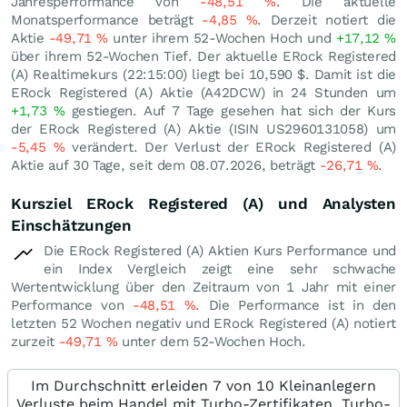
Jahresperformance von
-48,51
%
. Die aktuelle
Monatsperformance beträgt
-4,85
%
. Derzeit notiert die
Aktie
-49,71
%
unter ihrem 52-Wochen Hoch und
+17,12
%
über ihrem 52-Wochen Tief. Der aktuelle ERock Registered
(A) Realtimekurs (22:15:00) liegt bei 10,590
$
. Damit ist die
ERock Registered (A) Aktie (A42DCW) in 24 Stunden um
+1,73
%
gestiegen. Auf 7 Tage gesehen hat sich der Kurs
der ERock Registered (A) Aktie (ISIN US2960131058) um
-5,45
%
verändert. Der Verlust der ERock Registered (A)
Aktie auf 30 Tage, seit dem 08.07.2026, beträgt
-26,71
%
.
Kursziel ERock Registered (A) und Analysten
Einschätzungen
Die ERock Registered (A) Aktien Kurs Performance und
ein Index Vergleich zeigt eine sehr schwache
Wertentwicklung über den Zeitraum von 1 Jahr mit einer
Performance von
-48,51
%
. Die Performance ist in den
letzten 52 Wochen negativ und ERock Registered (A) notiert
zurzeit
-49,71
%
unter dem 52-Wochen Hoch.
Im Durchschnitt erleiden 7 von 10 Kleinanlegern
Verluste beim Handel mit Turbo-Zertifikaten. Turbo-