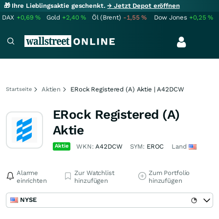
🎁 Ihre Lieblingsaktie geschenkt.
→ Jetzt Depot eröffnen
DAX
+0,69
%
Gold
+2,40
%
Öl (Brent)
-1,55
%
Dow Jones
+0,25
%
Aktien
ERock Registered (A) Aktie | A42DCW
Startseite
ERock Registered (A)
Aktie
Aktie
WKN:
A42DCW
SYM:
EROC
Land
Alarme
Zur Watchlist
Zum Portfolio
einrichten
hinzufügen
hinzufügen
NYSE