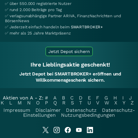
✅ über 550.000 registrierte Nutzer
✅ rund 2.000 Beiträge pro Tag
✅ verlagsunabhängige Partner ARIVA, FinanzNachrichten und
BörsenNews
✅ Jederzeit einfach handeln beim
SMARTBROKER+
✅ mehr als 25 Jahre Marktpräsenz
Jetzt Depot sichern
Ihre Lieblingsaktie geschenkt!
Jetzt Depot bei SMARTBROKER+ eröffnen und
Willkommensgeschenk sichern.
Aktien von A - Z:
#
A
B
C
D
E
F
G
H
I
J
K
L
M
N
O
P
Q
R
S
T
U
V
W
X
Y
Z
Impressum
Disclaimer
Datenschutz
Datenschutz-
Einstellungen
Nutzungsbedingungen