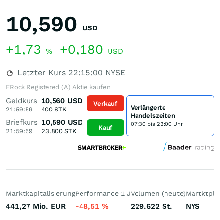
10,590
USD
+1,73
+0,180
%
USD
Letzter Kurs
22:15:00
NYSE
ERock Registered (A) Aktie kaufen
Geldkurs
10,560
USD
Verkauf
Verlängerte
21:59:59
400
STK
Handelszeiten
Briefkurs
10,590
USD
07:30 bis 23:00 Uhr
Kauf
21:59:59
23.800
STK
Marktkapitalisierung
Performance 1 J
Volumen (heute)
Martktpla
441,27 Mio.
EUR
-48,51
%
229.622
St.
NYS