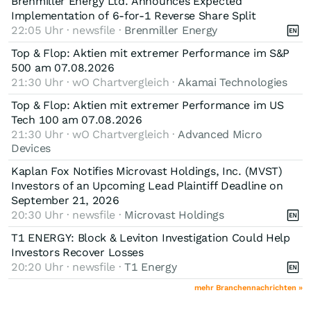
Brenmiller Energy Ltd. Announces Expected
Implementation of 6-for-1 Reverse Share Split
22:05 Uhr · newsfile ·
Brenmiller Energy
Top & Flop: Aktien mit extremer Performance im S&P
500 am 07.08.2026
21:30 Uhr · wO Chartvergleich ·
Akamai Technologies
Top & Flop: Aktien mit extremer Performance im US
Tech 100 am 07.08.2026
21:30 Uhr · wO Chartvergleich ·
Advanced Micro
Devices
Kaplan Fox Notifies Microvast Holdings, Inc. (MVST)
Investors of an Upcoming Lead Plaintiff Deadline on
September 21, 2026
20:30 Uhr · newsfile ·
Microvast Holdings
T1 ENERGY: Block & Leviton Investigation Could Help
Investors Recover Losses
20:20 Uhr · newsfile ·
T1 Energy
mehr Branchennachrichten »