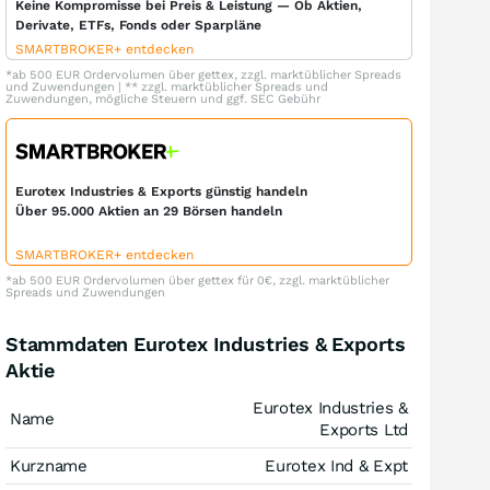
Keine Kompromisse bei Preis & Leistung — Ob Aktien,
Derivate, ETFs, Fonds oder Sparpläne
SMARTBROKER+ entdecken
*ab 500 EUR Ordervolumen über gettex, zzgl. marktüblicher Spreads
und Zuwendungen | ** zzgl. marktüblicher Spreads und
Zuwendungen, mögliche Steuern und ggf. SEC Gebühr
Eurotex Industries & Exports günstig handeln
Über 95.000 Aktien an 29 Börsen handeln
SMARTBROKER+ entdecken
*ab 500 EUR Ordervolumen über gettex für 0€, zzgl. marktüblicher
Spreads und Zuwendungen
Stammdaten Eurotex Industries & Exports
Aktie
Eurotex Industries &
Name
Exports Ltd
Kurzname
Eurotex Ind & Expt