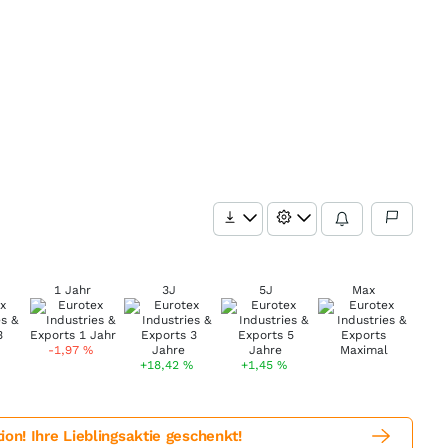
1 Jahr
3J
5J
Max
-1,97
%
+18,42
%
+1,45
%
! Ihre Lieblingsaktie geschenkt!