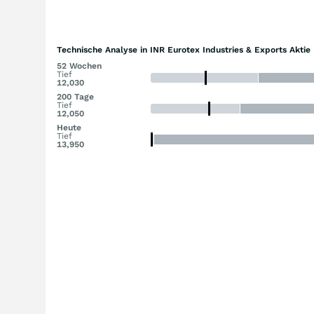
Technische Analyse in INR Eurotex Industries & Exports Aktie
52 Wochen
Tief
12,030
200 Tage
Tief
12,050
Heute
Tief
13,950