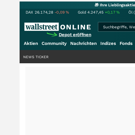
🎁 Ihre Lieblingsakt
DAX
26.174,28
-0,09
%
Gold
4.247,45
+0,17
%
Öl 
Depot eröffnen
Aktien
Community
Nachrichten
Indizes
Fonds
NEWS TICKER