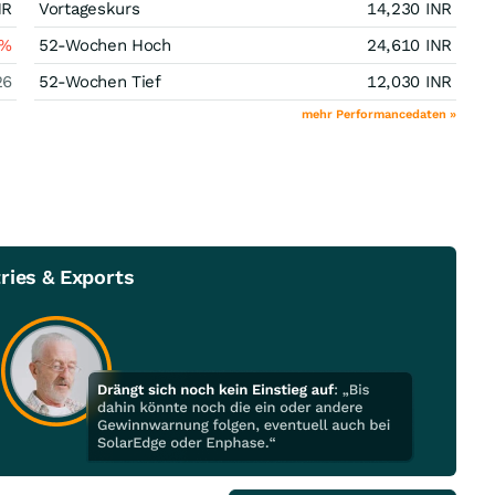
NR
Vortageskurs
14,230
INR
%
52-Wochen Hoch
24,610
INR
26
52-Wochen Tief
12,030
INR
mehr Performancedaten »
ries & Exports