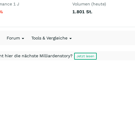
mance 1 J
Volumen (heute)
%
1.801
St.
Forum
Tools & Vergleiche
t hier die nächste Milliardenstory?
Jetzt lesen