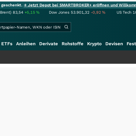
ie geschenkt.
→ Jetzt Depot bei SMARTBROKER+ eröffnen und Willkom
(Brent)
83,54
+5,15
%
Dow Jones
53.901,32
-0,92
%
US Tech 1
ETFs
Anleihen
Derivate
Rohstoffe
Krypto
Devisen
Fest