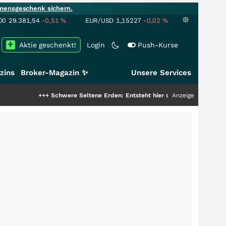
mensgeschenk sichern.
00
29.381,54
-0,51
%
EUR/USD
1,15227
-0,02
%
Aktie geschenkt!
Login
Push-Kurse
zins
Broker-Magazin ✨
Unsere Services
+++
Schwere Seltene Erden: Entsteht hier die nächste Milliardenstory?
Anzeige
++