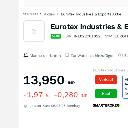
Aktien
Eurotex Industries & Exports Aktie
Startseite
Eurotex Industries & 
Aktie
ISIN:
INE022C01012
SYM:
EUROT
Alarme einrichten
Zur Watchlist hinzufügen
Zu
Eurotex Industries 
13,950
Verkauf
H
INR
V
M
-1,97
-0,280
Kauf
N
%
INR
Letzter Kurs
06.08.26
Bombay