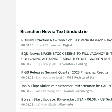
Branchen News: Textilindustrie
ROUNDUP/Aktien New York Schluss: Verluste nach Rekor
06.08.26
· dpa-AFX ·
Western Digital
EQS-News: BIRKENSTOCK SEEKS TO FILL VACANCY IN 
FOLLOWING ALEXANDRE ARNAULT'S RESIGNATION DUE
06.08.26
· EQS Group AG ·
Birkenstock Holding
FIGS Releases Second Quarter 2026 Financial Results
06.08.26
· Business Wire (engl.) ·
FIGS Registered (A)
Top & Flop: Aktien mit extremer Performance im S&P 5
06.08.26
· wO Chartvergleich ·
Akamai Technologies
Börsen Start Update: Börsenstart USA - 06.08. - US Te
06.08.26
· wO Newsflash ·
Albemarle