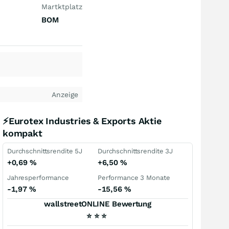
Martktplatz
BOM
Anzeige
⚡Eurotex Industries & Exports Aktie
kompakt
Durchschnittsrendite 5J
Durchschnittsrendite 3J
+0,69
%
+6,50
%
Jahresperformance
Performance 3 Monate
-1,97
%
-15,56
%
wallstreetONLINE Bewertung
⭐
⭐
⭐