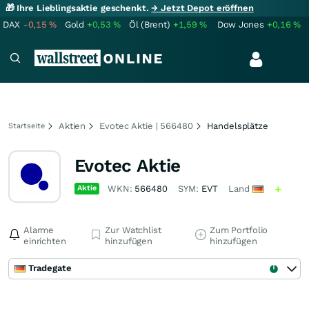
🎁 Ihre Lieblingsaktie geschenkt.
→ Jetzt Depot eröffnen
DAX
-0,15
%
Gold
+0,53
%
Öl (Brent)
+1,59
%
Dow Jones
+0,16
%
Aktien
Evotec Aktie | 566480
Handelsplätze
Startseite
Evotec Aktie
Aktie
WKN:
566480
SYM:
EVT
Land
Alarme
Zur Watchlist
Zum Portfolio
einrichten
hinzufügen
hinzufügen
Tradegate