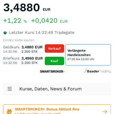
3,4880
EUR
+1,22
+0,0420
%
EUR
Letzter Kurs
14:32:49
Tradegate
Evotec Aktie kaufen
Geldkurs
3,4880
EUR
Verkauf
Verlängerte
14:32:56
2.300
STK
Handelszeiten
Briefkurs
3,4960
EUR
07:30 bis 23:00 Uhr
Kauf
14:32:56
2.300
STK
Kurse, Daten, News & Forum
SMARTBROKER+ Bonus Aktion! Ihre
🎁