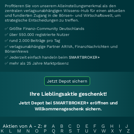
Profitieren Sie von unserem Alleinstellungsmerkmal als den
zentralen verlagsunabhängigen Wissens-Hub für einen aktuellen
und fundierten Zugang in die Börsen- und Wirtschaftswelt, um
strategische Entscheidungen zu treffen.
✅ Größte Finanz-Community Deutschlands
✅ über 550.000 registrierte Nutzer
✅ rund 2.000 Beiträge pro Tag
✅ verlagsunabhängige Partner ARIVA, FinanzNachrichten und
BörsenNews
✅ Jederzeit einfach handeln beim
SMARTBROKER+
✅ mehr als 25 Jahre Marktpräsenz
Jetzt Depot sichern
Ihre Lieblingsaktie geschenkt!
Jetzt Depot bei SMARTBROKER+ eröffnen und
Willkommensgeschenk sichern.
Aktien von A - Z:
#
A
B
C
D
E
F
G
H
I
J
K
L
M
N
O
P
Q
R
S
T
U
V
W
X
Y
Z