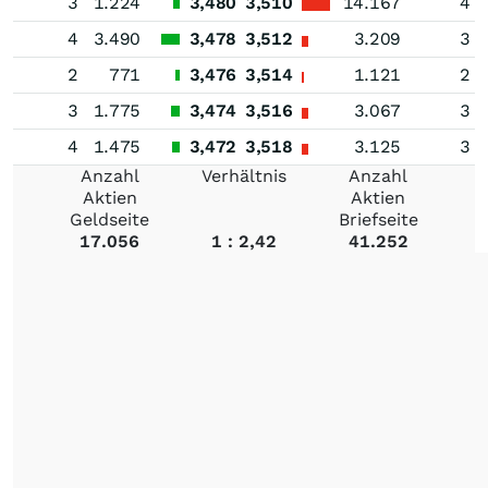
3
1.224
3,480
3,510
14.167
4
4
3.490
3,478
3,512
3.209
3
2
771
3,476
3,514
1.121
2
3
1.775
3,474
3,516
3.067
3
4
1.475
3,472
3,518
3.125
3
Anzahl
Verhältnis
Anzahl
Aktien
Aktien
Geldseite
Briefseite
17.056
1 : 2,42
41.252