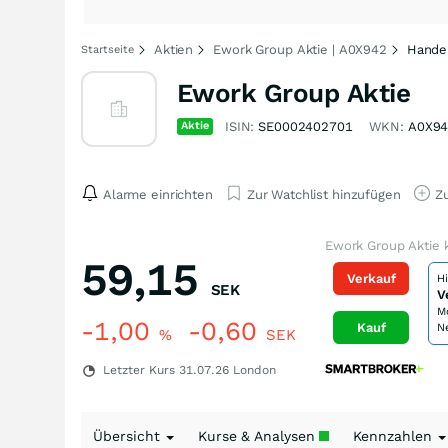
Aktien
Ework Group Aktie | A0X942
Hande
Startseite
Ework Group Aktie
Aktie
ISIN:
SE0002402701
WKN:
A0X9
Alarme einrichten
Zur Watchlist hinzufügen
Zu
Ework Group Aktie 
59,15
Verkauf
H
SEK
V
M
-1,00
-0,60
Kauf
N
%
SEK
Letzter Kurs
31.07.26
London
Übersicht
Kurse & Analysen
Kennzahlen