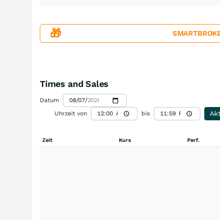
🎁
SMARTBROKER+
Times and Sales
Datum
Akt
Uhrzeit von
bis
Zeit
Kurs
Perf.