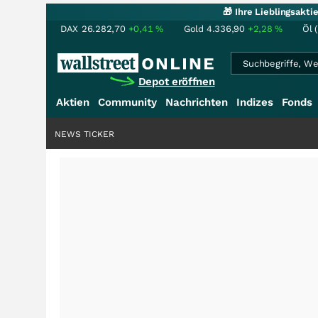
🎁 Ihre Lieblingsakt
DAX
26.282,70
+0,41
%
Gold
4.336,90
+2,28
%
Öl 
Depot eröffnen
Aktien
Community
Nachrichten
Indizes
Fonds
NEWS TICKER