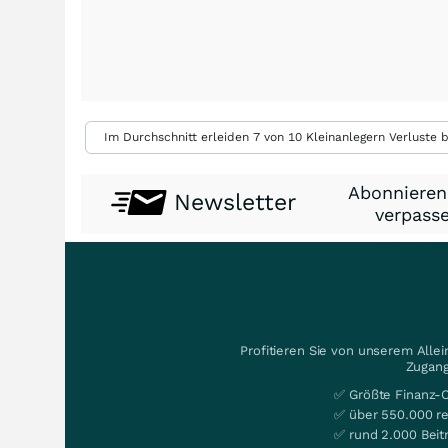
Im Durchschnitt erleiden 7 von 10 Kleinanlegern Verluste b
Abonnieren
Newsletter
verpasse
Profitieren Sie von unserem Alle
Zugang
✅ Größte Finanz-
✅ über 550.000 re
✅ rund 2.000 Beit