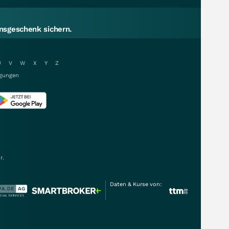
sgeschenk sichern.
U
V
W
X
Y
Z
gungen
r.
Daten & Kurse von: