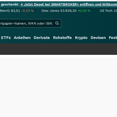
ie geschenkt.
→ Jetzt Depot bei SMARTBROKER+ eröffnen und Willkom
(Brent)
83,51
-0,03
%
Dow Jones
53.926,30
+0,05
%
US Tech 1
ETFs
Anleihen
Derivate
Rohstoffe
Krypto
Devisen
Fest