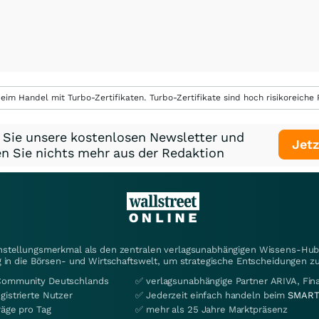
eim Handel mit Turbo-Zertifikaten. Turbo-Zertifikate sind hoch risikoreiche P
 Sie unsere kostenlosen Newsletter und
Jetz
n Sie nichts mehr aus der Redaktion
instellungsmerkmal als den zentralen verlagsunabhängigen Wissens-Hub 
 in die Börsen- und Wirtschaftswelt, um strategische Entscheidungen zu
Community Deutschlands
✅ verlagsunabhängige Partner ARIVA, Fi
gistrierte Nutzer
✅ Jederzeit einfach handeln beim
SMART
räge pro Tag
✅ mehr als 25 Jahre Marktpräsenz