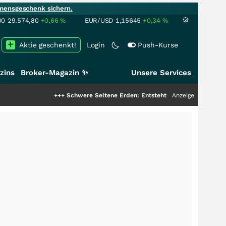
mensgeschenk sichern.
00
29.574,80
+0,66
%
EUR/USD
1,15645
+0,34
%
Aktie geschenkt!
Login
Push-Kurse
zins
Broker-Magazin ✨
Unsere Services
+++
Schwere Seltene Erden: Entsteht hier die nächste Milliarde
Anzeige