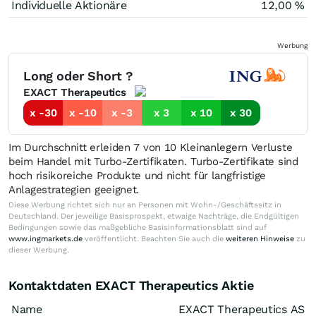
Individuelle Aktionäre
12,00 %
Werbung
Long oder Short ?
EXACT Therapeutics
x -30
x -10
x -3
x 3
x 10
x 30
Im Durchschnitt erleiden 7 von 10 Kleinanlegern Verluste
beim Handel mit Turbo-Zertifikaten. Turbo-Zertifikate sind
hoch risikoreiche Produkte und nicht für langfristige
Anlagestrategien geeignet.
Diese Werbung richtet sich nur an Personen mit Wohn-/Geschäftssitz in
Deutschland. Der jeweilige Basisprospekt, etwaige Nachträge, die Endgültigen
Bedingungen sowie das maßgebliche Basisinformationsblatt sind auf
www.ingmarkets.de
veröffentlicht. Beachten Sie auch die
weiteren Hinweise
zu
dieser Werbung.
Kontaktdaten EXACT Therapeutics Aktie
Name
EXACT Therapeutics AS