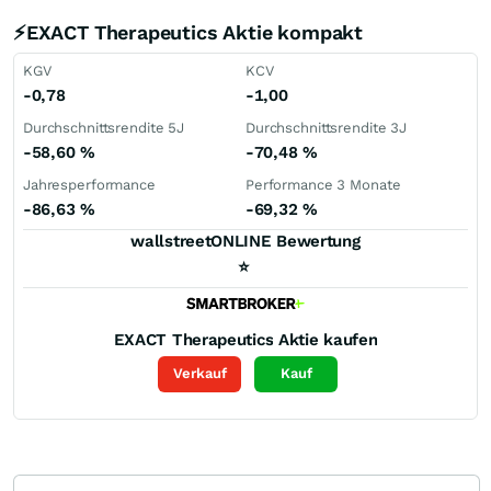
⚡EXACT Therapeutics Aktie kompakt
KGV
KCV
-0,78
-1,00
Durchschnittsrendite 5J
Durchschnittsrendite 3J
-58,60
%
-70,48
%
Jahresperformance
Performance 3 Monate
-86,63
%
-69,32
%
wallstreetONLINE Bewertung
⭐
EXACT Therapeutics
Aktie kaufen
Verkauf
Kauf