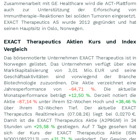
Zusammenarbeit mit GE Healthcare wird die ACT-Plattform
auch zur Unterstützung der Erforschung von
Immuntherapie-Reaktionen bei soliden Tumoren eingesetzt.
EXACT Therapeutics AS wurde 2012 gegründet und hat
seinen Hauptsitz in Oslo, Norwegen.
EXACT Therapeutics Aktien Kurs und Index
Vergleich
Das börsennotierte Unternehmen EXACT Therapeutics ist in
Norwegen gelistet. Das Unternehmen verfügt über eine
Marktkapitalisierung von 3,01 Mio.
EUR
und seine
Geschäftsaktivitäten sind vorwiegend der Branche
Biotechnologie zuzuordnen. Die Aktie verzeichnet eine
Jahresperformance von
-64,71
%
. Die aktuelle
Monatsperformance beträgt
+12,50
%
. Derzeit notiert die
Aktie
-87,14
%
unter ihrem 52-Wochen Hoch und
+38,46
%
über ihrem 52-Wochen Tief. Der aktuelle EXACT
Therapeutics Realtimekurs (
07.08.26
) liegt bei 0,0270
€
.
Damit ist die EXACT Therapeutics Aktie (A2P9GM) in 24
Stunden um
+25,58
%
gestiegen. Auf 7 Tage gesehen hat
sich der Kurs der EXACT Therapeutics Aktie (ISIN
NO0010852213) um
+31,71
%
verändert. Der Gewinn der