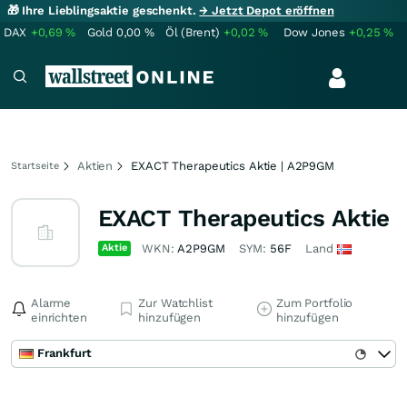
🎁 Ihre Lieblingsaktie geschenkt.
→ Jetzt Depot eröffnen
DAX
+0,69
%
Gold
0,00
%
Öl (Brent)
+0,02
%
Dow Jones
+0,25
%
Aktien
EXACT Therapeutics Aktie | A2P9GM
Startseite
EXACT Therapeutics Aktie
Aktie
WKN:
A2P9GM
SYM:
56F
Land
Alarme
Zur Watchlist
Zum Portfolio
einrichten
hinzufügen
hinzufügen
Frankfurt