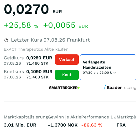
0,0270
EUR
+25,58
+0,0055
%
EUR
Letzter Kurs
07.08.26
Frankfurt
EXACT Therapeutics Aktie kaufen
Geldkurs
0,0280
EUR
Verkauf
Verlängerte
07.08.26
71.460
STK
Handelszeiten
Briefkurs
0,1090
EUR
07:30 bis 23:00 Uhr
Kauf
07.08.26
71.460
STK
Marktkapitalisierung
Gewinn je Aktie
Performance 1 J
Martktplat
3,01 Mio.
EUR
-1,3700
NOK
-86,63
%
FRA