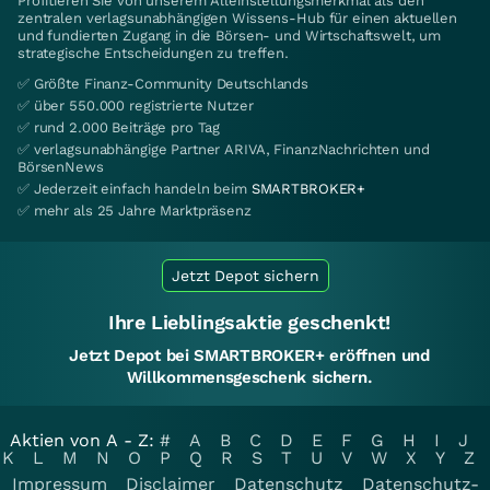
Profitieren Sie von unserem Alleinstellungsmerkmal als den
zentralen verlagsunabhängigen Wissens-Hub für einen aktuellen
und fundierten Zugang in die Börsen- und Wirtschaftswelt, um
strategische Entscheidungen zu treffen.
✅ Größte Finanz-Community Deutschlands
✅ über 550.000 registrierte Nutzer
✅ rund 2.000 Beiträge pro Tag
✅ verlagsunabhängige Partner ARIVA, FinanzNachrichten und
BörsenNews
✅ Jederzeit einfach handeln beim
SMARTBROKER+
✅ mehr als 25 Jahre Marktpräsenz
Jetzt Depot sichern
Ihre Lieblingsaktie geschenkt!
Jetzt Depot bei SMARTBROKER+ eröffnen und
Willkommensgeschenk sichern.
Aktien von A - Z:
#
A
B
C
D
E
F
G
H
I
J
K
L
M
N
O
P
Q
R
S
T
U
V
W
X
Y
Z
Impressum
Disclaimer
Datenschutz
Datenschutz-