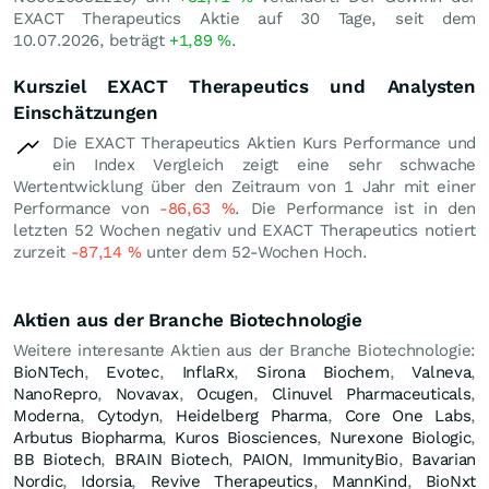
EXACT Therapeutics Aktie auf 30 Tage, seit dem
10.07.2026, beträgt
+1,89
%
.
Kursziel EXACT Therapeutics und Analysten
Einschätzungen
Die EXACT Therapeutics Aktien Kurs Performance und
ein Index Vergleich zeigt eine sehr schwache
Wertentwicklung über den Zeitraum von 1 Jahr mit einer
Performance von
-86,63
%
. Die Performance ist in den
letzten 52 Wochen negativ und EXACT Therapeutics notiert
zurzeit
-87,14
%
unter dem 52-Wochen Hoch.
Aktien aus der Branche Biotechnologie
Weitere interesante Aktien aus der Branche Biotechnologie:
BioNTech
,
Evotec
,
InflaRx
,
Sirona Biochem
,
Valneva
,
NanoRepro
,
Novavax
,
Ocugen
,
Clinuvel Pharmaceuticals
,
Moderna
,
Cytodyn
,
Heidelberg Pharma
,
Core One Labs
,
Arbutus Biopharma
,
Kuros Biosciences
,
Nurexone Biologic
,
BB Biotech
,
BRAIN Biotech
,
PAION
,
ImmunityBio
,
Bavarian
Nordic
,
Idorsia
,
Revive Therapeutics
,
MannKind
,
BioNxt