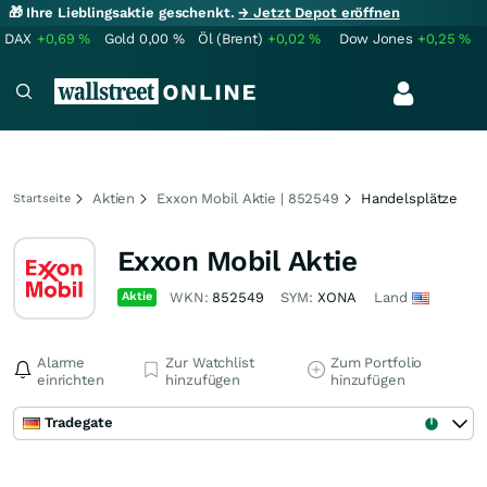
🎁 Ihre Lieblingsaktie geschenkt.
→ Jetzt Depot eröffnen
DAX
+0,69
%
Gold
0,00
%
Öl (Brent)
+0,02
%
Dow Jones
+0,25
%
Aktien
Exxon Mobil Aktie | 852549
Handelsplätze
Startseite
Exxon Mobil Aktie
Aktie
WKN:
852549
SYM:
XONA
Land
Alarme
Zur Watchlist
Zum Portfolio
einrichten
hinzufügen
hinzufügen
Tradegate