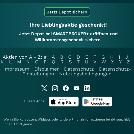
Jetzt Depot sichern
Ihre Lieblingsaktie geschenkt!
Jetzt Depot bei SMARTBROKER+ eröffnen und
Willkommensgeschenk sichern.
Aktien von A - Z:
#
A
B
C
D
E
F
G
H
I
J
K
L
M
N
O
P
Q
R
S
T
U
V
W
X
Y
Z
Impressum
Disclaimer
Datenschutz
Datenschutz-
Einstellungen
Nutzungsbedingungen
Unsere Apps:
Wenn Sie Kursdaten, Widgets oder andere Finanzinformationen benötigen, hilft
Ihnen
ARIVA
gerne.