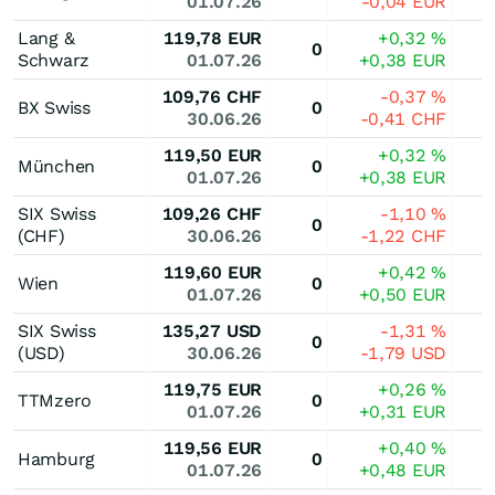
01.07.26
-0,04
EUR
Lang &
119,78
EUR
+0,32
%
0
Schwarz
01.07.26
+0,38
EUR
109,76
CHF
-0,37
%
BX Swiss
0
30.06.26
-0,41
CHF
119,50
EUR
+0,32
%
München
0
01.07.26
+0,38
EUR
SIX Swiss
109,26
CHF
-1,10
%
0
(CHF)
30.06.26
-1,22
CHF
119,60
EUR
+0,42
%
Wien
0
01.07.26
+0,50
EUR
SIX Swiss
135,27
USD
-1,31
%
0
(USD)
30.06.26
-1,79
USD
119,75
EUR
+0,26
%
TTMzero
0
01.07.26
+0,31
EUR
119,56
EUR
+0,40
%
Hamburg
0
01.07.26
+0,48
EUR