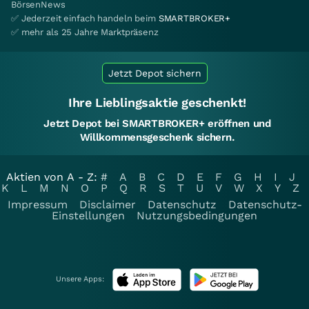
BörsenNews
✅ Jederzeit einfach handeln beim
SMARTBROKER+
✅ mehr als 25 Jahre Marktpräsenz
Jetzt Depot sichern
Ihre Lieblingsaktie geschenkt!
Jetzt Depot bei SMARTBROKER+ eröffnen und
Willkommensgeschenk sichern.
Aktien von A - Z:
#
A
B
C
D
E
F
G
H
I
J
K
L
M
N
O
P
Q
R
S
T
U
V
W
X
Y
Z
Impressum
Disclaimer
Datenschutz
Datenschutz-
Einstellungen
Nutzungsbedingungen
Unsere Apps: