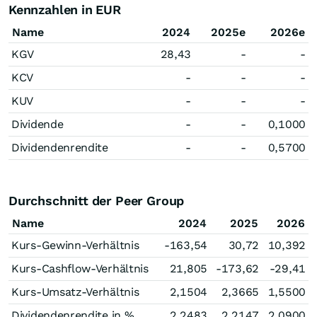
Kennzahlen in EUR
Name
2024
2025e
2026e
KGV
28,43
-
-
KCV
-
-
-
KUV
-
-
-
Dividende
-
-
0,1000
Dividendenrendite
-
-
0,5700
Durchschnitt der Peer Group
Name
2024
2025
2026
Kurs-Gewinn-Verhältnis
-163,54
30,72
10,392
Kurs-Cashflow-Verhältnis
21,805
-173,62
-29,41
Kurs-Umsatz-Verhältnis
2,1504
2,3665
1,5500
Dividendenrendite in %
2,2483
2,2147
2,0900