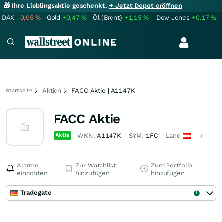
🎁 Ihre Lieblingsaktie geschenkt.
→ Jetzt Depot eröffnen
DAX
-0,05
%
Gold
+0,47
%
Öl (Brent)
+1,15
%
Dow Jones
+0,17
%
Aktien
FACC Aktie | A1147K
Startseite
FACC Aktie
Aktie
WKN:
A1147K
SYM:
1FC
Land
Alarme
Zur Watchlist
Zum Portfolio
einrichten
hinzufügen
hinzufügen
Tradegate