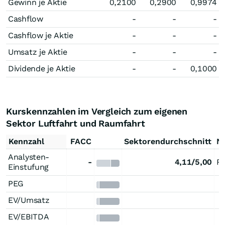
Gewinn je Aktie
0,2100
0,2900
0,9974
Cashflow
-
-
-
Cashflow je Aktie
-
-
-
Umsatz je Aktie
-
-
-
Dividende je Aktie
-
-
0,1000
Kurskennzahlen im Vergleich zum eigenen
Sektor Luftfahrt und Raumfahrt
Kennzahl
FACC
Sektorendurchschnitt
Ni
Analysten-
-
4,11/5,00
Ry
Einstufung
PEG
EV/Umsatz
EV/EBITDA