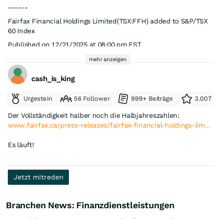
------
Fairfax Financial Holdings Limited(TSX:FFH) added to S&P/TSX
60 Index
Published on 12/21/2025 at 08:00 pm EST
S&P Capital IQ
mehr anzeigen
Fairfax Financial Holdings Limited(TSX:FFH) added to S&P/TSX
cash_is_king
60 Index
© S&P Capital IQ - 2025
Urgestein
56 Follower
999+ Beiträge
3.007 e
Der Vollständigkeit halber noch die Halbjahreszahlen:
www.fairfax.ca/press-releases/fairfax-financial-holdings-lim…
Es läuft!
Jetzt mitreden
Branchen News: Finanzdienstleistungen