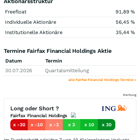
Aktionärsstruktur
Freefloat
91,89 %
Individuelle Aktionäre
56,45 %
Institutionelle Aktionäre
35,44 %
Termine Fairfax Financial Holdings Aktie
Datum
Termin
30.07.2026
Quartalsmitteilung
alle Fairfax Financial Holdings Termine »
Werbung
Long oder Short ?
Fairfax Financial Holdings
x -30
x -10
x -3
x 3
x 10
x 30
Im Durchschnitt erleiden 7 von 10 Kleinanlegern Verluste