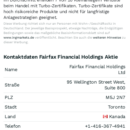
beim Handel mit Turbo-Zertifikaten. Turbo-Zertifikate sind
hoch risikoreiche Produkte und nicht für langfristige
Anlagestrategien geeignet.
Diese Werbung richtet sich nur an Personen mit Wohn-/Geschäftssitz in
Deutschland. Der jeweilige Basisprospekt, etwaige Nachträge, die Endgültigen
Bedingungen sowie das maßgebliche Basisinformationsblatt sind auf
www.ingmarkets.de
veröffentlicht. Beachten Sie auch die
weiteren Hinweise
zu
dieser Werbung.
Kontaktdaten Fairfax Financial Holdings Aktie
Fairfax Financial Holdings
Name
Ltd
95 Wellington Street West,
Straße
Suite 800
PLZ
M5J 2N7
Stadt
Toronto
Land
Kanada
Telefon
+1-416-367-4941