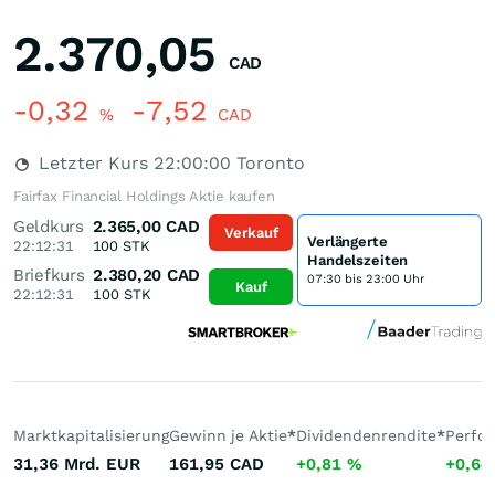
2.370,05
CAD
-0,32
-7,52
%
CAD
Letzter Kurs
22:00:00
Toronto
Fairfax Financial Holdings Aktie kaufen
Geldkurs
2.365,00
CAD
Verkauf
Verlängerte
22:12:31
100
STK
Handelszeiten
Briefkurs
2.380,20
CAD
07:30 bis 23:00 Uhr
Kauf
22:12:31
100
STK
Marktkapitalisierung
Gewinn je Aktie
*
Dividendenrendite
*
Perfo
31,36 Mrd.
EUR
161,95
CAD
+0,81
%
+0,6