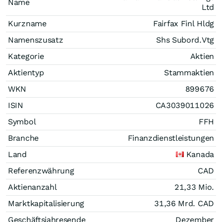
Name
Ltd
Kurzname
Fairfax Finl Hldg
Namenszusatz
Shs Subord.Vtg
Kategorie
Aktien
Aktientyp
Stammaktien
WKN
899676
ISIN
CA3039011026
Symbol
FFH
Branche
Finanzdienstleistungen
Land
Kanada
Referenzwährung
CAD
Aktienanzahl
21,33 Mio.
Marktkapitalisierung
31,36 Mrd.
CAD
Geschäftsjahresende
Dezember