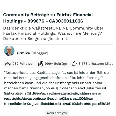
Community Beiträge zu Fairfax Financial
Holdings - 899676 - CA3039011026
Das denkt die wallstreetONLINE Community über
Fairfax Financial Holdings. Was ist Ihre Meinung?
Diskutieren Sie gerne gleich mit!
sirmike
[Blogger]
282 Follower
999+ Beiträge
8.578 erhaltene Likes
"Nettoverluste aus Kapitalanlagen"... das ist leider der Teil, den
man bei Beteiligungsgesellschaften als "Bullshit-Earnings"
bezeichnen kann und die das Nettoergebnis unbrauchbar
machen zum Erkennen, ob es gut oder schlehct gelaufen ist.
Es kommt nämlich entscheidend darauf an, ob es sich um
Wenn also in Q1 100 Mio. nicht realisierte Kursgewinne
realisierte Verluste (oder Gewinne) handelt, oder nur
verbucht werden müssen, und in Q2 dann 100 Mio.
Kursveränderungen, die aber seit etwa 10 Jahren dank IFRS16
unrealisierte Kursverluste, ist unterm Strich nichts passiert.
Aber es wurde in Q1 ein hoher Nettogewinn ausgewiesen und
in die Gewinn- und Verlustrechnung einfließen müssen.
mehr anzeigen
in Q2 ein hoher Nettoverlust - und die bestimmen die