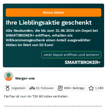
Schlagzeilen und das Verhalten der Börsianer. "Bullshit" eben,
wie Charlie Munger es formulierte. Und auch Warren Buffett
kritisiert das seit Jahren, wenn er auch "konzilianter"
Bonus Aktion
formuliert. Buffett rät Anlegern daher, sich auf die operativen
Ihre Lieblingsaktie geschenkt
Ergebnisse zu fokussieren.
Alle Neukunden, die bis zum 31.08.2026 ein Depot bei
SMARTBROKER+ eröffnen, erhalten als
Willkommensgeschenk einen Anteil ausgewählter
Aktien im Wert von 50 Euro!
Jetzt Depot eröffnen und sichern!
Merger-one
Urgestein
51 Follower
999+ Beiträge
1.389 e
Fairfax ist nun im TSX 60 Index vertreten.
-------------------------------------------------------------