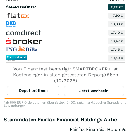
0,00 €*
7,90 €
10,00 €
17,40 €
18,47 €
17,45 €
19,40 €
Von Finanztest bestätigt: SMARTBROKER+ ist
Kostensieger in allen getesteten Depotgrößen
(12/2025)
Depot eröffnen
Jetzt wechseln
*ab 500 EUR Ordervolumen über gettex für 0€, zzgl. marktüblicher Spreads und
Zuwendungen
Stammdaten Fairfax Financial Holdings Aktie
Fairfax Financial Holdings