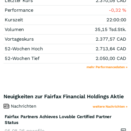
Letzter Kurs
2.370,05
CAD
Performance
-0,32
%
Kurszeit
22:00:00
Volumen
35,15 Tsd.
Stk.
Vortageskurs
2.377,57
CAD
52-Wochen Hoch
2.713,64
CAD
52-Wochen Tief
2.050,00
CAD
mehr Performancedaten »
Neuigkeiten zur Fairfax Financial Holdings Aktie
Nachrichten
weitere Nachrichten »
Fairfax Partners Achieves Lovable Certified Partner
Status
05.08.26
newsfile