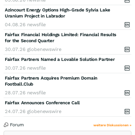
Azincourt Energy Options High-Grade Sylvia Lake
Uranium Project in Labrador
04.08.26
newsfile
Fairfax Financial Holdings Limited: Financial Results
for the Second Quarter
30.07.26
globenewswire
Fairfax Partners Named a Lovable Solution Partner
30.07.26
newsfile
Fairfax Partners Acquires Premium Domain
Football.Club
28.07.26
newsfile
Fairfax Announces Conference Call
24.07.26
globenewswire
Forum
weitere Diskussionen »