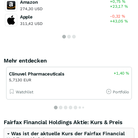
+0,75
%
Amazon
+23,17
%
274,30 USD
-0,32
%
Apple
+43,05
%
311,42 USD
Mehr entdecken
+1,40
%
Clinuvel Pharmaceuticals
5,7130 EUR
Watchlist
Portfolio
Fairfax Financial Holdings Aktie: Kurs & Preis
Was ist der aktuelle Kurs der Fairfax Financial