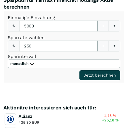
berechnen
Einmalige
Einzahlung
€
-
+
Sparrate
wählen
€
-
+
Sparintervall
monatlich
Jetzt berechnen
Aktionäre interessieren sich auch für:
-1,18
%
Allianz
+25,18
%
435,30 EUR