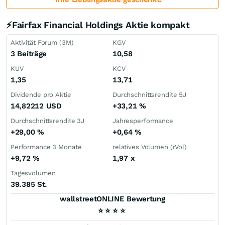
⚡Fairfax Financial Holdings Aktie kompakt
Aktivität Forum (3M)
KGV
3 Beiträge
10,58
KUV
KCV
1,35
13,71
Dividende pro Aktie
Durchschnittsrendite 5J
14,82212
USD
+33,21
%
Durchschnittsrendite 3J
Jahresperformance
+29,00
%
+0,64
%
Performance 3 Monate
relatives Volumen (rVol)
+9,72
%
1,97
x
Tagesvolumen
39.385 St.
wallstreetONLINE Bewertung
⭐
⭐
⭐
⭐