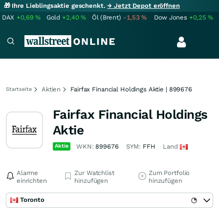
🎁 Ihre Lieblingsaktie geschenkt.
→ Jetzt Depot eröffnen
DAX
+0,69
%
Gold
+2,40
%
Öl (Brent)
-1,53
%
Dow Jones
+0,25
%
Aktien
Fairfax Financial Holdings Aktie | 899676
Startseite
Fairfax Financial Holdings
Aktie
Aktie
WKN:
899676
SYM:
FFH
Land
Alarme
Zur Watchlist
Zum Portfolio
einrichten
hinzufügen
hinzufügen
Toronto