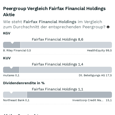
Peergroup Vergleich Fairfax Financial Holdings
Aktie
Wie steht
Fairfax Financial Holdings
im Vergleich
zum Durchschnitt der entsprechenden Peergroup?
KGV
Fairfax Financial Holdings 8,6
B. Riley Financial
0,5
HealthEquity
99,5
KUV
Fairfax Financial Holdings 1,4
mutares
0,1
Dt. Beteiligungs AG
17,5
Dividendenrendite in %
Fairfax Financial Holdings 1,1
Northeast Bank
0,1
Investcorp Credit Management BDC
15,1