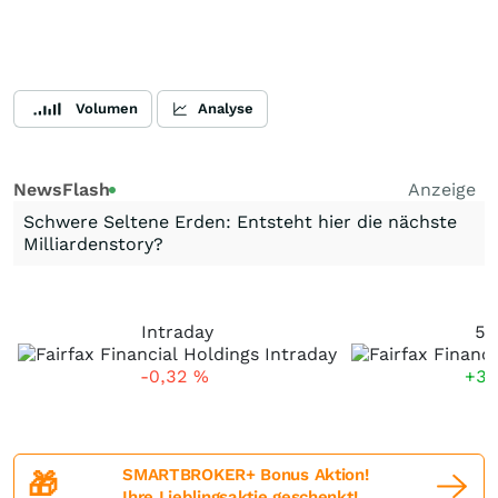
Volumen
Analyse
NewsFlash
Anzeige
Schwere Seltene Erden: Entsteht hier die nächste
Milliardenstory?
Intraday
5 
-0,32
%
+3,
SMARTBROKER+ Bonus Aktion!
🎁
Ihre Lieblingsaktie geschenkt!