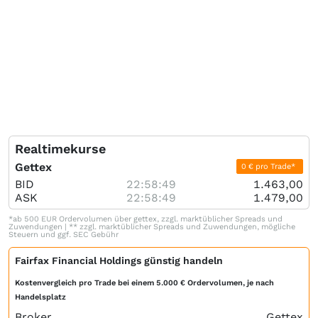
Realtimekurse
Gettex
0 € pro Trade*
BID
22:58:49
1.463,00
ASK
22:58:49
1.479,00
*ab 500 EUR Ordervolumen über gettex, zzgl. marktüblicher Spreads und
Zuwendungen | ** zzgl. marktüblicher Spreads und Zuwendungen, mögliche
Steuern und ggf. SEC Gebühr
Fairfax Financial Holdings günstig handeln
Kostenvergleich pro Trade bei einem 5.000 € Ordervolumen, je nach
Handelsplatz
Broker
Gettex