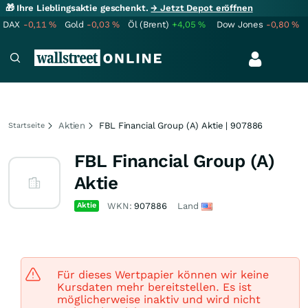
🎁 Ihre Lieblingsaktie geschenkt.
→ Jetzt Depot eröffnen
DAX
-0,11
%
Gold
-0,03
%
Öl (Brent)
+4,05
%
Dow Jones
-0,80
%
Aktien
FBL Financial Group (A) Aktie | 907886
Startseite
FBL Financial Group (A)
Aktie
Aktie
WKN:
907886
Land
Für dieses Wertpapier können wir keine
Kursdaten mehr bereitstellen. Es ist
möglicherweise inaktiv und wird nicht