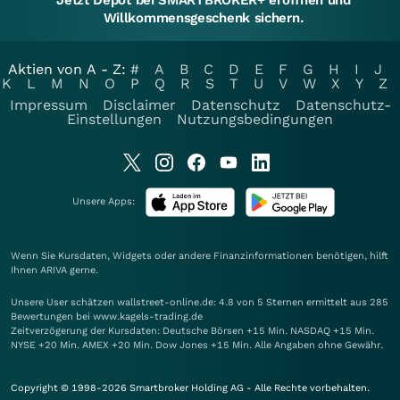
Jetzt Depot bei SMARTBROKER+ eröffnen und
Willkommensgeschenk sichern.
Aktien von A - Z:
#
A
B
C
D
E
F
G
H
I
J
K
L
M
N
O
P
Q
R
S
T
U
V
W
X
Y
Z
Impressum
Disclaimer
Datenschutz
Datenschutz-
Einstellungen
Nutzungsbedingungen
Unsere Apps:
Wenn Sie Kursdaten, Widgets oder andere Finanzinformationen benötigen, hilft
Ihnen
ARIVA
gerne.
Unsere User schätzen wallstreet-online.de: 4.8 von 5 Sternen ermittelt aus 285
Bewertungen bei www.kagels-trading.de
Zeitverzögerung der Kursdaten: Deutsche Börsen +15 Min. NASDAQ +15 Min.
NYSE +20 Min. AMEX +20 Min. Dow Jones +15 Min. Alle Angaben ohne Gewähr.
Copyright © 1998-2026 Smartbroker Holding AG - Alle Rechte vorbehalten.