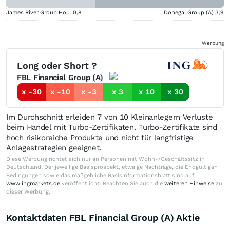
James River Group Holdings
0,8
Donegal Group (A)
3,9
Werbung
Long oder Short ?
FBL Financial Group (A)
x -30
x -10
x -3
x 3
x 10
x 30
Im Durchschnitt erleiden 7 von 10 Kleinanlegern Verluste
beim Handel mit Turbo-Zertifikaten. Turbo-Zertifikate sind
hoch risikoreiche Produkte und nicht für langfristige
Anlagestrategien geeignet.
Diese Werbung richtet sich nur an Personen mit Wohn-/Geschäftssitz in
Deutschland. Der jeweilige Basisprospekt, etwaige Nachträge, die Endgültigen
Bedingungen sowie das maßgebliche Basisinformationsblatt sind auf
www.ingmarkets.de
veröffentlicht. Beachten Sie auch die
weiteren Hinweise
zu
dieser Werbung.
Kontaktdaten FBL Financial Group (A) Aktie