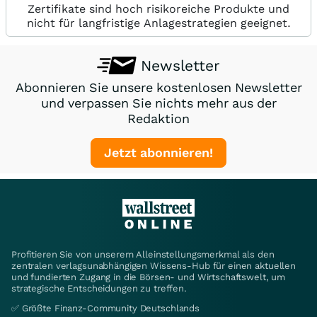
Zertifikate sind hoch risikoreiche Produkte und
nicht für langfristige Anlagestrategien geeignet.
Newsletter
Abonnieren Sie unsere kostenlosen Newsletter
und verpassen Sie nichts mehr aus der
Redaktion
Jetzt abonnieren!
Profitieren Sie von unserem Alleinstellungsmerkmal als den
zentralen verlagsunabhängigen Wissens-Hub für einen aktuellen
und fundierten Zugang in die Börsen- und Wirtschaftswelt, um
strategische Entscheidungen zu treffen.
✅ Größte Finanz-Community Deutschlands