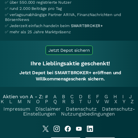
✅ über 550.000 registrierte Nutzer
✅ rund 2.000 Beiträge pro Tag
✅ verlagsunabhängige Partner ARIVA, FinanzNachrichten und
BörsenNews
✅ Jederzeit einfach handeln beim
SMARTBROKER+
✅ mehr als 25 Jahre Marktpräsenz
Jetzt Depot sichern
Ihre Lieblingsaktie geschenkt!
Jetzt Depot bei SMARTBROKER+ eröffnen und
Willkommensgeschenk sichern.
Aktien von A - Z:
#
A
B
C
D
E
F
G
H
I
J
K
L
M
N
O
P
Q
R
S
T
U
V
W
X
Y
Z
Impressum
Disclaimer
Datenschutz
Datenschutz-
Einstellungen
Nutzungsbedingungen