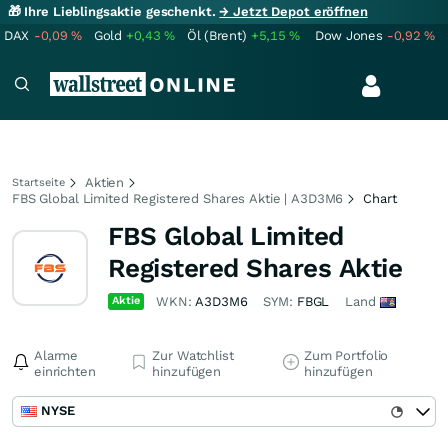
🎁 Ihre Lieblingsaktie geschenkt.
→ Jetzt Depot eröffnen
DAX
-0,09
%
Gold
+0,43
%
Öl (Brent)
+5,15
%
Dow Jones
-0,92
%
Aktien
Startseite
FBS Global Limited Registered Shares Aktie | A3D3M6
Chart
FBS Global Limited
Registered Shares Aktie
Aktie
WKN:
A3D3M6
SYM:
FBGL
Land
Alarme
Zur Watchlist
Zum Portfolio
einrichten
hinzufügen
hinzufügen
NYSE