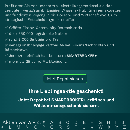
Profitieren Sie von unserem Alleinstellungsmerkmal als den
zentralen verlagsunabhängigen Wissens-Hub für einen aktuellen
und fundierten Zugang in die Börsen- und Wirtschaftswelt, um
strategische Entscheidungen zu treffen.
✅ Größte Finanz-Community Deutschlands
✅ über 550.000 registrierte Nutzer
✅ rund 2.000 Beiträge pro Tag
✅ verlagsunabhängige Partner ARIVA, FinanzNachrichten und
BörsenNews
✅ Jederzeit einfach handeln beim
SMARTBROKER+
✅ mehr als 25 Jahre Marktpräsenz
Jetzt Depot sichern
Ihre Lieblingsaktie geschenkt!
Jetzt Depot bei SMARTBROKER+ eröffnen und
Willkommensgeschenk sichern.
Aktien von A - Z:
#
A
B
C
D
E
F
G
H
I
J
K
L
M
N
O
P
Q
R
S
T
U
V
W
X
Y
Z