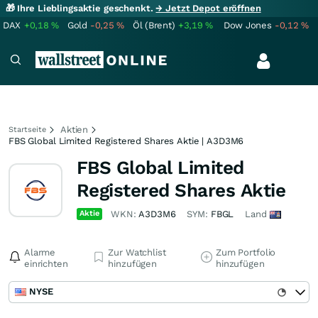
🎁 Ihre Lieblingsaktie geschenkt.
→ Jetzt Depot eröffnen
DAX
+0,18
%
Gold
-0,25
%
Öl (Brent)
+3,19
%
Dow Jones
-0,12
%
Aktien
Startseite
FBS Global Limited Registered Shares Aktie | A3D3M6
FBS Global Limited
Registered Shares Aktie
Aktie
WKN:
A3D3M6
SYM:
FBGL
Land
Alarme
Zur Watchlist
Zum Portfolio
einrichten
hinzufügen
hinzufügen
NYSE