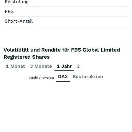
Einstufung
PEG
Short-Anteil
Volatilität und Rendite für FBS Global Limited
Registered Shares
1 Monat
3 Monate
1 Jahr
3 Jahre
5 Jahre
DAX
Sektoraktien
Vergleichswerte: