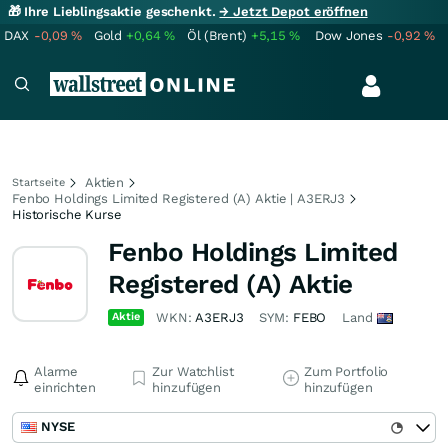
🎁 Ihre Lieblingsaktie geschenkt.
→ Jetzt Depot eröffnen
DAX
-0,09
%
Gold
+0,64
%
Öl (Brent)
+5,15
%
Dow Jones
-0,92
%
Aktien
Startseite
Fenbo Holdings Limited Registered (A) Aktie | A3ERJ3
Historische Kurse
Fenbo Holdings Limited
Registered (A) Aktie
Aktie
WKN:
A3ERJ3
SYM:
FEBO
Land
Alarme
Zur Watchlist
Zum Portfolio
einrichten
hinzufügen
hinzufügen
NYSE