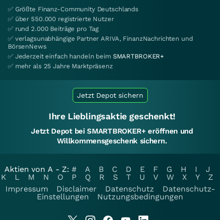
✅ Größte Finanz-Community Deutschlands
✅ über 550.000 registrierte Nutzer
✅ rund 2.000 Beiträge pro Tag
✅ verlagsunabhängige Partner ARIVA, FinanzNachrichten und
BörsenNews
✅ Jederzeit einfach handeln beim
SMARTBROKER+
✅ mehr als 25 Jahre Marktpräsenz
Jetzt Depot sichern
Ihre Lieblingsaktie geschenkt!
Jetzt Depot bei SMARTBROKER+ eröffnen und
Willkommensgeschenk sichern.
Aktien von A - Z:
#
A
B
C
D
E
F
G
H
I
J
K
L
M
N
O
P
Q
R
S
T
U
V
W
X
Y
Z
Impressum
Disclaimer
Datenschutz
Datenschutz-
Einstellungen
Nutzungsbedingungen