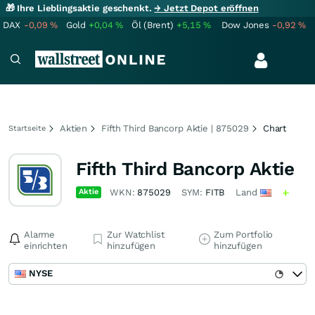
🎁 Ihre Lieblingsaktie geschenkt.
→ Jetzt Depot eröffnen
DAX
-0,09
%
Gold
+0,04
%
Öl (Brent)
+5,15
%
Dow Jones
-0,92
%
Aktien
Fifth Third Bancorp Aktie | 875029
Chart
Startseite
Fifth Third Bancorp Aktie
Aktie
WKN:
875029
SYM:
FITB
Land
Alarme
Zur Watchlist
Zum Portfolio
einrichten
hinzufügen
hinzufügen
NYSE