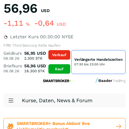
56,96
USD
-1,11
-0,64
%
USD
Letzter Kurs
00:30:00
NYSE
Fifth Third Bancorp Aktie kaufen
Geldkurs
56,95
USD
Verkauf
06.08.26
2.300
STK
Verlängerte Handelszeiten
07:30 bis 23:00 Uhr
Briefkurs
56,96
USD
Kauf
06.08.26
16.300
STK
Kurse, Daten, News & Forum
SMARTBROKER+ Bonus Aktion! Ihre
🎁