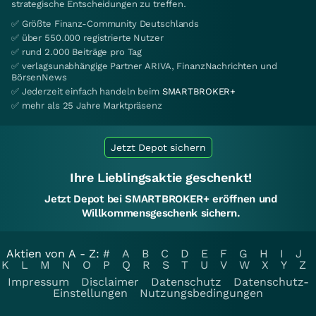
strategische Entscheidungen zu treffen.
✅ Größte Finanz-Community Deutschlands
✅ über 550.000 registrierte Nutzer
✅ rund 2.000 Beiträge pro Tag
✅ verlagsunabhängige Partner ARIVA, FinanzNachrichten und
BörsenNews
✅ Jederzeit einfach handeln beim
SMARTBROKER+
✅ mehr als 25 Jahre Marktpräsenz
Jetzt Depot sichern
Ihre Lieblingsaktie geschenkt!
Jetzt Depot bei SMARTBROKER+ eröffnen und
Willkommensgeschenk sichern.
Aktien von A - Z:
#
A
B
C
D
E
F
G
H
I
J
K
L
M
N
O
P
Q
R
S
T
U
V
W
X
Y
Z
Impressum
Disclaimer
Datenschutz
Datenschutz-
Einstellungen
Nutzungsbedingungen