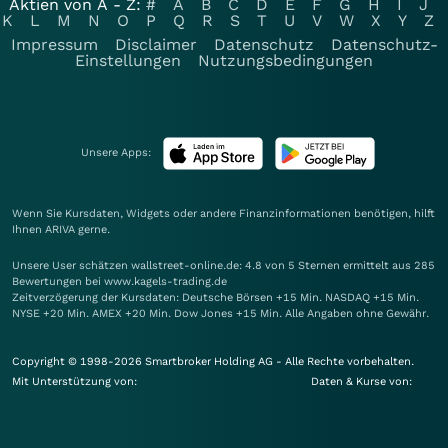
Aktien von A - Z:
#
A
B
C
D
E
F
G
H
I
J
K
L
M
N
O
P
Q
R
S
T
U
V
W
X
Y
Z
Impressum
Disclaimer
Datenschutz
Datenschutz-
Einstellungen
Nutzungsbedingungen
Unsere Apps:
Wenn Sie Kursdaten, Widgets oder andere Finanzinformationen benötigen, hilft
Ihnen
ARIVA
gerne.
Unsere User schätzen wallstreet-online.de: 4.8 von 5 Sternen ermittelt aus 285
Bewertungen bei www.kagels-trading.de
Zeitverzögerung der Kursdaten: Deutsche Börsen +15 Min. NASDAQ +15 Min.
NYSE +20 Min. AMEX +20 Min. Dow Jones +15 Min. Alle Angaben ohne Gewähr.
Copyright © 1998-2026 Smartbroker Holding AG - Alle Rechte vorbehalten.
Mit Unterstützung von:
Daten & Kurse von: