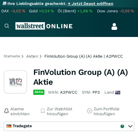
🎁 Ihre Lieblingsaktie geschenkt.
→ Jetzt Depot eröffnen
DAX
-0,02
%
Gold
+0,24
%
Öl (Brent)
+1,86
%
Dow Jones
-0,05
%
Aktien
FinVolution Group (A) (A) Aktie | A2PWCC
Startseite
FinVolution Group (A) (A)
Aktie
Aktie
WKN:
A2PWCC
SYM:
PP3
Land
Alarme
Zur Watchlist
Zum Portfolio
einrichten
hinzufügen
hinzufügen
Tradegate