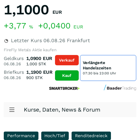
1,1000
EUR
+3,77
+0,0400
%
EUR
Letzter Kurs
06.08.26
Frankfurt
FireFly Metals Aktie kaufen
Geldkurs
1,0900
EUR
Verkauf
Verlängerte
06.08.26
1.000
STK
Handelszeiten
Briefkurs
1,1900
EUR
07:30 bis 23:00 Uhr
Kauf
06.08.26
900
STK
Kurse, Daten, News & Forum
Performance
Hoch/Tief
Renditedreieck