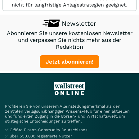
nicht für langfristige Anlagestrategien geeignet.
Newsletter
Abonnieren Sie unsere kostenlosen Newsletter
und verpassen Sie nichts mehr aus der
Redaktion
Jetzt abonnieren!
Profitieren Sie von unserem Alleinstellungsmerkmal als den
zentralen verlagsunabhängigen Wissens-Hub für einen aktuellen
und fundierten Zugang in die Börsen- und Wirtschaftswelt, um
strategische Entscheidungen zu treffen.
✅ Größte Finanz-Community Deutschlands
✅ über 550.000 registrierte Nutzer