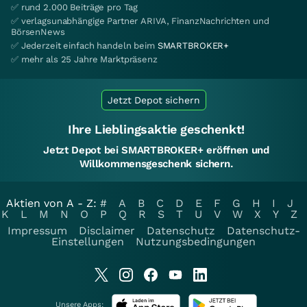
✅ rund 2.000 Beiträge pro Tag
✅ verlagsunabhängige Partner ARIVA, FinanzNachrichten und
BörsenNews
✅ Jederzeit einfach handeln beim
SMARTBROKER+
✅ mehr als 25 Jahre Marktpräsenz
Jetzt Depot sichern
Ihre Lieblingsaktie geschenkt!
Jetzt Depot bei SMARTBROKER+ eröffnen und
Willkommensgeschenk sichern.
Aktien von A - Z:
#
A
B
C
D
E
F
G
H
I
J
K
L
M
N
O
P
Q
R
S
T
U
V
W
X
Y
Z
Impressum
Disclaimer
Datenschutz
Datenschutz-
Einstellungen
Nutzungsbedingungen
Unsere Apps: