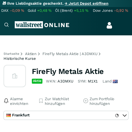
🎁 Ihre Lieblingsaktie geschenkt.
→ Jetzt Depot eröffnen
DAX
-0,09
%
Gold
+0,48
%
Öl (Brent)
+5,15
%
Dow Jones
-0,92
%
Aktien
FireFly Metals Aktie | A3DMXU
Startseite
Historische Kurse
FireFly Metals Aktie
Aktie
WKN:
A3DMXU
SYM:
M1X1
Land
Alarme
Zur Watchlist
Zum Portfolio
einrichten
hinzufügen
hinzufügen
Frankfurt