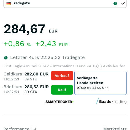
Tradegate
284,67
EUR
+0,86
+2,43
%
EUR
Letzter Kurs
22:25:22
Tradegate
First Eagle Amundi SICAV - International Fund -AHG(C) Aktie kaufen
Geldkurs
282,80
EUR
Verkauf
Verlängerte
16:32:51
39
STK
Handelszeiten
Briefkurs
286,53
EUR
07:30 bis 23:00 Uhr
Kauf
16:32:51
39
STK
Performance 1 J
Martktplatz