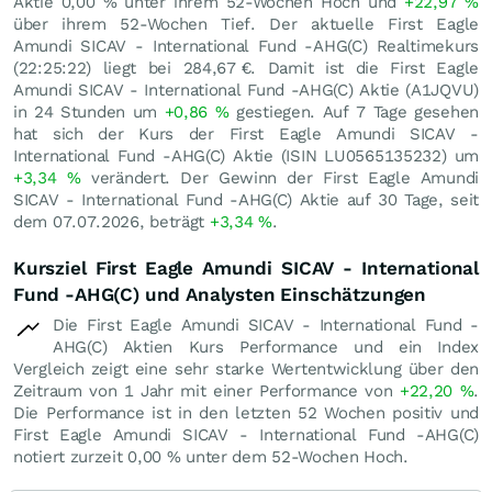
Aktie
0,00
%
unter ihrem 52-Wochen Hoch und
+22,97
%
über ihrem 52-Wochen Tief. Der aktuelle First Eagle
Amundi SICAV - International Fund -AHG(C) Realtimekurs
(22:25:22) liegt bei 284,67
€
. Damit ist die First Eagle
Amundi SICAV - International Fund -AHG(C) Aktie (A1JQVU)
in 24 Stunden um
+0,86
%
gestiegen. Auf 7 Tage gesehen
hat sich der Kurs der First Eagle Amundi SICAV -
International Fund -AHG(C) Aktie (ISIN LU0565135232) um
+3,34
%
verändert. Der Gewinn der First Eagle Amundi
SICAV - International Fund -AHG(C) Aktie auf 30 Tage, seit
dem 07.07.2026, beträgt
+3,34
%
.
Kursziel First Eagle Amundi SICAV - International
Fund -AHG(C) und Analysten Einschätzungen
Die First Eagle Amundi SICAV - International Fund -
AHG(C) Aktien Kurs Performance und ein Index
Vergleich zeigt eine sehr starke Wertentwicklung über den
Zeitraum von 1 Jahr mit einer Performance von
+22,20
%
.
Die Performance ist in den letzten 52 Wochen positiv und
First Eagle Amundi SICAV - International Fund -AHG(C)
notiert zurzeit
0,00
%
unter dem 52-Wochen Hoch.