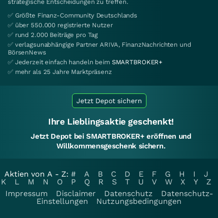
strategische Entscheidungen zu treffen.
✅ Größte Finanz-Community Deutschlands
✅ über 550.000 registrierte Nutzer
✅ rund 2.000 Beiträge pro Tag
✅ verlagsunabhängige Partner ARIVA, FinanzNachrichten und
BörsenNews
✅ Jederzeit einfach handeln beim
SMARTBROKER+
✅ mehr als 25 Jahre Marktpräsenz
Jetzt Depot sichern
Ihre Lieblingsaktie geschenkt!
Jetzt Depot bei SMARTBROKER+ eröffnen und
Willkommensgeschenk sichern.
Aktien von A - Z:
#
A
B
C
D
E
F
G
H
I
J
K
L
M
N
O
P
Q
R
S
T
U
V
W
X
Y
Z
Impressum
Disclaimer
Datenschutz
Datenschutz-
Einstellungen
Nutzungsbedingungen