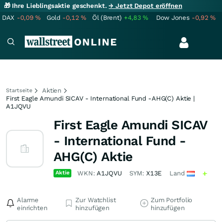
🎁 Ihre Lieblingsaktie geschenkt.
→ Jetzt Depot eröffnen
DAX
-0,09
%
Gold
-0,12
%
Öl (Brent)
+4,83
%
Dow Jones
-0,92
%
Aktien
Startseite
First Eagle Amundi SICAV - International Fund -AHG(C) Aktie |
A1JQVU
First Eagle Amundi SICAV
- International Fund -
AHG(C) Aktie
Aktie
WKN:
A1JQVU
SYM:
X13E
Land
Alarme
Zur Watchlist
Zum Portfolio
einrichten
hinzufügen
hinzufügen