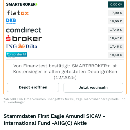
0,00 €*
7,90 €
10,00 €
17,40 €
18,47 €
17,45 €
19,40 €
Von Finanztest bestätigt: SMARTBROKER+ ist
Kostensieger in allen getesteten Depotgrößen
(12/2025)
Depot eröffnen
Jetzt wechseln
*ab 500 EUR Ordervolumen über gettex für 0€, zzgl. marktüblicher Spreads und
Zuwendungen
Stammdaten First Eagle Amundi SICAV -
International Fund -AHG(C) Aktie