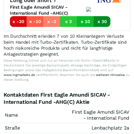
Long oder Short ?
First Eagle Amundi SICAV -
International Fund -AHG(C)
x -30
x -10
x -3
x 3
x 10
x 30
Im Durchschnitt erleiden 7 von 10 Kleinanlegern Verluste
beim Handel mit Turbo-Zertifikaten. Turbo-Zertifikate sind
hoch risikoreiche Produkte und nicht für langfristige
Anlagestrategien geeignet.
Diese Werbung richtet sich nur an Personen mit Wohn-/Geschäftssitz in
Deutschland. Der jeweilige Basisprospekt, etwaige Nachträge, die Endgültigen
Bedingungen sowie das maßgebliche Basisinformationsblatt sind auf
www.ingmarkets.de
veröffentlicht. Beachten Sie auch die
weiteren Hinweise
zu
dieser Werbung.
Kontaktdaten First Eagle Amundi SICAV -
International Fund -AHG(C) Aktie
First Eagle Amundi SICAV
Name
- International Fund
Straße
Lenbachplatz 2a