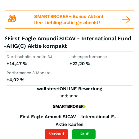
SMARTBROKER+ Bonus Aktion!
🎁
Ihre Lieblingsaktie geschenkt!
⚡First Eagle Amundi SICAV - International Fund
-AHG(C) Aktie kompakt
Durchschnittsrendite 3J
Jahresperformance
+14,47
%
+22,20
%
Performance 3 Monate
+4,02
%
wallstreetONLINE Bewertung
⭐
⭐
⭐
⭐
First Eagle Amundi SICAV - International Fund -AHG(C)
Aktie kaufen
Verkauf
Kauf