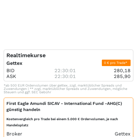
Realtimekurse
Gettex
0 € pro Trade*
BID
22:30:01
280,18
ASK
22:30:01
285,90
*ab 500 EUR Ordervolumen über gettex, zzgl. marktüblicher Spreads und
Zuwendungen | ** zzgl. marktüblicher Spreads und Zuwendungen, mögliche
Steuern und ggf. SEC Gebühr
First Eagle Amundi SICAV - International Fund -AHG(C)
günstig handeln
Kostenvergleich pro Trade bei einem 5.000 € Ordervolumen, je nach
Handelsplatz
Broker
Gettex