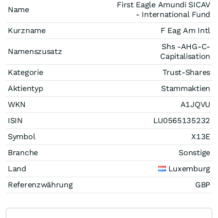
First Eagle Amundi SICAV
Name
- International Fund
Kurzname
F Eag Am Intl
Shs -AHG-C-
Namenszusatz
Capitalisation
Kategorie
Trust-Shares
Aktientyp
Stammaktien
WKN
A1JQVU
ISIN
LU0565135232
Symbol
X13E
Branche
Sonstige
Land
Luxemburg
Referenzwährung
GBP